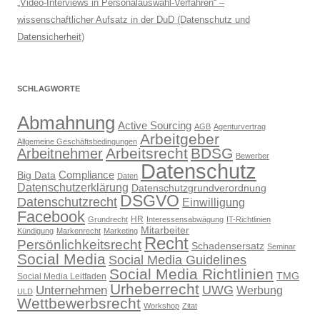
„Video-Interviews in Personalauswahl-Verfahren“ –
wissenschaftlicher Aufsatz in der DuD (Datenschutz und
Datensicherheit)
SCHLAGWORTE
Abmahnung
Active Sourcing
AGB
Agenturvertrag
Arbeitgeber
Allgemeine Geschäftsbedingungen
Arbeitsrecht
BDSG
Arbeitnehmer
Bewerber
Datenschutz
Compliance
Big Data
Daten
Datenschutzerklärung
Datenschutzgrundverordnung
DSGVO
Datenschutzrecht
Einwilligung
Facebook
HR
Grundrecht
Interessensabwägung
IT-Richtlinien
Mitarbeiter
Kündigung
Markenrecht
Marketing
Recht
Persönlichkeitsrecht
Schadensersatz
Seminar
Social Media
Social Media Guidelines
Social Media Richtlinien
TMG
Social Media Leitfaden
Urheberrecht
UWG
Unternehmen
Werbung
ULD
Wettbewerbsrecht
Workshop
Zitat