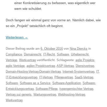
einer Konkretisierung zu befassen, was eigentlich wer
wem wie schuldet.
Doch fangen wir einmal ganz von vorne an. Nämlich dabei, wie
so ein „Projekt“ tatsächlich oft beginnt.
Weiterlesen
→
Dieser Beitrag wurde am
6. Oktober 2016
von
Nina Diercks
in
Compliance
,
Domainrecht
,
IT-Recht
,
Software
,
Urheberrecht
,
Verträge
,
Werkvertrag
veröffentlicht. Schlagworte:
agile Projekte
,
agile Verträge
,
agilen Projektvertrag
,
ASP-Vertrag
,
Dienstvertrag
,
Domain-Hosting-Vertrag-Domain-Vertrag
,
Internet-Systemvertrag
,
IT
,
IT-Entwicklungsvertrag
,
IT-Vertrag
,
Pflegevertrag
,
SaaS-Vertrag
,
Software
,
Software as a Service
,
Software-Applikation
,
Software-
Entwicklungsvertrag
,
Software-Pflege
,
typengemischter Vertrag
,
Vertrag sui generis
,
Wartungsvertrag
,
Webhosting-Vertrag
,
Werkvertrag
.