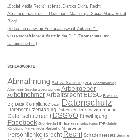
„Social Media Recht“ ist jetzt „Diercks Digital Recht“
Alles neu macht der… Dezember. Mach’s gut Social Media Recht
Blog!
„Video-Interviews in Personalauswahl-Verfahren“ –
wissenschaftlicher Aufsatz in der DuD (Datenschutz und
Datensicherheit)
SCHLAGWORTE
Abmahnung
Active Sourcing
AGB
Agenturvertrag
Arbeitgeber
Allgemeine Geschäftsbedingungen
Arbeitsrecht
BDSG
Arbeitnehmer
Bewerber
Datenschutz
Compliance
Big Data
Daten
Datenschutzerklärung
Datenschutzgrundverordnung
DSGVO
Datenschutzrecht
Einwilligung
Facebook
HR
Grundrecht
Interessensabwägung
IT-Richtlinien
Mitarbeiter
Kündigung
Markenrecht
Marketing
Recht
Persönlichkeitsrecht
Schadensersatz
Seminar