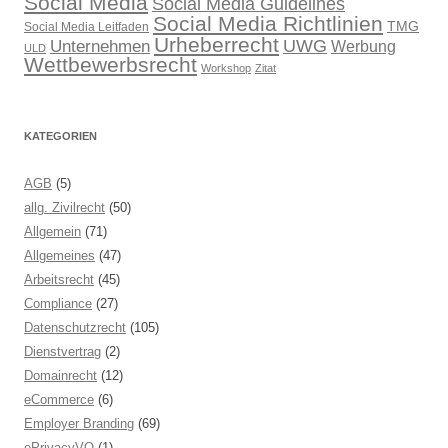
Social Media
Social Media Guidelines
Social Media Richtlinien
TMG
Social Media Leitfaden
Urheberrecht
UWG
Unternehmen
Werbung
ULD
Wettbewerbsrecht
Workshop
Zitat
KATEGORIEN
AGB
(5)
allg. Zivilrecht
(50)
Allgemein
(71)
Allgemeines
(47)
Arbeitsrecht
(45)
Compliance
(27)
Datenschutzrecht
(105)
Dienstvertrag
(2)
Domainrecht
(12)
eCommerce
(6)
Employer Branding
(69)
ePrivacyVO
(1)