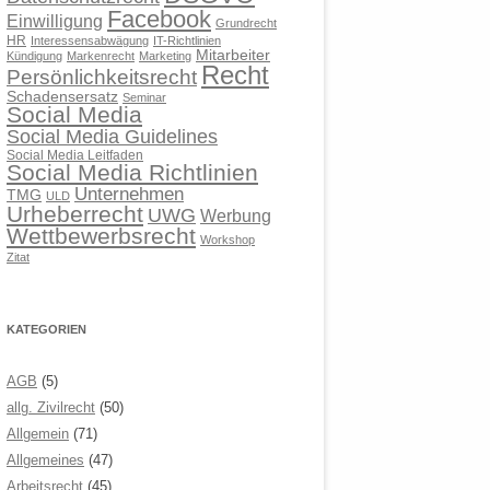
Facebook
Einwilligung
Grundrecht
HR
Interessensabwägung
IT-Richtlinien
Mitarbeiter
Kündigung
Markenrecht
Marketing
Recht
Persönlichkeitsrecht
Schadensersatz
Seminar
Social Media
Social Media Guidelines
Social Media Leitfaden
Social Media Richtlinien
Unternehmen
TMG
ULD
Urheberrecht
UWG
Werbung
Wettbewerbsrecht
Workshop
Zitat
KATEGORIEN
AGB
(5)
allg. Zivilrecht
(50)
Allgemein
(71)
Allgemeines
(47)
Arbeitsrecht
(45)