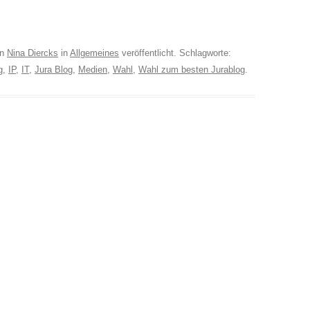
on
Nina Diercks
in
Allgemeines
veröffentlicht. Schlagworte:
g
,
IP
,
IT
,
Jura Blog
,
Medien
,
Wahl
,
Wahl zum besten Jurablog
.