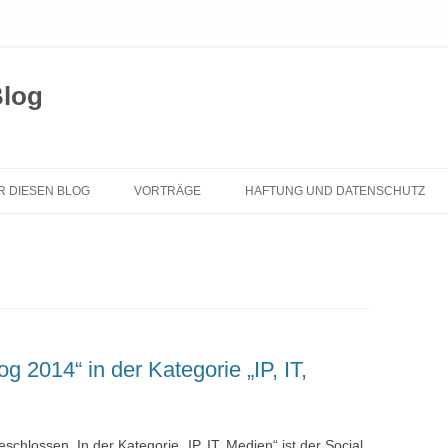
Blog
Zum
Inhalt
R DIESEN BLOG
VORTRÄGE
HAFTUNG UND DATENSCHUTZ
springen
og 2014“ in der Kategorie „IP, IT,
schlossen. In der Kategorie „IP, IT, Medien“ ist der Social