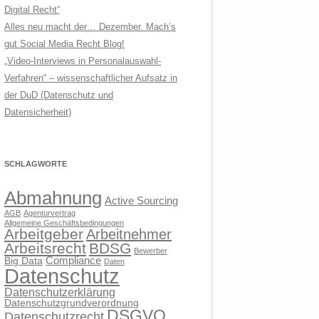
Digital Recht“
Alles neu macht der… Dezember. Mach’s
gut Social Media Recht Blog!
„Video-Interviews in Personalauswahl-
Verfahren“ – wissenschaftlicher Aufsatz in
der DuD (Datenschutz und
Datensicherheit)
SCHLAGWORTE
Abmahnung
Active Sourcing
AGB
Agenturvertrag
Allgemeine Geschäftsbedingungen
Arbeitgeber
Arbeitnehmer
Arbeitsrecht
BDSG
Bewerber
Compliance
Big Data
Daten
Datenschutz
Datenschutzerklärung
Datenschutzgrundverordnung
DSGVO
Datenschutzrecht