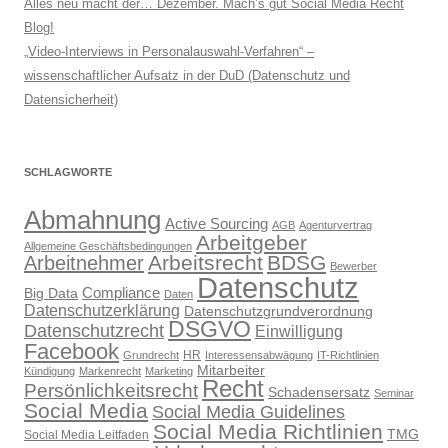
Alles neu macht der… Dezember. Mach’s gut Social Media Recht
Blog!
„Video-Interviews in Personalauswahl-Verfahren“ –
wissenschaftlicher Aufsatz in der DuD (Datenschutz und
Datensicherheit)
SCHLAGWORTE
Abmahnung
Active Sourcing
AGB
Agenturvertrag
Arbeitgeber
Allgemeine Geschäftsbedingungen
Arbeitsrecht
BDSG
Arbeitnehmer
Bewerber
Datenschutz
Compliance
Big Data
Daten
Datenschutzerklärung
Datenschutzgrundverordnung
DSGVO
Datenschutzrecht
Einwilligung
Facebook
HR
Grundrecht
Interessensabwägung
IT-Richtlinien
Mitarbeiter
Kündigung
Markenrecht
Marketing
Recht
Persönlichkeitsrecht
Schadensersatz
Seminar
Social Media
Social Media Guidelines
Social Media Richtlinien
TMG
Social Media Leitfaden