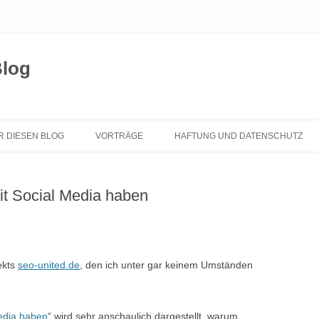
Blog
Zum
Inhalt
R DIESEN BLOG
VORTRÄGE
HAFTUNG UND DATENSCHUTZ
springen
 Social Media haben
jekts
seo-united.de
, den ich unter gar keinem Umständen
edia haben
“ wird sehr anschaulich dargestellt, warum