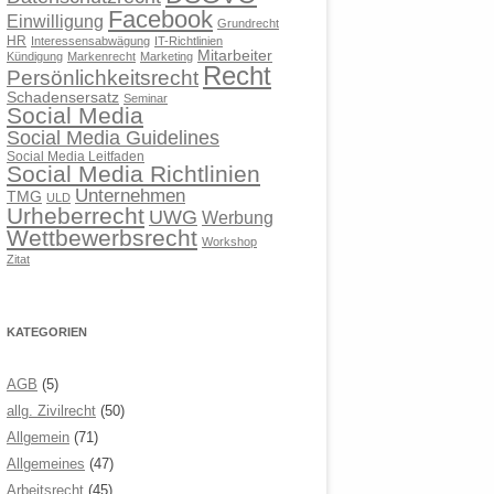
Facebook
Einwilligung
Grundrecht
HR
Interessensabwägung
IT-Richtlinien
Mitarbeiter
Kündigung
Markenrecht
Marketing
Recht
Persönlichkeitsrecht
Schadensersatz
Seminar
Social Media
Social Media Guidelines
Social Media Leitfaden
Social Media Richtlinien
Unternehmen
TMG
ULD
Urheberrecht
UWG
Werbung
Wettbewerbsrecht
Workshop
Zitat
KATEGORIEN
AGB
(5)
allg. Zivilrecht
(50)
Allgemein
(71)
Allgemeines
(47)
Arbeitsrecht
(45)