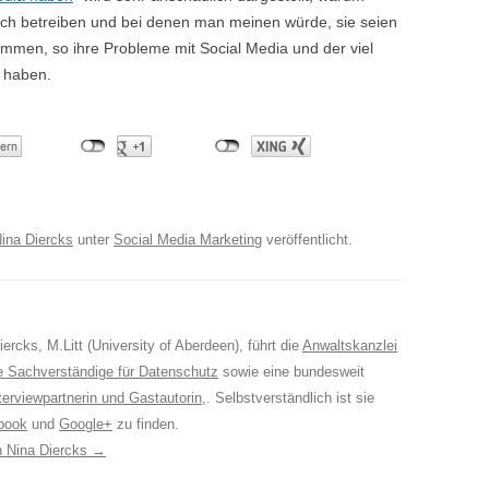
ich betreiben und bei denen man meinen würde, sie seien
mmen, so ihre Probleme mit Social Media und der viel
“ haben.
ina Diercks
unter
Social Media Marketing
veröffentlicht.
ercks, M.Litt (University of Aberdeen), führt die
Anwaltskanzlei
e Sachverständige für Datenschutz
sowie eine bundesweit
terviewpartnerin und Gastautorin
,. Selbstverständlich ist sie
book
und
Google+
zu finden.
on Nina Diercks
→