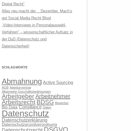
Digital Recht“
Alles neu macht der… Dezember. Mach’s
gut Social Media Recht Blog!
„Video-Interviews in Personalauswahl-
Verfahren“ – wissenschaftlicher Aufsatz in
der DuD (Datenschutz und
Datensicherheit)
SCHLAGWORTE
Abmahnung
Active Sourcing
AGB
Agenturvertrag
Allgemeine Geschäftsbedingungen
Arbeitgeber
Arbeitnehmer
Arbeitsrecht
BDSG
Bewerber
Compliance
Big Data
Daten
Datenschutz
Datenschutzerklärung
Datenschutzgrundverordnung
DSGVO
Datenschutzrecht