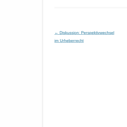
Beitrags-
←
Diskussion: Perspektivwechsel
Navigation
im Urheberrecht