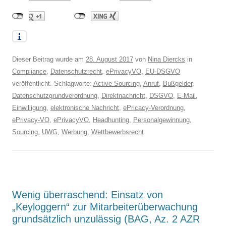
Dieser Beitrag wurde am
28. August 2017
von
Nina Diercks
in
Compliance
,
Datenschutzrecht
,
ePrivacyVO
,
EU-DSGVO
veröffentlicht. Schlagworte:
Active Sourcing
,
Anruf
,
Bußgelder
,
Datenschutzgrundverordnung
,
Direktnachricht
,
DSGVO
,
E-Mail
,
Einwilligung
,
elektronische Nachricht
,
ePricacy-Verordnung
,
ePrivacy-VO
,
ePrivacyVO
,
Headhunting
,
Personalgewinnung
,
Sourcing
,
UWG
,
Werbung
,
Wettbewerbsrecht
.
Wenig überraschend: Einsatz von
„Keyloggern“ zur Mitarbeiterüberwachung
grundsätzlich unzulässig (BAG, Az. 2 AZR