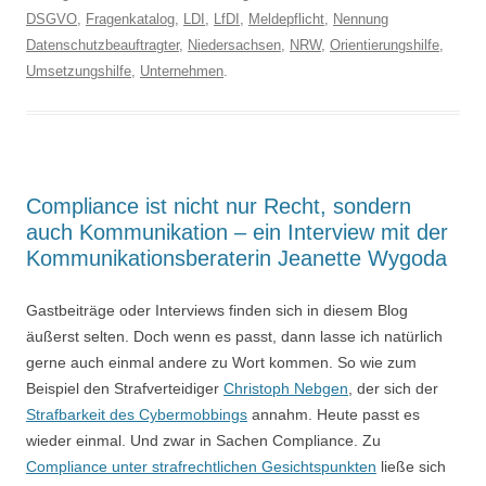
DSGVO
,
Fragenkatalog
,
LDI
,
LfDI
,
Meldepflicht
,
Nennung
Datenschutzbeauftragter
,
Niedersachsen
,
NRW
,
Orientierungshilfe
,
Umsetzungshilfe
,
Unternehmen
.
Compliance ist nicht nur Recht, sondern
auch Kommunikation – ein Interview mit der
Kommunikationsberaterin Jeanette Wygoda
Gastbeiträge oder Interviews finden sich in diesem Blog
äußerst selten. Doch wenn es passt, dann lasse ich natürlich
gerne auch einmal andere zu Wort kommen. So wie zum
Beispiel den Strafverteidiger
Christoph Nebgen
, der sich der
Strafbarkeit des Cybermobbings
annahm. Heute passt es
wieder einmal. Und zwar in Sachen Compliance. Zu
Compliance unter strafrechtlichen Gesichtspunkten
ließe sich