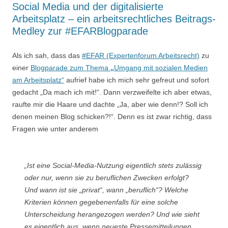
Social Media und der digitalisierte
Arbeitsplatz – ein arbeitsrechtliches Beitrags-
Medley zur #EFARBlogparade
Als ich sah, dass das
#EFAR (Expertenforum Arbeitsrecht)
zu
einer
Blogparade zum Thema
„
Umgang mit sozialen Medien
am Arbeitsplatz“
aufrief habe ich mich sehr gefreut und sofort
gedacht „Da mach ich mit!“. Dann verzweifelte ich aber etwas,
raufte mir die Haare und dachte „Ja, aber wie denn!? Soll ich
denen meinen Blog schicken?!“. Denn es ist zwar richtig, dass
Fragen wie unter anderem
„Ist eine Social-Media-Nutzung eigentlich stets zulässig
oder nur, wenn sie zu beruflichen Zwecken erfolgt?
Und wann ist sie „privat“, wann „beruflich“? Welche
Kriterien können gegebenenfalls für eine solche
Unterscheidung herangezogen werden? Und wie sieht
es eigentlich aus, wenn neueste Pressemitteilungen