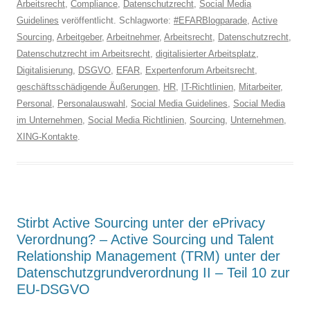
Arbeitsrecht
,
Compliance
,
Datenschutzrecht
,
Social Media
Guidelines
veröffentlicht. Schlagworte:
#EFARBlogparade
,
Active
Sourcing
,
Arbeitgeber
,
Arbeitnehmer
,
Arbeitsrecht
,
Datenschutzrecht
,
Datenschutzrecht im Arbeitsrecht
,
digitalisierter Arbeitsplatz
,
Digitalisierung
,
DSGVO
,
EFAR
,
Expertenforum Arbeitsrecht
,
geschäftsschädigende Äußerungen
,
HR
,
IT-Richtlinien
,
Mitarbeiter
,
Personal
,
Personalauswahl
,
Social Media Guidelines
,
Social Media
im Unternehmen
,
Social Media Richtlinien
,
Sourcing
,
Unternehmen
,
XING-Kontakte
.
Stirbt Active Sourcing unter der ePrivacy
Verordnung? – Active Sourcing und Talent
Relationship Management (TRM) unter der
Datenschutzgrundverordnung II – Teil 10 zur
EU-DSGVO