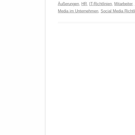
Äußerungen
,
HR
,
IT-Richtlinien
,
Mitarbeiter
,
Media im Unternehmen
,
Social Media Richtl