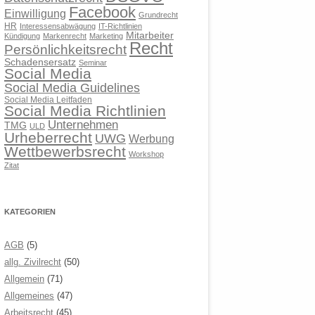
Facebook
Einwilligung
Grundrecht
HR
Interessensabwägung
IT-Richtlinien
Mitarbeiter
Kündigung
Markenrecht
Marketing
Recht
Persönlichkeitsrecht
Schadensersatz
Seminar
Social Media
Social Media Guidelines
Social Media Leitfaden
Social Media Richtlinien
Unternehmen
TMG
ULD
Urheberrecht
UWG
Werbung
Wettbewerbsrecht
Workshop
Zitat
KATEGORIEN
AGB
(5)
allg. Zivilrecht
(50)
Allgemein
(71)
Allgemeines
(47)
Arbeitsrecht
(45)