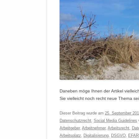
Daneben möge Ihnen der Artikel vielleich
Sie vielleicht noch recht neue Thema se
Dieser Beitrag wurde am
25. September 20
Datenschutzrecht
,
Social Media Guidelines
v
Arbeitgeber
,
Arbeitnehmer
,
Arbeitsrecht
,
Dat
Arbeitsplatz
,
Digitalisierung
,
DSGVO
,
EFAR