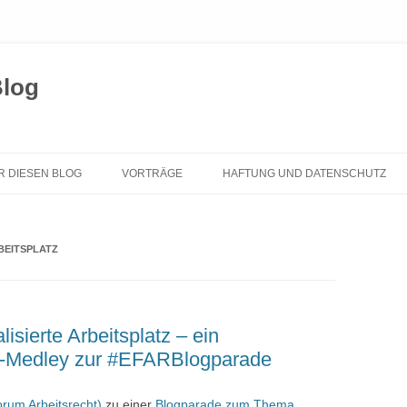
Blog
Zum
Inhalt
R DIESEN BLOG
VORTRÄGE
HAFTUNG UND DATENSCHUTZ
springen
BEITSPLATZ
lisierte Arbeitsplatz – ein
ags-Medley zur #EFARBlogparade
rum Arbeitsrecht)
zu einer
Blogparade zum Thema