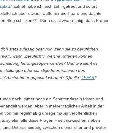
splatz“
aufrief habe ich mich sehr gefreut und sofort
ifelte ich aber etwas, raufte mir die Haare und dachte
en Blog schicken?!“. Denn es ist zwar richtig, dass Fragen
lich stets zulässig oder nur, wenn sie zu beruflichen
rivat“, wann „beruflich“? Welche Kriterien können
erscheidung herangezogen werden? Und wie sieht es
mitteilungen oder sonstige Informationen des
er Arbeitnehmer gepostet werden?
[Quelle:
#EFAR
]“
 Grunde nach immer noch ein Schattendasein fristen und
 behandelt werden. Aber in meiner täglichen Arbeit in der
en von mir regelmäßig unregelmäßig veröffentlichen
ts spielen alle diese Fragen – seit inzwischen sieben
 Eine Unterscheidung zwischen dienstlicher und privater