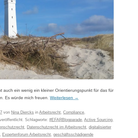
t auch ein wenig ein kleiner Orientierungspunkt für das für
in. Es würde mich freuen.
Weiterlesen
→
17
von
Nina Diercks
in
Arbeitsrecht
,
Compliance
,
eröffentlicht. Schlagworte:
#EFARBlogparade
,
Active Sourcing
,
enschutzrecht
,
Datenschutzrecht im Arbeitsrecht
,
digitalisierter
,
Expertenforum Arbeitsrecht
,
geschäftsschädigende