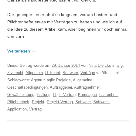
Ganze als handfester Rechtsstreit vor Gericht.
Der geneigte Leser ahnt so langsam, warum Lasten- und
Pflichtenhefte etwas mit Verträgen zu haben und wie ich auf
die Idee zu diesem Artikel kam. Aber beginnen wir doch einmal
von vorn:
Weiterlesen
→
Dieser Beitrag wurde am
29. Januar 2014
von
Nina Diercks
in
allg.
Zivilrecht
,
Allgemein
,
IT-Recht
,
Software
,
Verträge
veröffentlicht.
Schlagworte:
Agentur
,
agile Projekte
,
Allgemeine
Geschäftsbedingungen
,
Auftraggeber
,
Auftragnehmer
,
Gewährleistung
,
Haftung
,
IT
,
IT-Vertrag
,
Kampagne
,
Lastenheft
,
Pflichtenheft
,
Projekt
,
Projekt-Vertrag
,
Software
,
Software-
Application
,
Vertrag
.