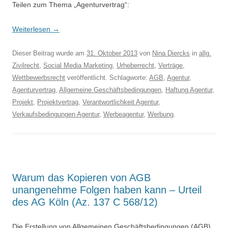
Teilen zum Thema „Agenturvertrag“:
Weiterlesen
→
Dieser Beitrag wurde am
31. Oktober 2013
von
Nina Diercks
in
allg.
Zivilrecht
,
Social Media Marketing
,
Urheberrecht
,
Verträge
,
Wettbewerbsrecht
veröffentlicht. Schlagworte:
AGB
,
Agentur
,
Agenturvertrag
,
Allgemeine Geschäftsbedingungen
,
Haftung Agentur
,
Projekt
,
Projektvertrag
,
Verantwortlichkeit Agentur
,
Verkaufsbedingungen Agentur
,
Werbeagentur
,
Werbung
.
Warum das Kopieren von AGB
unangenehme Folgen haben kann – Urteil
des AG Köln (Az. 137 C 568/12)
Die Erstellung von Allgemeinen Geschäftsbedingungen (AGB)