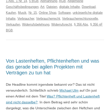
1 Abs. 1 Nr. 14
,
5 BGB
,
Abmahnung
,
AGB
,
Allgemeine
Geschäftsbedingungen
,
Art
,
Dateien
,
digitale Inhalte
,
Download
,
Kaufen
,
Musik
,
Nr. 15
,
Online Shop
,
Software
,
unkörperliche digitale
Inhalte
,
Verbraucher
,
Verbraucherrecht
,
Verbraucherrechtsnovelle
,
Verkaufen
,
Widerrufsbelehrung
,
Widerrufsrecht
,
§ 356 Abs
,
§ 356 nF
BGB
.
Von Lastenheften, Pflichtenheften und was
das gerade bei agilen Projekten mit
Verträgen zu tun hat
Die Headline kommt irgendwie bekannt vor? Das ist nicht
verwunderlich. Schließlich schrieb
Michael Ulm
auf t3n just
einen Artikel mit dem Titel
Was? Pflichtenheft und Lastenheft
sind nicht dasselbe?
. In dem Beitrag wird sehr schön
dargelegt, was die Unterschiede zwischen den Heftchen und