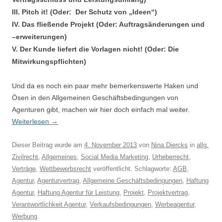
III.
Pitch it! (Oder: Der Schutz von „Ideen“)
IV. Das fließende Projekt (Oder: Auftragsänderungen und
–erweiterungen)
V.
Der Kunde liefert die Vorlagen nicht! (Oder: Die
Mitwirkungspflichten)
Und da es noch ein paar mehr bemerkenswerte Haken und
Ösen in den Allgemeinen Geschäftsbedingungen von
Agenturen gibt, machen wir hier doch einfach mal weiter.
Weiterlesen
→
Dieser Beitrag wurde am
4. November 2013
von
Nina Diercks
in
allg.
Zivilrecht
,
Allgemeines
,
Social Media Marketing
,
Urheberrecht
,
Verträge
,
Wettbewerbsrecht
veröffentlicht. Schlagworte:
AGB
,
Agentur
,
Agenturvertrag
,
Allgemeine Geschäftsbedingungen
,
Haftung
Agentur
,
Haftung Agentur für Leistung
,
Projekt
,
Projektvertrag
,
Verantwortlichkeit Agentur
,
Verkaufsbedingungen
,
Werbeagentur
,
Werbung
.