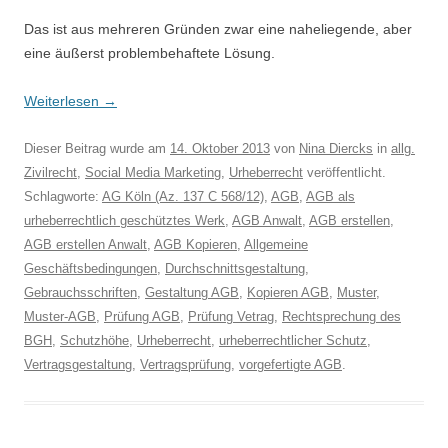
Das ist aus mehreren Gründen zwar eine naheliegende, aber
eine äußerst problembehaftete Lösung.
Weiterlesen
→
Dieser Beitrag wurde am
14. Oktober 2013
von
Nina Diercks
in
allg.
Zivilrecht
,
Social Media Marketing
,
Urheberrecht
veröffentlicht.
Schlagworte:
AG Köln (Az. 137 C 568/12)
,
AGB
,
AGB als
urheberrechtlich geschütztes Werk
,
AGB Anwalt
,
AGB erstellen
,
AGB erstellen Anwalt
,
AGB Kopieren
,
Allgemeine
Geschäftsbedingungen
,
Durchschnittsgestaltung
,
Gebrauchsschriften
,
Gestaltung AGB
,
Kopieren AGB
,
Muster
,
Muster-AGB
,
Prüfung AGB
,
Prüfung Vetrag
,
Rechtsprechung des
BGH
,
Schutzhöhe
,
Urheberrecht
,
urheberrechtlicher Schutz
,
Vertragsgestaltung
,
Vertragsprüfung
,
vorgefertigte AGB
.