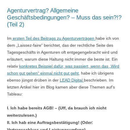
Agenturvertrag? Allgemeine
Geschäftsbedingungen? – Muss das sein?!?
(Teil 2)
Im
ersten Teil des Beitrags zu Agenturverträgen
habe ich von
dem „Laissez-faire“ berichtet, das der rechtliche Seite des
Tagesgeschäfts in Agenturen oft entgegengebracht wird und
erläutert, warum diese Haltung nicht immer die beste ist. Ein
relativ
konkretes Beispiel dafür, was passiert, wenn das „Wird
schon gut gehen“ einmal nicht gut geht
, habe ich übrigens
ebenso jüngst drüben in der
LEAD Digital
beschrieben. Im
letzten Artikel hier im Blog kamen aber diese Themen auf’s
Tableau:
I. Ich habe bereits AGB! – (Uff, da brauch ich nicht
weiterzulesen.)
II. I
ch hab eine Auftragsbestätigung! (Oder:
Vertragsschluss und Leistungsumfang)