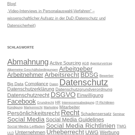
Blog!
„Video-Interviews in Personalauswahl-Verfahren“ –
wissenschaftlicher Aufsatz in der DuD (Datenschutz und
Datensicherheit)
SCHLAGWORTE
Abmahnung
Active Sourcing
AGB
Agenturvertrag
Arbeitgeber
Allgemeine Geschäftsbedingungen
Arbeitsrecht
BDSG
Arbeitnehmer
Bewerber
Datenschutz
Compliance
Big Data
Daten
Datenschutzerklärung
Datenschutzgrundverordnung
DSGVO
Datenschutzrecht
Einwilligung
Facebook
HR
Grundrecht
Interessensabwägung
IT-Richtlinien
Mitarbeiter
Kündigung
Markenrecht
Marketing
Recht
Persönlichkeitsrecht
Schadensersatz
Seminar
Social Media
Social Media Guidelines
Social Media Richtlinien
TMG
Social Media Leitfaden
Urheberrecht
UWG
Unternehmen
Werbung
ULD