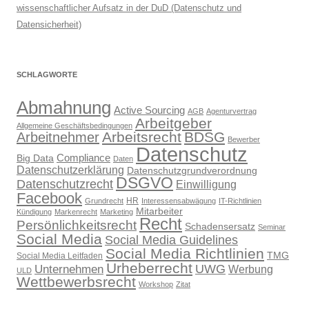
wissenschaftlicher Aufsatz in der DuD (Datenschutz und
Datensicherheit)
SCHLAGWORTE
Abmahnung
Active Sourcing
AGB
Agenturvertrag
Arbeitgeber
Allgemeine Geschäftsbedingungen
Arbeitsrecht
BDSG
Arbeitnehmer
Bewerber
Datenschutz
Compliance
Big Data
Daten
Datenschutzerklärung
Datenschutzgrundverordnung
DSGVO
Datenschutzrecht
Einwilligung
Facebook
HR
Grundrecht
Interessensabwägung
IT-Richtlinien
Mitarbeiter
Kündigung
Markenrecht
Marketing
Recht
Persönlichkeitsrecht
Schadensersatz
Seminar
Social Media
Social Media Guidelines
Social Media Richtlinien
TMG
Social Media Leitfaden
Urheberrecht
UWG
Unternehmen
Werbung
ULD
Wettbewerbsrecht
Workshop
Zitat