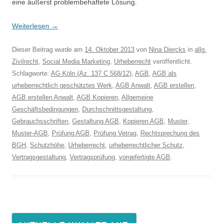
eine äußerst problembehaftete Lösung.
Weiterlesen
→
Dieser Beitrag wurde am
14. Oktober 2013
von
Nina Diercks
in
allg.
Zivilrecht
,
Social Media Marketing
,
Urheberrecht
veröffentlicht.
Schlagworte:
AG Köln (Az. 137 C 568/12)
,
AGB
,
AGB als
urheberrechtlich geschütztes Werk
,
AGB Anwalt
,
AGB erstellen
,
AGB erstellen Anwalt
,
AGB Kopieren
,
Allgemeine
Geschäftsbedingungen
,
Durchschnittsgestaltung
,
Gebrauchsschriften
,
Gestaltung AGB
,
Kopieren AGB
,
Muster
,
Muster-AGB
,
Prüfung AGB
,
Prüfung Vetrag
,
Rechtsprechung des
BGH
,
Schutzhöhe
,
Urheberrecht
,
urheberrechtlicher Schutz
,
Vertragsgestaltung
,
Vertragsprüfung
,
vorgefertigte AGB
.