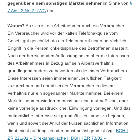
gegenüber einem sonstigen Markteilnehmer
im Sinne von
§
7 Abs. 2 Nr. 2 UWG
dar.
Warum?
An sich ist ein Arbeitnehmer auch ein Verbraucher.
Ein Verbraucher wird vor der kalten Telefonakquise vom
Gesetz gut geschützt, da ein Telefonanruf einen beträchtlich
Eingriff in die Persönlichkeitssphäre des Betroffenen darstellt.
Nach der herrschenden Auffassung seien aber die Interessen
des Arbeitnehmers in Bezug auf sein Arbeitsverhältnis
grundlegend anders zu bewerten als die eines Verbrauchers.
Diese Interessen seien immer einer „beruflichen Tätigkeit“
zuzurechnen und damit sei der Verbraucher in diesem
Verhältnis nur ein sogenannter Marktteilnehmer. Bei einem
Marktteilnehmer wiederum muss nur eine mutmaßliche, aber
keine vorherige ausdrückliche, Einwilligung vorliegen. Und das
mutmaßliche Interesse sei grundsätzlich immer zu bejahen,
wenn und soweit der Anruf der kurzen sachlichen Information
dient, nicht aufdringlich oder sonst belästigend ist (vgl.
BGH I
ZR 221/01 – Direktansprache I
;
BGH I ZR 73/02 –