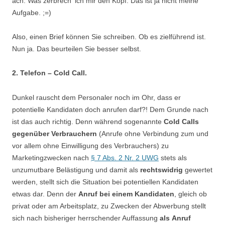
ach. Was zerbrech‘ ich mir den Kopf. Das ist ja nicht meine
Aufgabe. ;=)
Also, einen Brief können Sie schreiben. Ob es zielführend ist.
Nun ja. Das beurteilen Sie besser selbst.
2. Telefon – Cold Call.
Dunkel rauscht dem Personaler noch im Ohr, dass er
potentielle Kandidaten doch anrufen darf?! Dem Grunde nach
ist das auch richtig. Denn während sogenannte
Cold Calls
gegenüber Verbrauchern
(Anrufe ohne Verbindung zum und
vor allem ohne Einwilligung des Verbrauchers) zu
Marketingzwecken nach
§ 7 Abs. 2 Nr. 2 UWG
stets als
unzumutbare Belästigung und damit als
rechtswidrig
gewertet
werden, stellt sich die Situation bei potentiellen Kandidaten
etwas dar. Denn der
Anruf bei einem Kandidaten
, gleich ob
privat oder am Arbeitsplatz, zu Zwecken der Abwerbung stellt
sich nach bisheriger herrschender Auffassung
als
Anruf