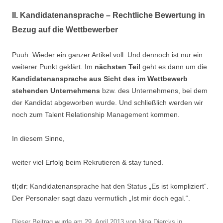
II. Kandidatenansprache – Rechtliche Bewertung in
Bezug auf die Wettbewerber
Puuh. Wieder ein ganzer Artikel voll. Und dennoch ist nur ein
weiterer Punkt geklärt. Im
nächsten Teil
geht es dann um die
Kandidatenansprache aus Sicht des im Wettbewerb
stehenden Unternehmens
bzw. des Unternehmens, bei dem
der Kandidat abgeworben wurde. Und schließlich werden wir
noch zum Talent Relationship Management kommen.
In diesem Sinne,
weiter viel Erfolg beim Rekrutieren & stay tuned.
tl;dr
: Kandidatenansprache hat den Status „Es ist kompliziert“.
Der Personaler sagt dazu vermutlich „Ist mir doch egal.“.
Dieser Beitrag wurde am
29. April 2013
von
Nina Diercks
in