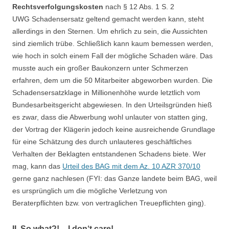
Rechtsverfolgungskosten
nach § 12 Abs. 1 S. 2
UWG Schadensersatz geltend gemacht werden kann, steht
allerdings in den Sternen. Um ehrlich zu sein, die Aussichten
sind ziemlich trübe. Schließlich kann kaum bemessen werden,
wie hoch in solch einem Fall der mögliche Schaden wäre. Das
musste auch ein großer Baukonzern unter Schmerzen
erfahren, dem um die 50 Mitarbeiter abgeworben wurden. Die
Schadensersatzklage in Millionenhöhe wurde letztlich vom
Bundesarbeitsgericht abgewiesen. In den Urteilsgründen hieß
es zwar, dass die Abwerbung wohl unlauter von statten ging,
der Vortrag der Klägerin jedoch keine ausreichende Grundlage
für eine Schätzung des durch unlauteres geschäftliches
Verhalten der Beklagten entstandenen Schadens biete. Wer
mag, kann das
Urteil des BAG mit dem Az. 10 AZR 370/10
gerne ganz nachlesen (FYI: das Ganze landete beim BAG, weil
es ursprünglich um die mögliche Verletzung von
Beraterpflichten bzw. von vertraglichen Treuepflichten ging).
II. So what?! – I don‘t care!