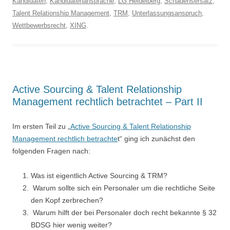
Kandidaten
,
Kandidatenansprache
,
LG Heidelberg
,
Schadensersatz
,
Talent Relationship Management
,
TRM
,
Unterlassungsanspruch
,
Wettbewerbsrecht
,
XING
.
Active Sourcing & Talent Relationship
Management rechtlich betrachtet – Part II
Im ersten Teil zu „
Active Sourcing & Talent Relationship
Management rechtlich betrachte
t“ ging ich zunächst den
folgenden Fragen nach:
Was ist eigentlich Active Sourcing & TRM?
W
arum sollte sich ein Personaler um die rechtliche Seite
den Kopf zerbrechen?
Warum hilft der bei Personaler doch recht bekannte § 32
BDSG hier wenig weiter?