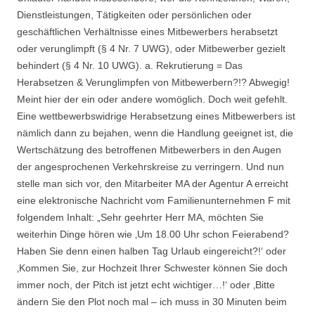
Dienstleistungen, Tätigkeiten oder persönlichen oder
geschäftlichen Verhältnisse eines Mitbewerbers herabsetzt
oder verunglimpft (§ 4 Nr. 7 UWG), oder Mitbewerber gezielt
behindert (§ 4 Nr. 10 UWG). a. Rekrutierung = Das
Herabsetzen & Verunglimpfen von Mitbewerbern?!? Abwegig!
Meint hier der ein oder andere womöglich. Doch weit gefehlt.
Eine wettbewerbswidrige Herabsetzung eines Mitbewerbers ist
nämlich dann zu bejahen, wenn die Handlung geeignet ist, die
Wertschätzung des betroffenen Mitbewerbers in den Augen
der angesprochenen Verkehrskreise zu verringern. Und nun
stelle man sich vor, den Mitarbeiter MA der Agentur A erreicht
eine elektronische Nachricht vom Familienunternehmen F mit
folgendem Inhalt: „Sehr geehrter Herr MA, möchten Sie
weiterhin Dinge hören wie ‚Um 18.00 Uhr schon Feierabend?
Haben Sie denn einen halben Tag Urlaub eingereicht?!‘ oder
‚Kommen Sie, zur Hochzeit Ihrer Schwester können Sie doch
immer noch, der Pitch ist jetzt echt wichtiger…!‘ oder ‚Bitte
ändern Sie den Plot noch mal – ich muss in 30 Minuten beim