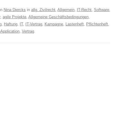
on
Nina Diercks
in
allg. Zivilrecht
,
Allgemein
,
IT-Recht
,
Software
,
r
,
agile Projekte
,
Allgemeine Geschäftsbedingungen
,
g
,
Haftung
,
IT
,
IT-Vertrag
,
Kampagne
,
Lastenheft
,
Pflichtenheft
,
Application
,
Vertrag
.