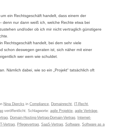
t um ein Rechtsgeschäft handelt, dass einem der
– denn nur dann weiß ich, welche Rechte etwa bei
ustehen und/oder ob ich mir nicht vertraglich günstigere
chte.
n Rechtsgeschäft handelt, bei dem sehr viele
nd schon deswegen geraten ist, sich näher mit einer
eigentlich wer wem wie schuldet.
. Nämlich dabei, wie so ein „Projekt“ tatsächlich oft
on
Nina Diercks
in
Compliance
,
Domainrecht
,
IT-Recht
,
ag
veröffentlicht. Schlagworte:
agile Projekte
,
agile Verträge
,
rtrag
,
Domain-Hosting-Vertrag-Domain-Vertrag
,
Internet-
IT-Vertrag
,
Pflegevertrag
,
SaaS-Vertrag
,
Software
,
Software as a