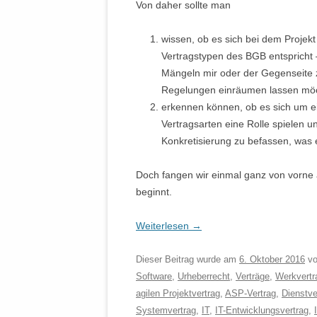
Von daher sollte man
wissen, ob es sich bei dem Projek
Vertragstypen des BGB entspricht 
Mängeln mir oder der Gegenseite z
Regelungen einräumen lassen mö
erkennen können, ob es sich um ei
Vertragsarten eine Rolle spielen u
Konkretisierung zu befassen, was 
Doch fangen wir einmal ganz von vorne an
beginnt.
Weiterlesen
→
Dieser Beitrag wurde am
6. Oktober 2016
v
Software
,
Urheberrecht
,
Verträge
,
Werkvertr
agilen Projektvertrag
,
ASP-Vertrag
,
Dienstve
Systemvertrag
,
IT
,
IT-Entwicklungsvertrag
,