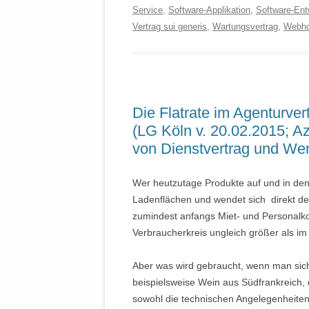
Service
,
Software-Applikation
,
Software-Ent
Vertrag sui generis
,
Wartungsvertrag
,
Webho
Die Flatrate im Agenturvert
(LG Köln v. 20.02.2015; A
von Dienstvertrag und Wer
Wer heutzutage Produkte auf und in den M
Ladenflächen und wendet sich direkt dem
zumindest anfangs Miet- und Personalko
Verbraucherkreis ungleich größer als i
Aber was wird gebraucht, wenn man sich
beispielsweise Wein aus Südfrankreich,
sowohl die technischen Angelegenheiten