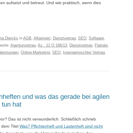
en aufsetzt und betreut. Und wie praktisch, wenn dies
na Diercks
in
AGB
,
Allgemein
,
Dienstvertrag
,
SEO
,
Software
,
worte:
Agenturvertrag
,
Az.: 12 O 186/13
,
Dienstvertrag
,
Flatrate
,
gleistungen
,
Online-Marketing
,
SEO
,
typengemischter Vertrag
,
enheften und was das gerade bei agilen
 tun hat
r? Das ist nicht verwunderlich. Schließlich schrieb
t dem Titel
Was? Pflichtenheft und Lastenheft sind nicht