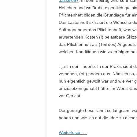
dasselbe?
. In dem Beitrag wird sehr sc
Heftchen und wofür die eigentlich gut si
Pflichtenheft bilden die Grundlage für
Das Lastenheft skizziert die Wünsche de
Auftragnehmer das Pflichtenheft, was wie
erwartenden Kosten (!) belastbare Skizz
das Pflichtenheft als (Teil des) Angebot
welchen Konditionen wie zu erfolgen hat.
Tja. In der Theorie. In der Praxis sieht
versehen, (oft) anders aus. Nämlich so, 
nun eigentlich gewollt war und wie wer
umzusetzen gehabt hätte. Im Worst-Case
vor Gericht.
Der geneigte Leser ahnt so langsam, wa
haben und wie ich auf die Idee zu diese
Weiterlesen
→