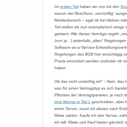
Im
ersten Teil
haben wir uns mit den
Gru
warum der Abschluss „vernünftig“ ausge
Medienbereich – egal ob bei kleinen ode
Teil stellen wir nun exemplarisch einig
geistern. Alle dieses Verträge regeln „
(nun ja…) jedenfalls „alten“ Regelung
Software-as-a-Service-Entwicklungsvert
Regelungen des BGB hier einschlägig sei
Praxis einsortiert werden und/oder ob sic
haben.
Ob das nicht unwichtig ist? – Nein, das
was für einen Vertragstyp es sich hande
Pflichten der Vertragsparteien, je nach 
eine Menge in Teil 1
geschrieben, aber hi
einen Server, muss ich diesen nach Ende
Miete zahlen. Kaufe ich den Server, za
ich will. Miete und Kauf bieten gänzlich