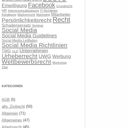
Facebook
Einwilligung
Grundrecht
HR
Interessensabwägung
IT-Richtlinien
Mitarbeiter
Kündigung
Markenrecht
Marketing
Recht
Persönlichkeitsrecht
Schadensersatz
Seminar
Social Media
Social Media Guidelines
Social Media Leitfaden
Social Media Richtlinien
Unternehmen
TMG
ULD
Urheberrecht
UWG
Werbung
Wettbewerbsrecht
Workshop
Zitat
KATEGORIEN
AGB
(5)
allg. Zivilrecht
(50)
Allgemein
(71)
Allgemeines
(47)
Arbeitsrecht
(45)