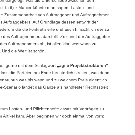
hön dargelegt, was die Unterschiede zwischen den
nd. In tl;dr Manier könnte man sagen: Lasten- und
 eine Zusammenarbeit von Auftraggeber und Auftragnehmer.
s Auftraggebers. Auf Grundlage dessen entwirft der
derum die die konkretisierte und auch hinsichtlich der zu
e des Auftragnehmers darstellt. Zeichnet der Auftraggeber
s des Auftragnehmers ab, ist allen klar, was wann zu
 Und die Welt ist schön.
 das, gerne mit dem Schlagwort
„agile Projektstrukturen“
dass die Parteien am Ende fürchterlich streiten, was denn
 genau nun was bis wann und zu welchem Preis eigentlich
-Szenario landet das Ganze als handfester Rechtsstreit
rum Lasten- und Pflichtenhefte etwas mit Verträgen zu
m Artikel kam. Aber beginnen wir doch einmal von vorn: