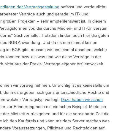
ndlagen der Vertragsgestaltung
befasst und verdeutlicht,
arbeiteter Verträge auch und gerade im IT- und
r großen Projekten – sehr empfehlenswert ist. In diesem
e Vertragsformen vor, die durchs Medien- und IT-Universum
moderne“ Sachverhalte. Trotzdem finden auch hier die guten
en des BGB Anwendung. Und da es nun einmal keinen
rag im BGB gibt, müssen wir uns einmal ansehen, welche
n könnten bzw. als was und wie diese Verträge in der
h nicht aus der Praxis „Verträge eigener Art“ entwickelt
 können wir vorweg nehmen. Unwichtig ist es keinesfalls um
lt, denn es ergeben sich ganz unterschiedliche Rechte und
dem welcher Vertragstyp vorliegt.
Dazu haben wir schon
er zur Erinnerung noch ein einfaches Beispiel: Miete ich
 der Mietzeit zurückgeben und für die vereinbarte Zeit die
hle ich den Kaufpreis und kann mit dem Server machen was
 andere Voraussetzungen, Pflichten und Rechtsfolgen auf.