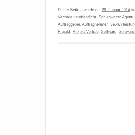
Dieser Beitrag wurde am
29. Januar 2014
v
Verträge
veröffentlicht. Schlagworte:
Agentu
Auftraggeber
,
Auftragnehmer
,
Gewährleistun
Projekt
,
Projekt-Vertrag
,
Software
,
Software-