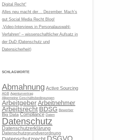
Digital Recht“
Alles neu macht der… Dezember. Mach’s
gut Social Media Recht Blog!
„Video-Interviews in Personalauswahl-
Verfahren“ – wissenschaftlicher Aufsatz in
der DuD (Datenschutz und
Datensicherheit)
SCHLAGWORTE
Abmahnung
Active Sourcing
AGB
Agenturvertrag
Allgemeine Geschäftsbedingungen
Arbeitgeber
Arbeitnehmer
Arbeitsrecht
BDSG
Bewerber
Compliance
Big Data
Daten
Datenschutz
Datenschutzerklärung
Datenschutzgrundverordnung
DSGVO
Datenschutzrecht