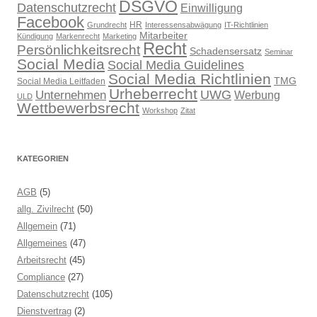
DSGVO
Datenschutzrecht
Einwilligung
Facebook
HR
Grundrecht
Interessensabwägung
IT-Richtlinien
Mitarbeiter
Kündigung
Markenrecht
Marketing
Recht
Persönlichkeitsrecht
Schadensersatz
Seminar
Social Media
Social Media Guidelines
Social Media Richtlinien
TMG
Social Media Leitfaden
Urheberrecht
UWG
Unternehmen
Werbung
ULD
Wettbewerbsrecht
Workshop
Zitat
KATEGORIEN
AGB
(5)
allg. Zivilrecht
(50)
Allgemein
(71)
Allgemeines
(47)
Arbeitsrecht
(45)
Compliance
(27)
Datenschutzrecht
(105)
Dienstvertrag
(2)