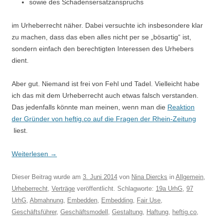
sowie des Schadensersatzanspruchs
im Urheberrecht näher. Dabei versuchte ich insbesondere klar
zu machen, dass das eben alles nicht per se „bösartig“ ist,
sondern einfach den berechtigten Interessen des Urhebers
dient.
Aber gut. Niemand ist frei von Fehl und Tadel. Vielleicht habe
ich das mit dem Urheberrecht auch etwas falsch verstanden.
Das jedenfalls könnte man meinen, wenn man die
Reaktion
der Gründer von heftig.co auf die Fragen der Rhein-Zeitung
liest.
Weiterlesen
→
Dieser Beitrag wurde am
3. Juni 2014
von
Nina Diercks
in
Allgemein
,
Urheberrecht
,
Verträge
veröffentlicht. Schlagworte:
19a UrhG
,
97
UrhG
,
Abmahnung
,
Embedden
,
Embedding
,
Fair Use
,
Geschäftsführer
,
Geschäftsmodell
,
Gestaltung
,
Haftung
,
heftig.co
,