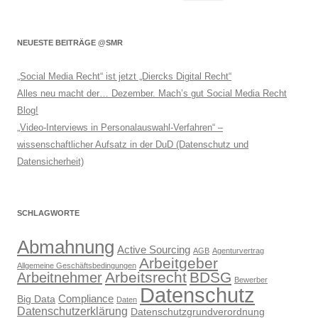
nach:
NEUESTE BEITRÄGE @SMR
„Social Media Recht“ ist jetzt „Diercks Digital Recht“
Alles neu macht der… Dezember. Mach’s gut Social Media Recht
Blog!
„Video-Interviews in Personalauswahl-Verfahren“ –
wissenschaftlicher Aufsatz in der DuD (Datenschutz und
Datensicherheit)
SCHLAGWORTE
Abmahnung
Active Sourcing
AGB
Agenturvertrag
Arbeitgeber
Allgemeine Geschäftsbedingungen
Arbeitsrecht
BDSG
Arbeitnehmer
Bewerber
Datenschutz
Compliance
Big Data
Daten
Datenschutzerklärung
Datenschutzgrundverordnung