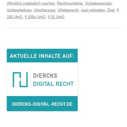
öffentlich zugänglich machen
,
Rechtsverletzte
,
Schadensersatz
,
Umbearbeitung
,
Unterlassung
,
Urheberrecht
,
viral verbreiten
,
Zitat
,
§
106 UhrG
,
§ 108a UrhG
,
§ 51 UrhG
.