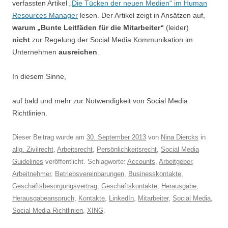
verfassten Artikel „
Die Tücken der neuen Medien“ im Human
Resource
s Manager
lesen. Der Artikel zeigt in Ansätzen auf,
warum „Bunte Leitfäden für die Mitarbeiter“
(leider)
nicht
zur Regelung der Social Media Kommunikation im
Unternehmen
ausreichen
.
In diesem Sinne,
auf bald und mehr zur Notwendigkeit von Social Media
Richtlinien.
Dieser Beitrag wurde am
30. September 2013
von
Nina Diercks
in
allg. Zivilrecht
,
Arbeitsrecht
,
Persönlichkeitsrecht
,
Social Media
Guidelines
veröffentlicht. Schlagworte:
Accounts
,
Arbeitgeber
,
Arbeitnehmer
,
Betriebsvereinbarungen
,
Businesskontakte
,
Geschäftsbesorgungsvertrag
,
Geschäftskontakte
,
Herausgabe
,
Herausgabeanspruch
,
Kontakte
,
LinkedIn
,
Mitarbeiter
,
Social Media
,
Social Media Richtlinien
,
XING
.