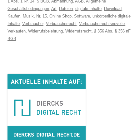
1 Abs. 1 Nr. 14
,
5 BGB
,
Abmahnung
,
AGB
,
Allgemeine
Geschäftsbedingungen
,
Art
,
Dateien
,
digitale Inhalte
,
Download
,
Kaufen
,
Musik
,
Nr. 15
,
Online Shop
,
Software
,
unkörperliche digitale
Inhalte
,
Verbraucher
,
Verbraucherrecht
,
Verbraucherrechtsnovelle
,
Verkaufen
,
Widerrufsbelehrung
,
Widerrufsrecht
,
§ 356 Abs
,
§ 356 nF
BGB
.