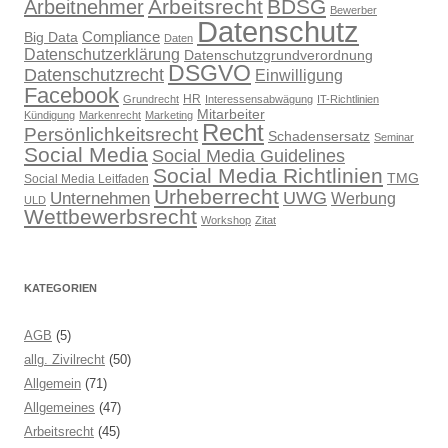
Arbeitsrecht
BDSG
Arbeitnehmer
Bewerber
Datenschutz
Compliance
Big Data
Daten
Datenschutzerklärung
Datenschutzgrundverordnung
DSGVO
Datenschutzrecht
Einwilligung
Facebook
HR
Grundrecht
Interessensabwägung
IT-Richtlinien
Mitarbeiter
Kündigung
Markenrecht
Marketing
Recht
Persönlichkeitsrecht
Schadensersatz
Seminar
Social Media
Social Media Guidelines
Social Media Richtlinien
TMG
Social Media Leitfaden
Urheberrecht
UWG
Unternehmen
Werbung
ULD
Wettbewerbsrecht
Workshop
Zitat
KATEGORIEN
AGB
(5)
allg. Zivilrecht
(50)
Allgemein
(71)
Allgemeines
(47)
Arbeitsrecht
(45)