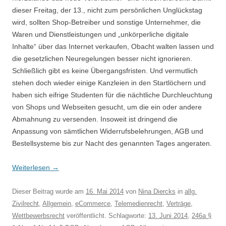
dieser Freitag, der 13., nicht zum persönlichen Unglückstag
wird, sollten Shop-Betreiber und sonstige Unternehmer, die
Waren und Dienstleistungen und „unkörperliche digitale
Inhalte“ über das Internet verkaufen, Obacht walten lassen und
die gesetzlichen Neuregelungen besser nicht ignorieren.
Schließlich gibt es keine Übergangsfristen. Und vermutlich
stehen doch wieder einige Kanzleien in den Startlöchern und
haben sich eifrige Studenten für die nächtliche Durchleuchtung
von Shops und Webseiten gesucht, um die ein oder andere
Abmahnung zu versenden. Insoweit ist dringend die
Anpassung von sämtlichen Widerrufsbelehrungen, AGB und
Bestellsysteme bis zur Nacht des genannten Tages angeraten.
Weiterlesen
→
Dieser Beitrag wurde am
16. Mai 2014
von
Nina Diercks
in
allg.
Zivilrecht
,
Allgemein
,
eCommerce
,
Telemedienrecht
,
Verträge
,
Wettbewerbsrecht
veröffentlicht. Schlagworte:
13. Juni 2014
,
246a §