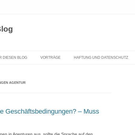
Blog
Zum
Inhalt
R DIESEN BLOG
VORTRÄGE
HAFTUNG UND DATENSCHUTZ
springen
NGEN AGENTUR
ne Geschäftsbedingungen? – Muss
onen in Agenturen aus, sollte die Sprache auf den