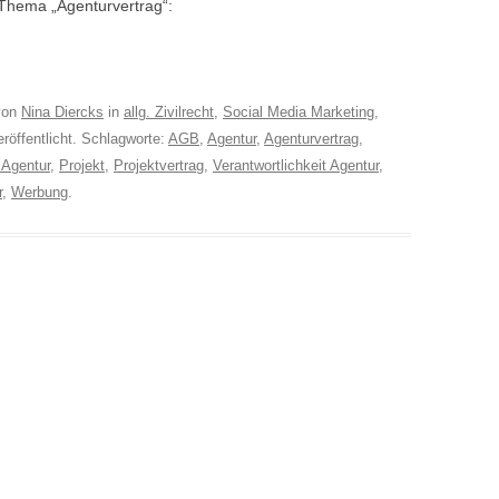
 Thema „Agenturvertrag“:
on
Nina Diercks
in
allg. Zivilrecht
,
Social Media Marketing
,
röffentlicht. Schlagworte:
AGB
,
Agentur
,
Agenturvertrag
,
 Agentur
,
Projekt
,
Projektvertrag
,
Verantwortlichkeit Agentur
,
r
,
Werbung
.