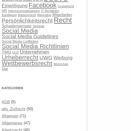
Facebook
Einwilligung
Grundrecht
HR
Interessensabwägung
IT-Richtlinien
Mitarbeiter
Kündigung
Markenrecht
Marketing
Recht
Persönlichkeitsrecht
Schadensersatz
Seminar
Social Media
Social Media Guidelines
Social Media Leitfaden
Social Media Richtlinien
Unternehmen
TMG
ULD
Urheberrecht
UWG
Werbung
Wettbewerbsrecht
Workshop
Zitat
KATEGORIEN
AGB
(5)
allg. Zivilrecht
(50)
Allgemein
(71)
Allgemeines
(47)
Arbeitsrecht
(45)