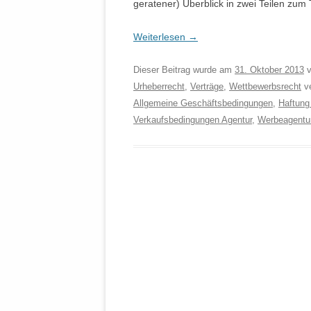
geratener) Überblick in zwei Teilen zum
Weiterlesen
→
Dieser Beitrag wurde am
31. Oktober 2013
v
Urheberrecht
,
Verträge
,
Wettbewerbsrecht
ve
Allgemeine Geschäftsbedingungen
,
Haftung
Verkaufsbedingungen Agentur
,
Werbeagentu