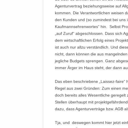
Agenturvertrag beziehungsweise auf Al
kommen. Die Verantwortlichen weisen da
den Kunden und (so zumindest bei uns
Kaufmannsehrenwortes“ hin. Selbst Proj
„auf Zuruf“ abgeschlossen. Dass sich Ag
dem wirtschaftlichen Erfolg eines Projekt
ist auch nur allzu verständlich. Und die
nicht, dann können die aus mangelnden 
jegliche Budgets sprengen. Ganz abgese
immer Ärger im Haus steht, der dann au
Das eben beschriebene „Laissez-faire“ hi
Regel aus zwei Gründen: Zum einen mein
doch bereits alles Wesentliche geregelt
Stellen überhaupt mit projektgefährden
dazu, dass Agenturverträge bzw. AGB als
Tja, und deswegen kommt hier jetzt ein