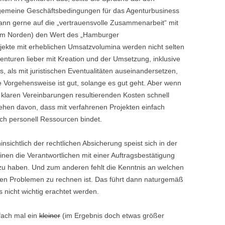
lgemeine Geschäftsbedingungen für das Agenturbusiness
nn gerne auf die „vertrauensvolle Zusammenarbeit“ mit
 im Norden) den Wert des „Hamburger
ekte mit erheblichen Umsatzvolumina werden nicht selten
enturen lieber mit Kreation und der Umsetzung, inklusive
s, als mit juristischen Eventualitäten auseinandersetzen,
se Vorgehensweise ist gut, solange es gut geht. Aber wenn
klaren Vereinbarungen resultierenden Kosten schnell
hen davon, dass mit verfahrenen Projekten einfach
ch personell Ressourcen bindet.
nsichtlich der rechtlichen Absicherung speist sich in der
en die Verantwortlichen mit einer Auftragsbestätigung
 zu haben. Und zum anderen fehlt die Kenntnis an welchen
den Problemen zu rechnen ist. Das führt dann naturgemäß
 nicht wichtig erachtet werden.
fach mal ein
kleiner
(im Ergebnis doch etwas größer