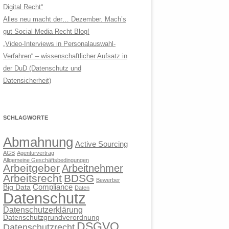
Digital Recht“
Alles neu macht der… Dezember. Mach’s
gut Social Media Recht Blog!
„Video-Interviews in Personalauswahl-
Verfahren“ – wissenschaftlicher Aufsatz in
der DuD (Datenschutz und
Datensicherheit)
SCHLAGWORTE
Abmahnung
Active Sourcing
AGB
Agenturvertrag
Allgemeine Geschäftsbedingungen
Arbeitgeber
Arbeitnehmer
Arbeitsrecht
BDSG
Bewerber
Compliance
Big Data
Daten
Datenschutz
Datenschutzerklärung
Datenschutzgrundverordnung
DSGVO
Datenschutzrecht