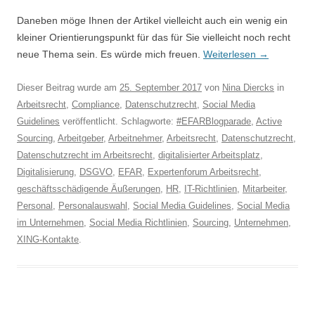
Daneben möge Ihnen der Artikel vielleicht auch ein wenig ein
kleiner Orientierungspunkt für das für Sie vielleicht noch recht
neue Thema sein. Es würde mich freuen.
Weiterlesen
→
Dieser Beitrag wurde am
25. September 2017
von
Nina Diercks
in
Arbeitsrecht
,
Compliance
,
Datenschutzrecht
,
Social Media
Guidelines
veröffentlicht. Schlagworte:
#EFARBlogparade
,
Active
Sourcing
,
Arbeitgeber
,
Arbeitnehmer
,
Arbeitsrecht
,
Datenschutzrecht
,
Datenschutzrecht im Arbeitsrecht
,
digitalisierter Arbeitsplatz
,
Digitalisierung
,
DSGVO
,
EFAR
,
Expertenforum Arbeitsrecht
,
geschäftsschädigende Äußerungen
,
HR
,
IT-Richtlinien
,
Mitarbeiter
,
Personal
,
Personalauswahl
,
Social Media Guidelines
,
Social Media
im Unternehmen
,
Social Media Richtlinien
,
Sourcing
,
Unternehmen
,
XING-Kontakte
.