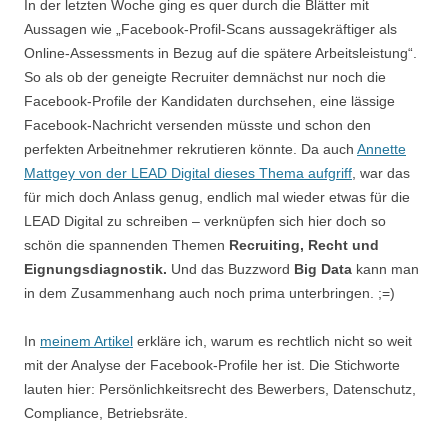
In der letzten Woche ging es quer durch die Blätter mit
Aussagen wie „Facebook-Profil-Scans aussagekräftiger als
Online-Assessments in Bezug auf die spätere Arbeitsleistung“.
So als ob der geneigte Recruiter demnächst nur noch die
Facebook-Profile der Kandidaten durchsehen, eine lässige
Facebook-Nachricht versenden müsste und schon den
perfekten Arbeitnehmer rekrutieren könnte. Da auch
Annette
Mattgey von der LEAD Digital dieses Thema aufgriff
, war das
für mich doch Anlass genug, endlich mal wieder etwas für die
LEAD Digital zu schreiben – verknüpfen sich hier doch so
schön die spannenden Themen
Recruiting, Recht und
Eignungsdiagnostik.
Und das Buzzword
Big Data
kann man
in dem Zusammenhang auch noch prima unterbringen. ;=)
In
meinem Artikel
erkläre ich, warum es rechtlich nicht so weit
mit der Analyse der Facebook-Profile her ist. Die Stichworte
lauten hier: Persönlichkeitsrecht des Bewerbers, Datenschutz,
Compliance, Betriebsräte.