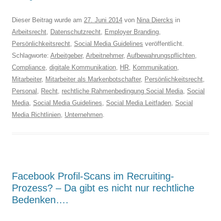
Dieser Beitrag wurde am
27. Juni 2014
von
Nina Diercks
in
Arbeitsrecht
,
Datenschutzrecht
,
Employer Branding
,
Persönlichkeitsrecht
,
Social Media Guidelines
veröffentlicht.
Schlagworte:
Arbeitgeber
,
Arbeitnehmer
,
Aufbewahrungspflichten
,
Compliance
,
digitale Kommunikation
,
HR
,
Kommunikation
,
Mitarbeiter
,
Mitarbeiter als Markenbotschafter
,
Persönlichkeitsrecht
,
Personal
,
Recht
,
rechtliche Rahmenbedingung Social Media
,
Social
Media
,
Social Media Guidelines
,
Social Media Leitfaden
,
Social
Media Richtlinien
,
Unternehmen
.
Facebook Profil-Scans im Recruiting-
Prozess? – Da gibt es nicht nur rechtliche
Bedenken….