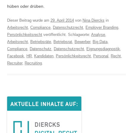
hüben oder drüben.
Dieser Beitrag wurde am
29. April 2014
von
Nina Diercks
in
Arbeitsrecht
,
Compliance
,
Datenschutzrecht
,
Employer Branding
,
Persönlichkeitsrecht
veröffentlicht. Schlagworte:
Analyse
,
Arbeitsrecht
,
Betriebsräte
,
Betriebsrat
,
Bewerber
,
Big Data
,
Compliance
,
Datenschutz
,
Datenschutzrecht
,
Eignungsdiagnostik
,
Facebook
,
HR
,
Kandidaten
,
Persönlichkeitsrecht
,
Personal
,
Recht
,
Recruiter
,
Recruiting
.