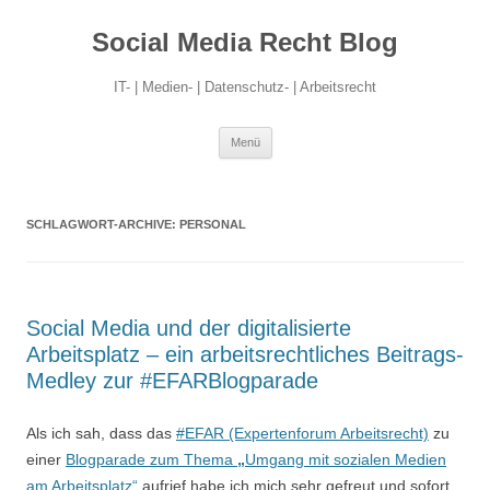
Social Media Recht Blog
IT- | Medien- | Datenschutz- | Arbeitsrecht
Zum
Menü
Inhalt
springen
SCHLAGWORT-ARCHIVE:
PERSONAL
Social Media und der digitalisierte
Arbeitsplatz – ein arbeitsrechtliches Beitrags-
Medley zur #EFARBlogparade
Als ich sah, dass das
#EFAR (Expertenforum Arbeitsrecht)
zu
einer
Blogparade zum Thema
„
Umgang mit sozialen Medien
am Arbeitsplatz“
aufrief habe ich mich sehr gefreut und sofort