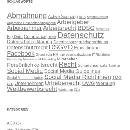
SCHLAGWORTE
Abmahnung
Active Sourcing
AGB
Agenturvertrag
Arbeitgeber
Allgemeine Geschäftsbedingungen
Arbeitsrecht
BDSG
Arbeitnehmer
Bewerber
Datenschutz
Compliance
Big Data
Daten
Datenschutzerklärung
Datenschutzgrundverordnung
DSGVO
Datenschutzrecht
Einwilligung
Facebook
HR
Grundrecht
Interessensabwägung
IT-Richtlinien
Mitarbeiter
Kündigung
Markenrecht
Marketing
Recht
Persönlichkeitsrecht
Schadensersatz
Seminar
Social Media
Social Media Guidelines
Social Media Richtlinien
TMG
Social Media Leitfaden
Urheberrecht
UWG
Unternehmen
Werbung
ULD
Wettbewerbsrecht
Workshop
Zitat
KATEGORIEN
AGB
(5)