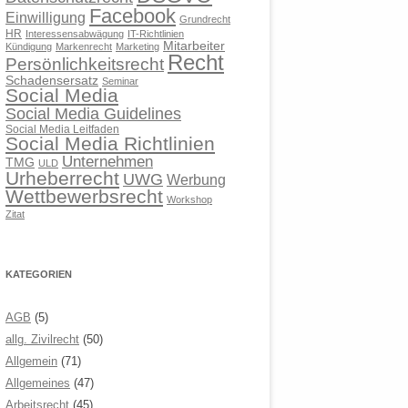
Facebook
Einwilligung
Grundrecht
HR
Interessensabwägung
IT-Richtlinien
Mitarbeiter
Kündigung
Markenrecht
Marketing
Recht
Persönlichkeitsrecht
Schadensersatz
Seminar
Social Media
Social Media Guidelines
Social Media Leitfaden
Social Media Richtlinien
Unternehmen
TMG
ULD
Urheberrecht
UWG
Werbung
Wettbewerbsrecht
Workshop
Zitat
KATEGORIEN
AGB
(5)
allg. Zivilrecht
(50)
Allgemein
(71)
Allgemeines
(47)
Arbeitsrecht
(45)