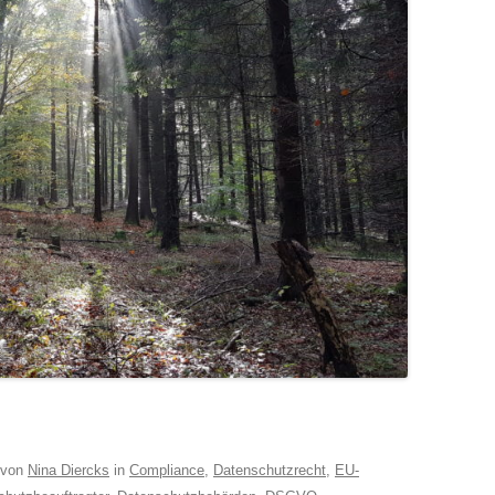
von
Nina Diercks
in
Compliance
,
Datenschutzrecht
,
EU-