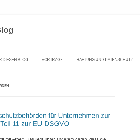
Blog
Zum
Inhalt
R DIESEN BLOG
VORTRÄGE
HAFTUNG UND DATENSCHUTZ
springen
RDEN
schutzbehörden für Unternehmen zur
Teil 11 zur EU-DSGVO
voll mit Arbeit. Das liegt unter anderem daran, dass die