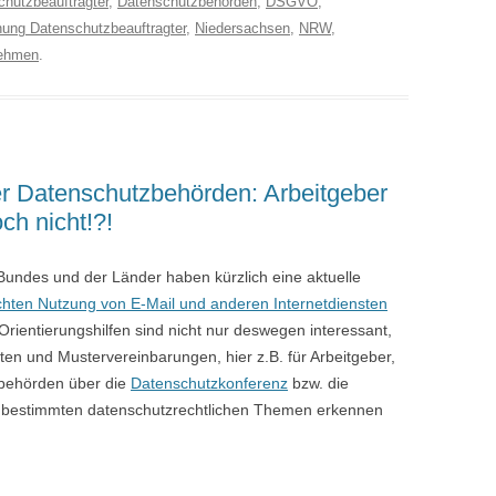
hutzbeauftragter
,
Datenschutzbehörden
,
DSGVO
,
ung Datenschutzbeauftragter
,
Niedersachsen
,
NRW
,
ehmen
.
er Datenschutzbehörden: Arbeitgeber
ch nicht!?!
undes und der Länder haben kürzlich eine aktuelle
echten Nutzung von E-Mail und anderen Internetdiensten
ientierungshilfen sind nicht nur deswegen interessant,
ten und Mustervereinbarungen, hier z.B. für Arbeitgeber,
zbehörden über die
Datenschutzkonferenz
bzw. die
zu bestimmten datenschutzrechtlichen Themen erkennen