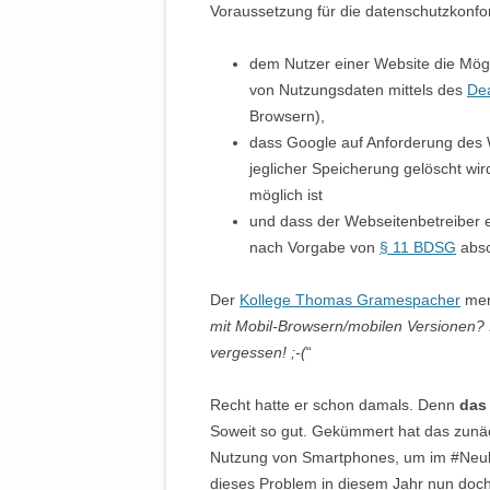
Voraussetzung für die datenschutzkonfo
dem Nutzer einer Website die Mög
von Nutzungsdaten mittels des
De
Browsern),
dass Google auf Anforderung des W
jeglicher Speicherung gelöscht wir
möglich ist
und dass der Webseitenbetreiber ei
nach Vorgabe von
§ 11 BDSG
absc
Der
Kollege Thomas Gramespacher
mer
mit Mobil-Browsern/mobilen Versionen?
vergessen! ;-(
“
Recht hatte er schon damals. Denn
das
Soweit so gut. Gekümmert hat das zunäch
Nutzung von Smartphones, um im #Neul
dieses Problem in diesem Jahr nun doc