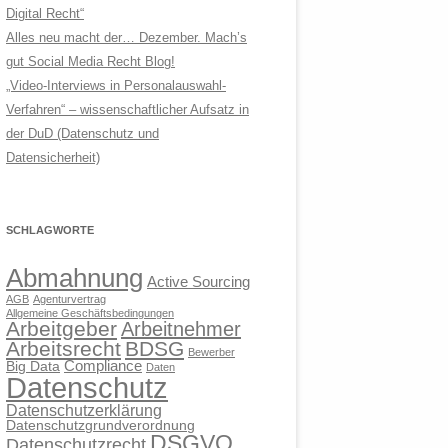
Digital Recht“
Alles neu macht der… Dezember. Mach’s
gut Social Media Recht Blog!
„Video-Interviews in Personalauswahl-
Verfahren“ – wissenschaftlicher Aufsatz in
der DuD (Datenschutz und
Datensicherheit)
SCHLAGWORTE
Abmahnung
Active Sourcing
AGB
Agenturvertrag
Allgemeine Geschäftsbedingungen
Arbeitgeber
Arbeitnehmer
Arbeitsrecht
BDSG
Bewerber
Compliance
Big Data
Daten
Datenschutz
Datenschutzerklärung
Datenschutzgrundverordnung
DSGVO
Datenschutzrecht