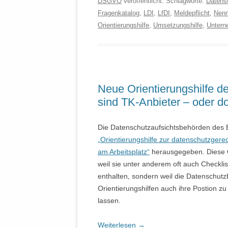
DSGVO
veröffentlicht. Schlagworte:
Datensc
Fragenkatalog
,
LDI
,
LfDI
,
Meldepflicht
,
Nenn
Orientierungshilfe
,
Umsetzungshilfe
,
Untern
Neue Orientierungshilfe d
sind TK-Anbieter – oder do
Die Datenschutzaufsichtsbehörden des B
„Orientierungshilfe zur datenschutzger
am Arbeitsplatz“
herausgegeben. Diese Or
weil sie unter anderem oft auch Checklis
enthalten, sondern weil die Datenschut
Orientierungshilfen auch ihre Postion 
lassen.
Weiterlesen
→