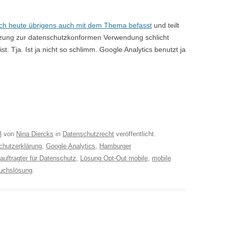
ich heute übrigens auch mit dem Thema befasst
und teilt
zung zur datenschutzkonformen Verwendung schlicht
st. Tja. Ist ja nicht so schlimm. Google Analytics benutzt ja
3
von
Nina Diercks
in
Datenschutzrecht
veröffentlicht.
chutzerklärung
,
Google Analytics
,
Hamburger
uftragter für Datenschutz
,
Lösung Opt-Out mobile
,
mobile
uchslösung
.