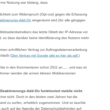
rme Nutzung war bislang, dass
lichkeit zum Widerspruch (Opt-out) gegen die Erfassung
aktivierungs-Add-On
eingeräumt wird (für alle gängigen
ebseitenbetreibers das letzte Oktett der IP-Adresse vor
d, so dass darüber keine Identifizierung des Nutzers mehr
nen schriftlichen Vertrag zur Auftragsdatenverarbeitung
hließt (
Den Vertrag mit Google gibt es hier als pdf.
)
kte in den Kommentaren schon 2011 an „
… und was ist
 Immer werden die armen kleinen Mobilversionen
 Deaktivierungs-Add-On funktioniert mobile nicht
.
st nicht. Doch in den letzten zwei Jahren hat die
and zu surfen, erheblich zugenommen. Und so tauchte
h auch auf der Agenda der Datenschutzbehörden auf.