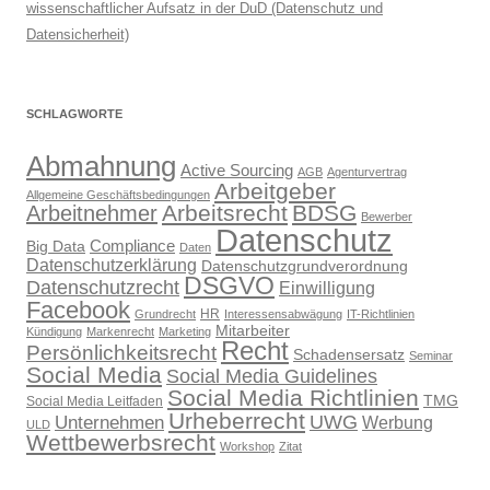
wissenschaftlicher Aufsatz in der DuD (Datenschutz und
Datensicherheit)
SCHLAGWORTE
Abmahnung
Active Sourcing
AGB
Agenturvertrag
Arbeitgeber
Allgemeine Geschäftsbedingungen
Arbeitsrecht
BDSG
Arbeitnehmer
Bewerber
Datenschutz
Compliance
Big Data
Daten
Datenschutzerklärung
Datenschutzgrundverordnung
DSGVO
Datenschutzrecht
Einwilligung
Facebook
HR
Grundrecht
Interessensabwägung
IT-Richtlinien
Mitarbeiter
Kündigung
Markenrecht
Marketing
Recht
Persönlichkeitsrecht
Schadensersatz
Seminar
Social Media
Social Media Guidelines
Social Media Richtlinien
TMG
Social Media Leitfaden
Urheberrecht
UWG
Unternehmen
Werbung
ULD
Wettbewerbsrecht
Workshop
Zitat