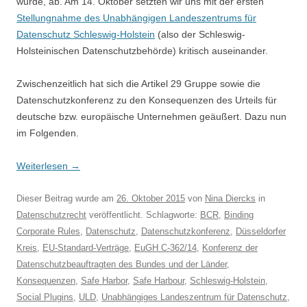
wurde, ab. Am 14. Oktober setzten wir uns mit der ersten
Stellungnahme des Unabhängigen Landeszentrums für
Datenschutz Schleswig-Holstein
(also der Schleswig-
Holsteinischen Datenschutzbehörde) kritisch auseinander.
Zwischenzeitlich hat sich die Artikel 29 Gruppe sowie die
Datenschutzkonferenz zu den Konsequenzen des Urteils für
deutsche bzw. europäische Unternehmen geäußert. Dazu nun
im Folgenden.
Weiterlesen
→
Dieser Beitrag wurde am
26. Oktober 2015
von
Nina Diercks
in
Datenschutzrecht
veröffentlicht. Schlagworte:
BCR
,
Binding
Corporate Rules
,
Datenschutz
,
Datenschutzkonferenz
,
Düsseldorfer
Kreis
,
EU-Standard-Verträge
,
EuGH C-362/14
,
Konferenz der
Datenschutzbeauftragten des Bundes und der Länder
,
Konsequenzen
,
Safe Harbor
,
Safe Harbour
,
Schleswig-Holstein
,
Social Plugins
,
ULD
,
Unabhängiges Landeszentrum für Datenschutz
,