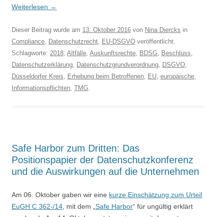
Weiterlesen
→
Dieser Beitrag wurde am
13. Oktober 2016
von
Nina Diercks
in
Compliance
,
Datenschutzrecht
,
EU-DSGVO
veröffentlicht.
Schlagworte:
2018
,
Altfälle
,
Auskunftsrechte
,
BDSG
,
Beschluss
,
Datenschutzerklärung
,
Datenschutzgrundverordnung
,
DSGVO
,
Düsseldorfer Kreis
,
Erhebung beim Betroffenen
,
EU
,
europäische
,
Informationspflichten
,
TMG
.
Safe Harbor zum Dritten: Das
Positionspapier der Datenschutzkonferenz
und die Auswirkungen auf die Unternehmen
Am 06. Oktober gaben wir eine
kurze Einschätzung zum Urteil
EuGH C 362-/14
, mit dem „
Safe Harbor
“ für ungültig erklärt