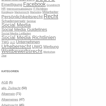
Facebook
Einwilligung
Grundrecht
HR
Interessensabwägung
IT-Richtlinien
Mitarbeiter
Kündigung
Markenrecht
Marketing
Recht
Persönlichkeitsrecht
Schadensersatz
Seminar
Social Media
Social Media Guidelines
Social Media Leitfaden
Social Media Richtlinien
Unternehmen
TMG
ULD
Urheberrecht
UWG
Werbung
Wettbewerbsrecht
Workshop
Zitat
KATEGORIEN
AGB
(5)
allg. Zivilrecht
(50)
Allgemein
(71)
Allgemeines
(47)
Arbeitsrecht
(45)