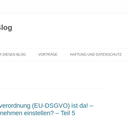
Blog
Zum
Inhalt
R DIESEN BLOG
VORTRÄGE
HAFTUNG UND DATENSCHUTZ
springen
verordnung (EU-DSGVO) ist da! –
ehmen einstellen? – Teil 5