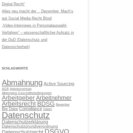
Digital Recht“
Alles neu macht der… Dezember. Mach’s
gut Social Media Recht Blog!
„Video-Interviews in Personalauswahl-
Verfahren“ – wissenschaftlicher Aufsatz in
der DuD (Datenschutz und
Datensicherheit)
SCHLAGWORTE
Abmahnung
Active Sourcing
AGB
Agenturvertrag
Allgemeine Geschäftsbedingungen
Arbeitgeber
Arbeitnehmer
Arbeitsrecht
BDSG
Bewerber
Compliance
Big Data
Daten
Datenschutz
Datenschutzerklärung
Datenschutzgrundverordnung
DSGVO
Datenschutzrecht