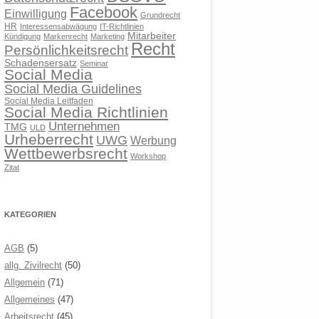
Facebook
Einwilligung
Grundrecht
HR
Interessensabwägung
IT-Richtlinien
Mitarbeiter
Kündigung
Markenrecht
Marketing
Recht
Persönlichkeitsrecht
Schadensersatz
Seminar
Social Media
Social Media Guidelines
Social Media Leitfaden
Social Media Richtlinien
Unternehmen
TMG
ULD
Urheberrecht
UWG
Werbung
Wettbewerbsrecht
Workshop
Zitat
KATEGORIEN
AGB
(5)
allg. Zivilrecht
(50)
Allgemein
(71)
Allgemeines
(47)
Arbeitsrecht
(45)