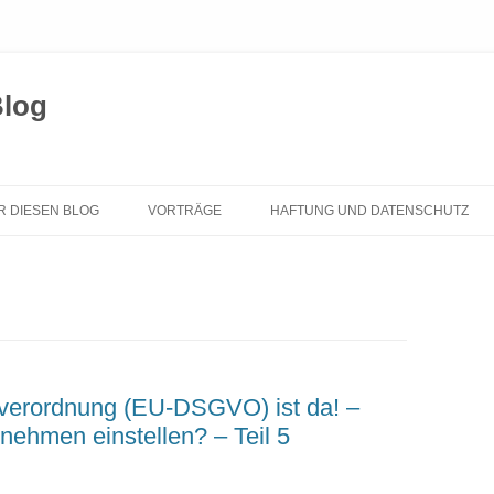
Blog
Zum
Inhalt
R DIESEN BLOG
VORTRÄGE
HAFTUNG UND DATENSCHUTZ
springen
verordnung (EU-DSGVO) ist da! –
ehmen einstellen? – Teil 5