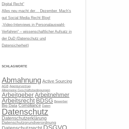
Digital Recht“
Alles neu macht der… Dezember. Mach’s
gut Social Media Recht Blog!
„Video-Interviews in Personalauswahl-
Verfahren“ – wissenschaftlicher Aufsatz in
der DuD (Datenschutz und
Datensicherheit)
SCHLAGWORTE
Abmahnung
Active Sourcing
AGB
Agenturvertrag
Allgemeine Geschäftsbedingungen
Arbeitgeber
Arbeitnehmer
Arbeitsrecht
BDSG
Bewerber
Compliance
Big Data
Daten
Datenschutz
Datenschutzerklärung
Datenschutzgrundverordnung
DSGVO
Datenschutzrecht