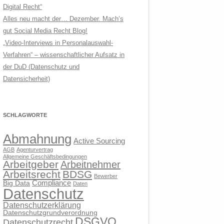
Digital Recht“
Alles neu macht der… Dezember. Mach’s
gut Social Media Recht Blog!
„Video-Interviews in Personalauswahl-
Verfahren“ – wissenschaftlicher Aufsatz in
der DuD (Datenschutz und
Datensicherheit)
SCHLAGWORTE
Abmahnung
Active Sourcing
AGB
Agenturvertrag
Allgemeine Geschäftsbedingungen
Arbeitgeber
Arbeitnehmer
Arbeitsrecht
BDSG
Bewerber
Compliance
Big Data
Daten
Datenschutz
Datenschutzerklärung
Datenschutzgrundverordnung
DSGVO
Datenschutzrecht