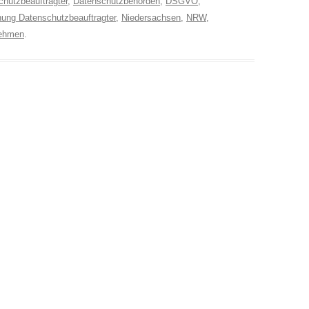
hutzbeauftragter
,
Datenschutzbehörden
,
DSGVO
,
ung Datenschutzbeauftragter
,
Niedersachsen
,
NRW
,
ehmen
.