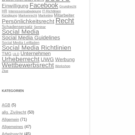
Facebook
Einwilligung
Grundrecht
HR
Interessensabwägung
IT-Richtlinien
Mitarbeiter
Kündigung
Markenrecht
Marketing
Recht
Persönlichkeitsrecht
Schadensersatz
Seminar
Social Media
Social Media Guidelines
Social Media Leitfaden
Social Media Richtlinien
Unternehmen
TMG
ULD
Urheberrecht
UWG
Werbung
Wettbewerbsrecht
Workshop
Zitat
KATEGORIEN
AGB
(5)
allg. Zivilrecht
(50)
Allgemein
(71)
Allgemeines
(47)
Arbeitsrecht
(45)