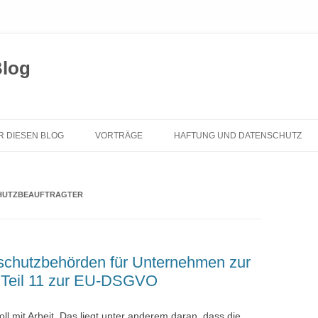
Blog
Zum
Inhalt
R DIESEN BLOG
VORTRÄGE
HAFTUNG UND DATENSCHUTZ
springen
HUTZBEAUFTRAGTER
schutzbehörden für Unternehmen zur
Teil 11 zur EU-DSGVO
voll mit Arbeit. Das liegt unter anderem daran, dass die