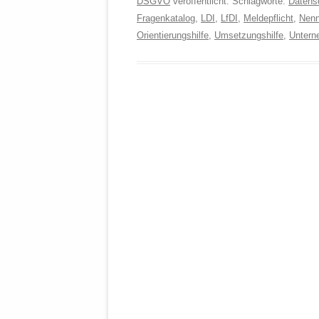
DSGVO
veröffentlicht. Schlagworte:
Datensc
Fragenkatalog
,
LDI
,
LfDI
,
Meldepflicht
,
Nenn
Orientierungshilfe
,
Umsetzungshilfe
,
Untern