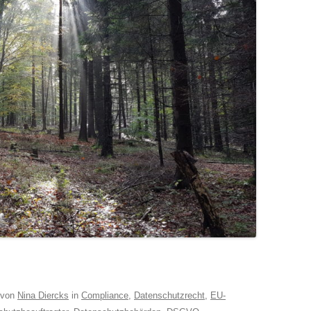
von
Nina Diercks
in
Compliance
,
Datenschutzrecht
,
EU-