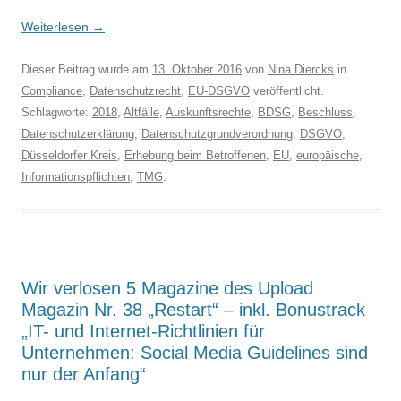
Weiterlesen
→
Dieser Beitrag wurde am
13. Oktober 2016
von
Nina Diercks
in
Compliance
,
Datenschutzrecht
,
EU-DSGVO
veröffentlicht.
Schlagworte:
2018
,
Altfälle
,
Auskunftsrechte
,
BDSG
,
Beschluss
,
Datenschutzerklärung
,
Datenschutzgrundverordnung
,
DSGVO
,
Düsseldorfer Kreis
,
Erhebung beim Betroffenen
,
EU
,
europäische
,
Informationspflichten
,
TMG
.
Wir verlosen 5 Magazine des Upload
Magazin Nr. 38 „Restart“ – inkl. Bonustrack
„IT- und Internet-Richtlinien für
Unternehmen: Social Media Guidelines sind
nur der Anfang“