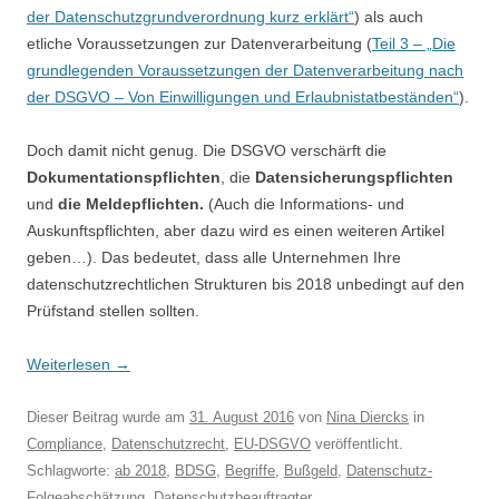
der Datenschutzgrundverordnung kurz erklärt“
) als auch
etliche Voraussetzungen zur Datenverarbeitung (
Teil 3 – „Die
grundlegenden Voraussetzungen der Datenverarbeitung nach
der DSGVO – Von Einwilligungen und Erlaubnistatbeständen“
).
Doch damit nicht genug. Die DSGVO verschärft die
Dokumentationspflichten
, die
Datensicherungspflichten
und
die Meldepflichten.
(Auch die Informations- und
Auskunftspflichten, aber dazu wird es einen weiteren Artikel
geben…). Das bedeutet, dass alle Unternehmen Ihre
datenschutzrechtlichen Strukturen bis 2018 unbedingt auf den
Prüfstand stellen sollten.
Weiterlesen
→
Dieser Beitrag wurde am
31. August 2016
von
Nina Diercks
in
Compliance
,
Datenschutzrecht
,
EU-DSGVO
veröffentlicht.
Schlagworte:
ab 2018
,
BDSG
,
Begriffe
,
Bußgeld
,
Datenschutz-
Folgeabschätzung
,
Datenschutzbeauftragter
,