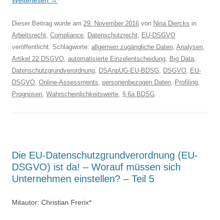
Weiterlesen
→
Dieser Beitrag wurde am
29. November 2016
von
Nina Diercks
in
Arbeitsrecht
,
Compliance
,
Datenschutzrecht
,
EU-DSGVO
veröffentlicht. Schlagworte:
allgemein zugängliche Daten
,
Analysen
,
Artikel 22 DSGVO
,
automatisierte Einzelentscheidung
,
Big Data
,
Datenschutzgrundverordnung
,
DSAnpUG-EU-BDSG
,
DSGVO
,
EU-
DSGVO
,
Online-Assessments
,
personenbezogen Daten
,
Profiling
,
Prognosen
,
Wahrscheinlichkeitswerte
,
§ 6a BDSG
.
Die EU-Datenschutzgrundverordnung (EU-
DSGVO) ist da! – Worauf müssen sich
Unternehmen einstellen? – Teil 5
Mitautor: Christian Frerix*