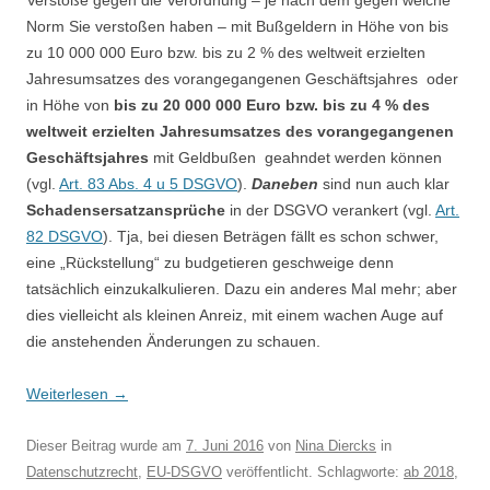
Verstöße gegen die Verordnung – je nach dem gegen welche
Norm Sie verstoßen haben – mit Bußgeldern in Höhe von bis
zu 10 000 000 Euro bzw. bis zu 2 % des weltweit erzielten
Jahresumsatzes des vorangegangenen Geschäftsjahres oder
in Höhe von
bis zu 20 000 000 Euro bzw. bis zu 4 % des
weltweit erzielten Jahresumsatzes des vorangegangenen
Geschäftsjahres
mit Geldbußen geahndet werden können
(vgl.
Art. 83 Abs. 4 u 5 DSGVO
).
Daneben
sind nun auch klar
Schadensersatzansprüche
in der DSGVO verankert (vgl.
Art.
82 DSGVO
). Tja, bei diesen Beträgen fällt es schon schwer,
eine „Rückstellung“ zu budgetieren geschweige denn
tatsächlich einzukalkulieren. Dazu ein anderes Mal mehr; aber
dies vielleicht als kleinen Anreiz, mit einem wachen Auge auf
die anstehenden Änderungen zu schauen.
Weiterlesen
→
Dieser Beitrag wurde am
7. Juni 2016
von
Nina Diercks
in
Datenschutzrecht
,
EU-DSGVO
veröffentlicht. Schlagworte:
ab 2018
,