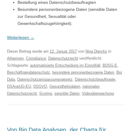
Bestellung eines Datenschutzbeauftragten
Besondere personenbezogene Daten (sensible Daten
zur Gesundheit, Sexualität oder
Gewerkschaftszugehörigkeit).
Weiterlesen
→
Dieser Beitrag wurde am
12. Januar 2017
von
Nina Diercks
in
Allgemein
,
Compliance
,
Datenschutzrecht
veröffentlicht.
Schlagworte:
automatisierte Entscheidung im Einzelfall
,
BDSG-E
,
Beschäftigendatenschutz
,
besondere personenbezogene Daten
,
Big
Data
,
Datenschutzanspassungsgesetz
,
Datenschutzbeauftragte
,
DSAnpUG-EU
,
DSGVO
,
Gesundheitsdaten
,
nationales
Datenschutzrecht
,
Scoring
,
sensible Daten
,
Videoüberwachung
.
Von Big Data Analysen, der Charta für