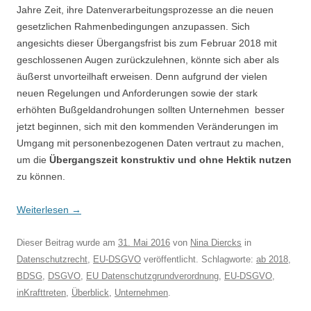
Jahre Zeit, ihre Datenverarbeitungsprozesse an die neuen
gesetzlichen Rahmenbedingungen anzupassen. Sich
angesichts dieser Übergangsfrist bis zum Februar 2018 mit
geschlossenen Augen zurückzulehnen, könnte sich aber als
äußerst unvorteilhaft erweisen. Denn aufgrund der vielen
neuen Regelungen und Anforderungen sowie der stark
erhöhten Bußgeldandrohungen sollten Unternehmen besser
jetzt beginnen, sich mit den kommenden Veränderungen
im
Umgang mit personenbezogenen Daten vertraut zu machen,
um die
Übergangszeit konstruktiv und ohne Hektik nutzen
zu können.
Weiterlesen
→
Dieser Beitrag wurde am
31. Mai 2016
von
Nina Diercks
in
Datenschutzrecht
,
EU-DSGVO
veröffentlicht. Schlagworte:
ab 2018
,
BDSG
,
DSGVO
,
EU Datenschutzgrundverordnung
,
EU-DSGVO
,
inKrafttreten
,
Überblick
,
Unternehmen
.