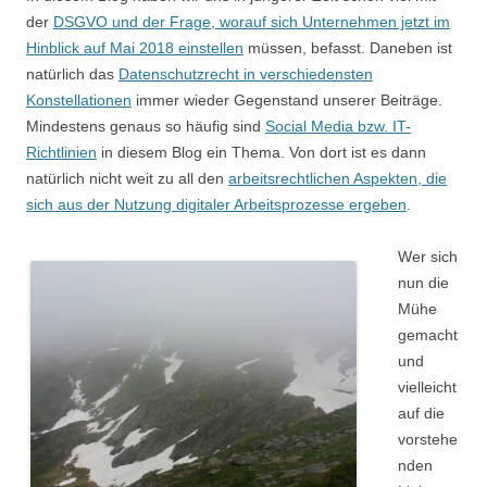
der
DSGVO und der Frage, worauf sich Unternehmen jetzt im
Hinblick auf Mai 2018 einstellen
müssen, befasst. Daneben ist
natürlich das
Datenschutzrecht in verschiedensten
Konstellationen
immer wieder Gegenstand unserer Beiträge.
Mindestens genaus so häufig sind
Social Media bzw. IT-
Richtlinien
in diesem Blog ein Thema. Von dort ist es dann
natürlich nicht weit zu all den
arbeitsrechtlichen Aspekten, die
sich aus der Nutzung digitaler Arbeitsprozesse ergeben
.
Wer sich
nun die
Mühe
gemacht
und
vielleicht
auf die
vorstehe
nden