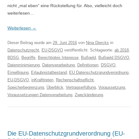
nicht „mal eben“ eine Rückstellung für. Also, vielleicht doch
weiterlesen…
Weiterlesen
→
Dieser Beitrag wurde am
29. Juni 2016
von
Nina Diercks
in
Datenschutzrecht
,
EU-DSGVO
veröffentlicht. Schlagworte:
ab 2018
,
BDSG
,
Begriffe
,
Berechtigtes Interesse
,
Bußgeld
,
Bußgeld DSGVO
,
Datenminimierung
,
Datenverarbeitung
,
Definitionen
,
DSGVO
,
Einwilligung
,
Erlaubnistatbestand
,
EU Datenschutzgrundverordnung
,
EU-DSGVO
,
inKrafttreten
,
Rechenschaftspflicht
,
Speicherbegrenzung
,
Überblick
,
Vertragserfüllung
,
Voraussetzung
,
Voraussetzungen Datenverarbeitung
,
Zweckänderung
.
Die EU-Datenschutzgrundverordnung (EU-