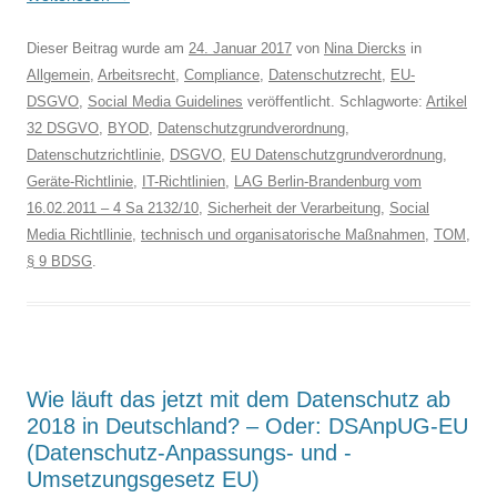
Dieser Beitrag wurde am
24. Januar 2017
von
Nina Diercks
in
Allgemein
,
Arbeitsrecht
,
Compliance
,
Datenschutzrecht
,
EU-
DSGVO
,
Social Media Guidelines
veröffentlicht. Schlagworte:
Artikel
32 DSGVO
,
BYOD
,
Datenschutzgrundverordnung
,
Datenschutzrichtlinie
,
DSGVO
,
EU Datenschutzgrundverordnung
,
Geräte-Richtlinie
,
IT-Richtlinien
,
LAG Berlin-Brandenburg vom
16.02.2011 – 4 Sa 2132/10
,
Sicherheit der Verarbeitung
,
Social
Media Richtllinie
,
technisch und organisatorische Maßnahmen
,
TOM
,
§ 9 BDSG
.
Wie läuft das jetzt mit dem Datenschutz ab
2018 in Deutschland? – Oder: DSAnpUG-EU
(Datenschutz-Anpassungs- und -
Umsetzungsgesetz EU)