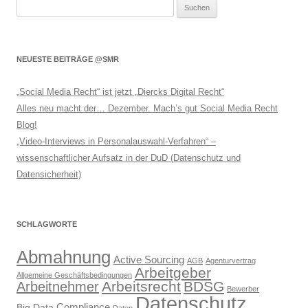
Suchen
nach:
NEUESTE BEITRÄGE @SMR
„Social Media Recht“ ist jetzt „Diercks Digital Recht“
Alles neu macht der… Dezember. Mach’s gut Social Media Recht
Blog!
„Video-Interviews in Personalauswahl-Verfahren“ –
wissenschaftlicher Aufsatz in der DuD (Datenschutz und
Datensicherheit)
SCHLAGWORTE
Abmahnung
Active Sourcing
AGB
Agenturvertrag
Arbeitgeber
Allgemeine Geschäftsbedingungen
Arbeitsrecht
BDSG
Arbeitnehmer
Bewerber
Datenschutz
Compliance
Big Data