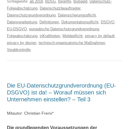
Schlagworte:
ab 2018
,
BDSG
,
Begriffe
,
Bußgeld
,
Datenschutz-
Folgeabschätzung
,
Datenschutzbeauftragter
,
Datenschutzgrundverordnung
,
Datensicherungspflicht
,
Datenverarbeitung
,
Definitionen
,
Dokumentationspflicht
,
DSGVO
,
EU-DSGVO
,
europäische Datenschutzgrundverordnung
,
Folgeabschätzung
,
inKrafttreten
,
Meldepflicht
,
privacy by default
,
privacy by design
,
technisch-organisatorische Maßnahmen
,
Vorabkontrolle
.
Die EU-Datenschutzgrundverordnung (EU-
DSGVO) ist da! – Worauf müssen sich
Unternehmen einstellen? – Teil 3
Mitautor: Christian Frerix*
Die grundlegenden Voraussetzungen der