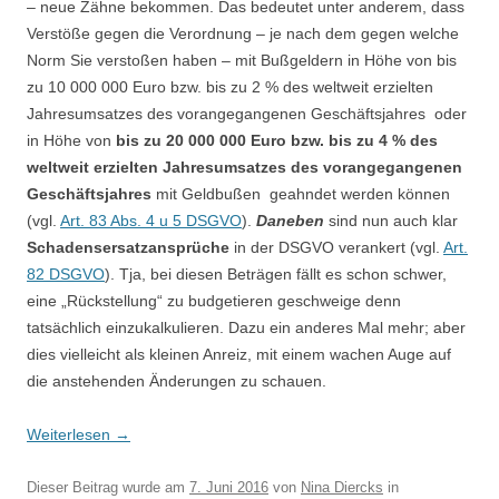
– neue Zähne bekommen. Das bedeutet unter anderem, dass
Verstöße gegen die Verordnung – je nach dem gegen welche
Norm Sie verstoßen haben – mit Bußgeldern in Höhe von bis
zu 10 000 000 Euro bzw. bis zu 2 % des weltweit erzielten
Jahresumsatzes des vorangegangenen Geschäftsjahres oder
in Höhe von
bis zu 20 000 000 Euro bzw. bis zu 4 % des
weltweit erzielten Jahresumsatzes des vorangegangenen
Geschäftsjahres
mit Geldbußen geahndet werden können
(vgl.
Art. 83 Abs. 4 u 5 DSGVO
).
Daneben
sind nun auch klar
Schadensersatzansprüche
in der DSGVO verankert (vgl.
Art.
82 DSGVO
). Tja, bei diesen Beträgen fällt es schon schwer,
eine „Rückstellung“ zu budgetieren geschweige denn
tatsächlich einzukalkulieren. Dazu ein anderes Mal mehr; aber
dies vielleicht als kleinen Anreiz, mit einem wachen Auge auf
die anstehenden Änderungen zu schauen.
Weiterlesen
→
Dieser Beitrag wurde am
7. Juni 2016
von
Nina Diercks
in