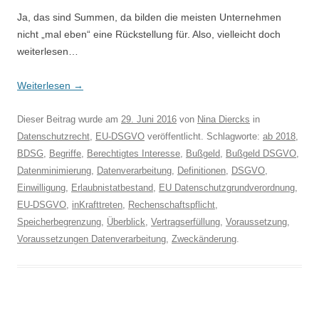
Ja, das sind Summen, da bilden die meisten Unternehmen
nicht „mal eben“ eine Rückstellung für. Also, vielleicht doch
weiterlesen…
Weiterlesen
→
Dieser Beitrag wurde am
29. Juni 2016
von
Nina Diercks
in
Datenschutzrecht
,
EU-DSGVO
veröffentlicht. Schlagworte:
ab 2018
,
BDSG
,
Begriffe
,
Berechtigtes Interesse
,
Bußgeld
,
Bußgeld DSGVO
,
Datenminimierung
,
Datenverarbeitung
,
Definitionen
,
DSGVO
,
Einwilligung
,
Erlaubnistatbestand
,
EU Datenschutzgrundverordnung
,
EU-DSGVO
,
inKrafttreten
,
Rechenschaftspflicht
,
Speicherbegrenzung
,
Überblick
,
Vertragserfüllung
,
Voraussetzung
,
Voraussetzungen Datenverarbeitung
,
Zweckänderung
.