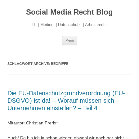
Social Media Recht Blog
IT- | Medien- | Datenschutz- | Arbeitsrecht
Zum
Menü
Inhalt
springen
SCHLAGWORT-ARCHIVE:
BEGRIFFE
Die EU-Datenschutzgrundverordnung (EU-
DSGVO) ist da! – Worauf müssen sich
Unternehmen einstellen? – Teil 4
Mitautor: Christian Frerix*
Huch! Da bin ich ja schon wieder, obwohl wir noch gar nicht