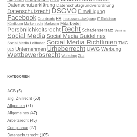
Daten
Datenschutzerklärung
Datenschutzgrundverordnung
DSGVO
Datenschutzrecht
Einwilligung
Facebook
HR
Grundrecht
Interessensabwägung
IT-Richtlinien
Mitarbeiter
Kündigung
Markenrecht
Marketing
Recht
Persönlichkeitsrecht
Schadensersatz
Seminar
Social Media
Social Media Guidelines
Social Media Richtlinien
TMG
Social Media Leitfaden
Urheberrecht
UWG
Unternehmen
Werbung
ULD
Wettbewerbsrecht
Workshop
Zitat
KATEGORIEN
AGB
(5)
allg. Zivilrecht
(50)
Allgemein
(71)
Allgemeines
(47)
Arbeitsrecht
(45)
Compliance
(27)
Datenschutzrecht
(105)