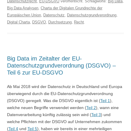
Datenschutzrecht
,
EU-DSGVO
veröffentlicht. Schlagworte:
Big Data
,
Big Data Analysen
,
Charta der Digitalen Grundrechte der
Europäischen Union
,
Datenschutz
,
Datenschutzgrundverordnung
,
Digital Charta
,
DSGVO
,
Durchsetzung
,
Recht
.
Big Data im Zeitalter der EU-
Datenschutzgrundverordnung (DSGVO) –
Teil 6 zur EU-DSGVO
Ab Mai 2018 wird der Datenschutz in Deutschland und Europa
überwiegend durch die EU-Datenschutzgrundverordnung
(DSGVO) geregelt. Was die DSGVO eigentlich ist (
Teil 1
),
welche neuen Begriffe verwendet werden (
Teil 2
), wann eine
Datenverarbeitung künftig zulässig sein wird (
Teil 3
) und
welche Pflichten mit der DSGVO auf Unternehmen zukommen
(
Teil 4
und
Teil 5
), haben wir bereits in einer mehrteiligen