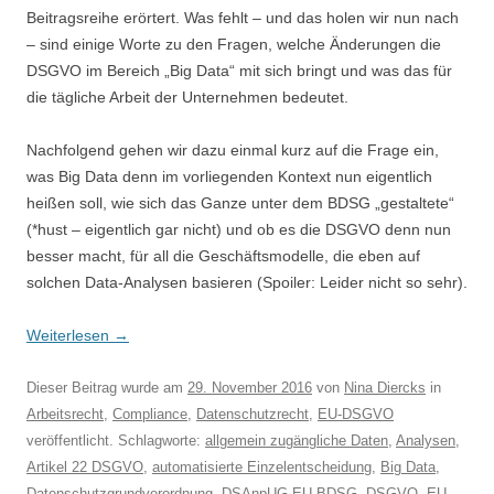
Beitragsreihe erörtert. Was fehlt – und das holen wir nun nach
– sind einige Worte zu den Fragen, welche Änderungen die
DSGVO im Bereich „Big Data“ mit sich bringt und was das für
die tägliche Arbeit der Unternehmen bedeutet.
Nachfolgend gehen wir dazu einmal kurz auf die Frage ein,
was Big Data denn im vorliegenden Kontext nun eigentlich
heißen soll, wie sich das Ganze unter dem BDSG „gestaltete“
(*hust – eigentlich gar nicht) und ob es die DSGVO denn nun
besser macht, für all die Geschäftsmodelle, die eben auf
solchen Data-Analysen basieren (Spoiler: Leider nicht so sehr).
Weiterlesen
→
Dieser Beitrag wurde am
29. November 2016
von
Nina Diercks
in
Arbeitsrecht
,
Compliance
,
Datenschutzrecht
,
EU-DSGVO
veröffentlicht. Schlagworte:
allgemein zugängliche Daten
,
Analysen
,
Artikel 22 DSGVO
,
automatisierte Einzelentscheidung
,
Big Data
,
Datenschutzgrundverordnung
,
DSAnpUG-EU-BDSG
,
DSGVO
,
EU-