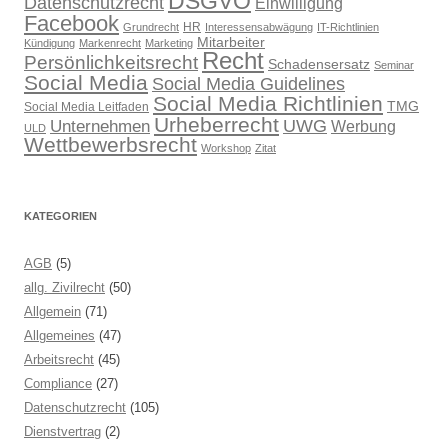
DSGVO
Datenschutzrecht
Einwilligung
Facebook
HR
Grundrecht
Interessensabwägung
IT-Richtlinien
Mitarbeiter
Kündigung
Markenrecht
Marketing
Recht
Persönlichkeitsrecht
Schadensersatz
Seminar
Social Media
Social Media Guidelines
Social Media Richtlinien
TMG
Social Media Leitfaden
Urheberrecht
UWG
Unternehmen
Werbung
ULD
Wettbewerbsrecht
Workshop
Zitat
KATEGORIEN
AGB
(5)
allg. Zivilrecht
(50)
Allgemein
(71)
Allgemeines
(47)
Arbeitsrecht
(45)
Compliance
(27)
Datenschutzrecht
(105)
Dienstvertrag
(2)