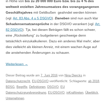
in Höhe von
bis zu 20 000 000 Euro bzw. bis zu 4 % des
weltweit erzielten Jahresumsatzes des vorangegangenen
Geschäftsjahres
mit Geldbußen geahndet werden können
(vgl.
Art. 83 Abs. 4 u 5 DSGVO
).
Daneben
sind nun auch klar
Schadensersatzansprüche
in der DSGVO verankert (vgl.
Art.
82 DSGVO
). Tja, bei diesen Beträgen fällt es schon schwer,
eine „Rückstellung“ zu budgetieren geschweige denn
tatsächlich einzukalkulieren. Dazu ein anderes Mal mehr; aber
dies vielleicht als kleinen Anreiz, mit einem wachen Auge auf
die anstehenden Änderungen zu schauen.
Weiterlesen
→
Dieser Beitrag wurde am
7. Juni 2016
von
Nina Diercks
in
Datenschutzrecht
,
EU-DSGVO
veröffentlicht. Schlagworte:
ab 2018
,
BDSG
,
Begriffe
,
Definitionen
,
DSGVO
,
EU
Datenschutzgrundverordnung
,
EU-DSGVO
,
inKrafttreten
,
Überblick
,
Unternehmen
.