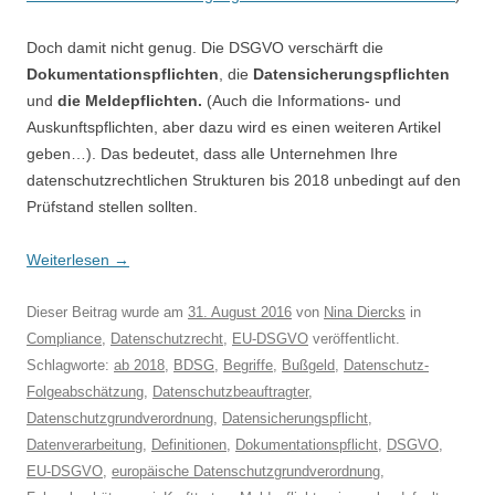
Doch damit nicht genug. Die DSGVO verschärft die
Dokumentationspflichten
, die
Datensicherungspflichten
und
die Meldepflichten.
(Auch die Informations- und
Auskunftspflichten, aber dazu wird es einen weiteren Artikel
geben…). Das bedeutet, dass alle Unternehmen Ihre
datenschutzrechtlichen Strukturen bis 2018 unbedingt auf den
Prüfstand stellen sollten.
Weiterlesen
→
Dieser Beitrag wurde am
31. August 2016
von
Nina Diercks
in
Compliance
,
Datenschutzrecht
,
EU-DSGVO
veröffentlicht.
Schlagworte:
ab 2018
,
BDSG
,
Begriffe
,
Bußgeld
,
Datenschutz-
Folgeabschätzung
,
Datenschutzbeauftragter
,
Datenschutzgrundverordnung
,
Datensicherungspflicht
,
Datenverarbeitung
,
Definitionen
,
Dokumentationspflicht
,
DSGVO
,
EU-DSGVO
,
europäische Datenschutzgrundverordnung
,