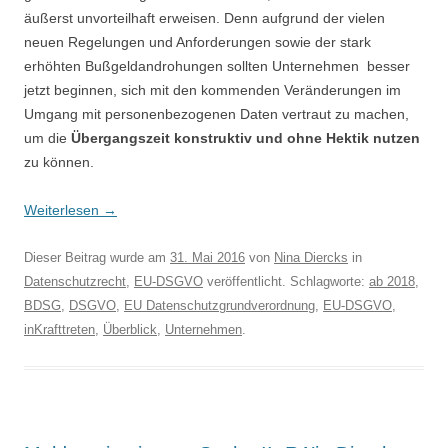
äußerst unvorteilhaft erweisen. Denn aufgrund der vielen
neuen Regelungen und Anforderungen sowie der stark
erhöhten Bußgeldandrohungen sollten Unternehmen besser
jetzt beginnen, sich mit den kommenden Veränderungen
im
Umgang mit personenbezogenen Daten vertraut zu machen,
um die
Übergangszeit konstruktiv und ohne Hektik nutzen
zu können.
Weiterlesen
→
Dieser Beitrag wurde am
31. Mai 2016
von
Nina Diercks
in
Datenschutzrecht
,
EU-DSGVO
veröffentlicht. Schlagworte:
ab 2018
,
BDSG
,
DSGVO
,
EU Datenschutzgrundverordnung
,
EU-DSGVO
,
inKrafttreten
,
Überblick
,
Unternehmen
.