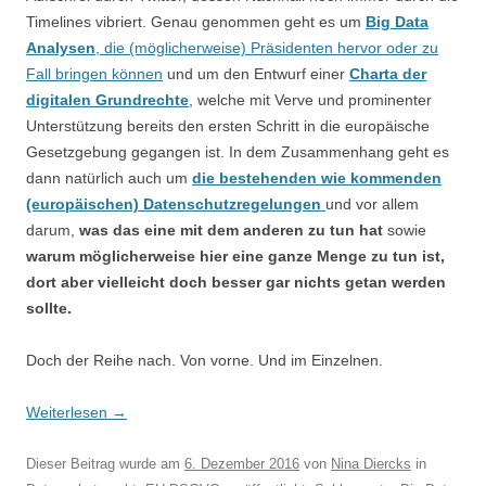
Timelines vibriert. Genau genommen geht es um
Big Data
Analysen
, die (möglicherweise) Präsidenten hervor oder zu
Fall bringen können
und um den Entwurf einer
Charta der
digitalen Grundrechte
, welche mit Verve und prominenter
Unterstützung bereits den ersten Schritt in die europäische
Gesetzgebung gegangen ist. In dem Zusammenhang geht es
dann natürlich auch um
die bestehenden wie kommenden
(europäischen) Datenschutzregelungen
und vor allem
darum,
was das eine mit dem anderen zu tun hat
sowie
warum möglicherweise hier eine ganze Menge zu tun ist,
dort aber vielleicht doch besser gar nichts getan werden
sollte.
Doch der Reihe nach. Von vorne. Und im Einzelnen.
Weiterlesen
→
Dieser Beitrag wurde am
6. Dezember 2016
von
Nina Diercks
in