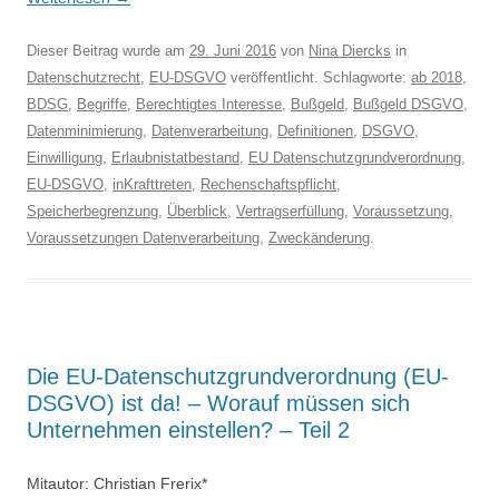
Dieser Beitrag wurde am
29. Juni 2016
von
Nina Diercks
in
Datenschutzrecht
,
EU-DSGVO
veröffentlicht. Schlagworte:
ab 2018
,
BDSG
,
Begriffe
,
Berechtigtes Interesse
,
Bußgeld
,
Bußgeld DSGVO
,
Datenminimierung
,
Datenverarbeitung
,
Definitionen
,
DSGVO
,
Einwilligung
,
Erlaubnistatbestand
,
EU Datenschutzgrundverordnung
,
EU-DSGVO
,
inKrafttreten
,
Rechenschaftspflicht
,
Speicherbegrenzung
,
Überblick
,
Vertragserfüllung
,
Voraussetzung
,
Voraussetzungen Datenverarbeitung
,
Zweckänderung
.
Die EU-Datenschutzgrundverordnung (EU-
DSGVO) ist da! – Worauf müssen sich
Unternehmen einstellen? – Teil 2
Mitautor: Christian Frerix*