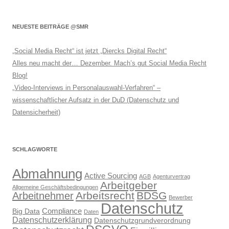
NEUESTE BEITRÄGE @SMR
„Social Media Recht“ ist jetzt „Diercks Digital Recht“
Alles neu macht der… Dezember. Mach’s gut Social Media Recht
Blog!
„Video-Interviews in Personalauswahl-Verfahren“ –
wissenschaftlicher Aufsatz in der DuD (Datenschutz und
Datensicherheit)
SCHLAGWORTE
Abmahnung
Active Sourcing
AGB
Agenturvertrag
Arbeitgeber
Allgemeine Geschäftsbedingungen
Arbeitsrecht
BDSG
Arbeitnehmer
Bewerber
Datenschutz
Compliance
Big Data
Daten
Datenschutzerklärung
Datenschutzgrundverordnung