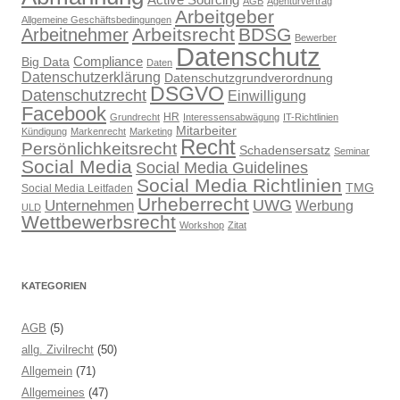
AGB
Agenturvertrag
Arbeitgeber
Allgemeine Geschäftsbedingungen
Arbeitsrecht
BDSG
Arbeitnehmer
Bewerber
Datenschutz
Compliance
Big Data
Daten
Datenschutzerklärung
Datenschutzgrundverordnung
DSGVO
Datenschutzrecht
Einwilligung
Facebook
HR
Grundrecht
Interessensabwägung
IT-Richtlinien
Mitarbeiter
Kündigung
Markenrecht
Marketing
Recht
Persönlichkeitsrecht
Schadensersatz
Seminar
Social Media
Social Media Guidelines
Social Media Richtlinien
TMG
Social Media Leitfaden
Urheberrecht
UWG
Unternehmen
Werbung
ULD
Wettbewerbsrecht
Workshop
Zitat
KATEGORIEN
AGB
(5)
allg. Zivilrecht
(50)
Allgemein
(71)
Allgemeines
(47)