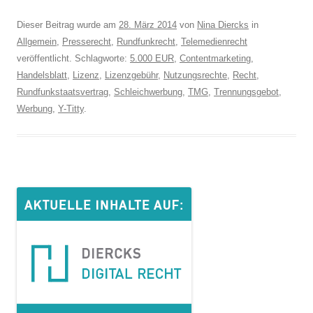
Dieser Beitrag wurde am
28. März 2014
von
Nina Diercks
in
Allgemein
,
Presserecht
,
Rundfunkrecht
,
Telemedienrecht
veröffentlicht. Schlagworte:
5.000 EUR
,
Contentmarketing
,
Handelsblatt
,
Lizenz
,
Lizenzgebühr
,
Nutzungsrechte
,
Recht
,
Rundfunkstaatsvertrag
,
Schleichwerbung
,
TMG
,
Trennungsgebot
,
Werbung
,
Y-Titty
.