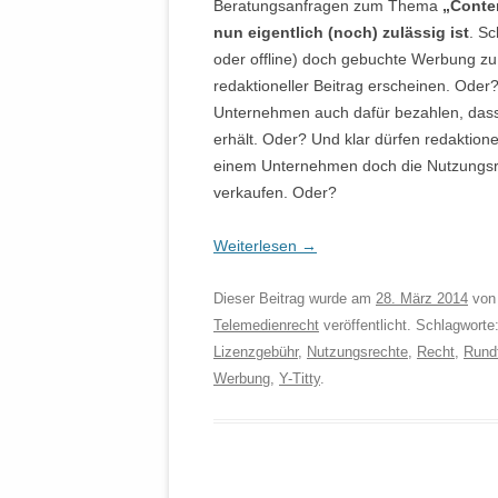
Beratungsanfragen zum Thema
„Conte
nun eigentlich (noch) zulässig ist
. Sc
oder offline) doch gebuchte Werbung z
redaktioneller Beitrag erscheinen. Ode
Unternehmen auch dafür bezahlen, dass 
erhält. Oder? Und klar dürfen redaktione
einem Unternehmen doch die Nutzungs
verkaufen. Oder?
Weiterlesen
→
Dieser Beitrag wurde am
28. März 2014
vo
Telemedienrecht
veröffentlicht. Schlagworte
Lizenzgebühr
,
Nutzungsrechte
,
Recht
,
Rund
Werbung
,
Y-Titty
.