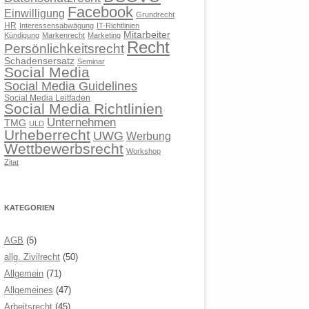
Facebook
Einwilligung
Grundrecht
HR
Interessensabwägung
IT-Richtlinien
Mitarbeiter
Kündigung
Markenrecht
Marketing
Recht
Persönlichkeitsrecht
Schadensersatz
Seminar
Social Media
Social Media Guidelines
Social Media Leitfaden
Social Media Richtlinien
Unternehmen
TMG
ULD
Urheberrecht
UWG
Werbung
Wettbewerbsrecht
Workshop
Zitat
KATEGORIEN
AGB
(5)
allg. Zivilrecht
(50)
Allgemein
(71)
Allgemeines
(47)
Arbeitsrecht
(45)