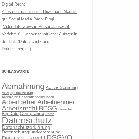
Digital Recht“
Alles neu macht der… Dezember. Mach’s
gut Social Media Recht Blog!
„Video-Interviews in Personalauswahl-
Verfahren“ – wissenschaftlicher Aufsatz in
der DuD (Datenschutz und
Datensicherheit)
SCHLAGWORTE
Abmahnung
Active Sourcing
AGB
Agenturvertrag
Allgemeine Geschäftsbedingungen
Arbeitgeber
Arbeitnehmer
Arbeitsrecht
BDSG
Bewerber
Compliance
Big Data
Daten
Datenschutz
Datenschutzerklärung
Datenschutzgrundverordnung
DSGVO
Datenschutzrecht