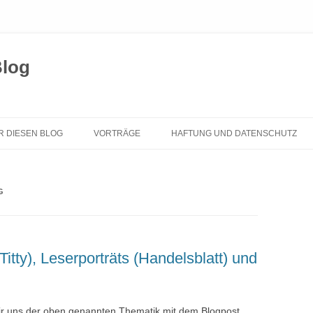
Blog
Zum
Inhalt
R DIESEN BLOG
VORTRÄGE
HAFTUNG UND DATENSCHUTZ
springen
G
itty), Leserporträts (Handelsblatt) und
ir uns der oben genannten Thematik mit dem Blogpost