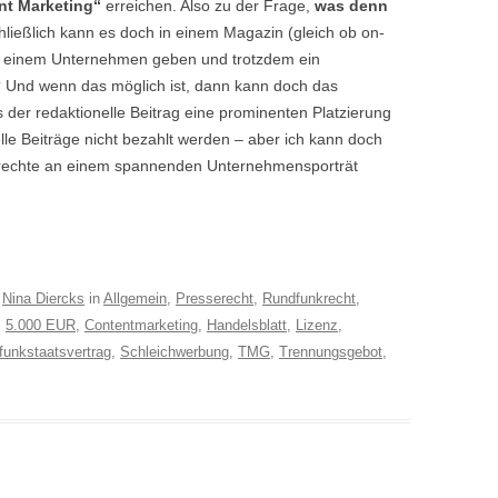
nt Marketing“
erreichen. Also zu der Frage,
was denn
hließlich kann es doch in einem Magazin (gleich ob on-
u einem Unternehmen geben und trotzdem ein
r? Und wenn das möglich ist, dann kann doch das
der redaktionelle Beitrag eine prominenten Platzierung
lle Beiträge nicht bezahlt werden – aber ich kann doch
rechte an einem spannenden Unternehmensporträt
n
Nina Diercks
in
Allgemein
,
Presserecht
,
Rundfunkrecht
,
:
5.000 EUR
,
Contentmarketing
,
Handelsblatt
,
Lizenz
,
funkstaatsvertrag
,
Schleichwerbung
,
TMG
,
Trennungsgebot
,