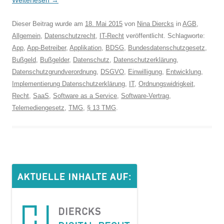
Weiterlesen
→
Dieser Beitrag wurde am
18. Mai 2015
von
Nina Diercks
in
AGB
,
Allgemein
,
Datenschutzrecht
,
IT-Recht
veröffentlicht. Schlagworte:
App
,
App-Betreiber
,
Applikation
,
BDSG
,
Bundesdatenschutzgesetz
,
Bußgeld
,
Bußgelder
,
Datenschutz
,
Datenschutzerklärung
,
Datenschutzgrundverordnung
,
DSGVO
,
Einwilligung
,
Entwicklung
,
Implementierung Datenschutzerklärung
,
IT
,
Ordnungswidrigkeit
,
Recht
,
SaaS
,
Software as a Service
,
Software-Vertrag
,
Telemediengesetz
,
TMG
,
§ 13 TMG
.