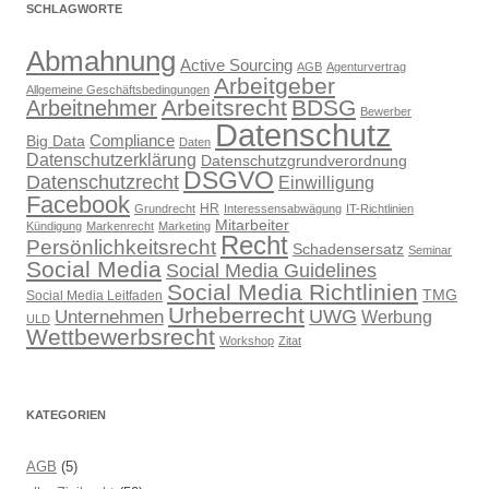
SCHLAGWORTE
Abmahnung
Active Sourcing
AGB
Agenturvertrag
Arbeitgeber
Allgemeine Geschäftsbedingungen
Arbeitsrecht
BDSG
Arbeitnehmer
Bewerber
Datenschutz
Compliance
Big Data
Daten
Datenschutzerklärung
Datenschutzgrundverordnung
DSGVO
Datenschutzrecht
Einwilligung
Facebook
HR
Grundrecht
Interessensabwägung
IT-Richtlinien
Mitarbeiter
Kündigung
Markenrecht
Marketing
Recht
Persönlichkeitsrecht
Schadensersatz
Seminar
Social Media
Social Media Guidelines
Social Media Richtlinien
TMG
Social Media Leitfaden
Urheberrecht
UWG
Unternehmen
Werbung
ULD
Wettbewerbsrecht
Workshop
Zitat
KATEGORIEN
AGB
(5)