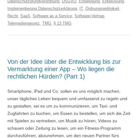
Datenschutzgrundverordnung
,
DSGVO
,
Einwilligung
,
Entwicklung
,
Implementierung Datenschutzerklärung
,
IT
,
Ordnungswidrigkeit
,
Recht
,
SaaS
,
Software as a Service
,
Software-Vertrag
,
Telemediengesetz
,
TMG
,
§ 13 TMG
.
Von der Idee über die Entwicklung bis zur
Vermarktung einer App – Wo liegen die
rechtlichen Hürden? (Part 1)
Smartphone, iPad und Co. sollen es uns möglich machen,
unser tägliches Leben bequem und umfassend zu regeln und
zu gestalten, sei es um zu kommunizieren, um Taxi- und
Zugfahrten zu buchen, um Essen zu bestellen, um sich die Zeit
mit Spielen zu vertreiben, um Musik zu hören, Videos zu
schauen oder Zeitung zu lesen, um ein Fitness-Programm
durchzuführen, abzunehmen, um den neuen Partner fürs