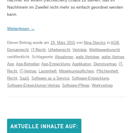
nachher vor einem (rechtlichen) Chaos zu stehen, das im
Nachhinein im Zweifel nicht mehr so einfach geordnet werden
kann.
Weiterlesen
→
Dieser Beitrag wurde am
19. März 2015
von
Nina Diercks
in
AGB
,
Domainrecht
,
IT-Recht
,
Urheberrecht
,
Verträge
,
Wettbewerbsrecht
veröffentlicht. Schlagworte:
Abnahmen
,
agile Verträge
,
agiler Vertrag
,
App
,
App-Betreiber
,
App-Entwicklung
,
Applikation
,
Dienstvertrag
,
IT-
Recht
,
IT-Vertrag
,
Lastenheft
,
Mitwirkungspflichten
,
Pflichtenheft
,
Recht
,
SaaS
,
Software as a Service
,
Software-Entwicklung
,
Software-Entwicklungs-Vertrag
,
Software-Pflege
,
Werkvertrag
.