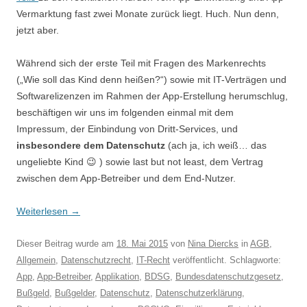
Vermarktung fast zwei Monate zurück liegt. Huch. Nun denn,
jetzt aber.
Während sich der erste Teil mit Fragen des Markenrechts
(„Wie soll das Kind denn heißen?“) sowie mit IT-Verträgen und
Softwarelizenzen im Rahmen der App-Erstellung herumschlug,
beschäftigen wir uns im folgenden einmal mit dem
Impressum, der Einbindung von Dritt-Services, und
insbesondere dem Datenschutz
(ach ja, ich weiß… das
ungeliebte Kind 😉 ) sowie last but not least, dem Vertrag
zwischen dem App-Betreiber und dem End-Nutzer.
Weiterlesen
→
Dieser Beitrag wurde am
18. Mai 2015
von
Nina Diercks
in
AGB
,
Allgemein
,
Datenschutzrecht
,
IT-Recht
veröffentlicht. Schlagworte:
App
,
App-Betreiber
,
Applikation
,
BDSG
,
Bundesdatenschutzgesetz
,
Bußgeld
,
Bußgelder
,
Datenschutz
,
Datenschutzerklärung
,