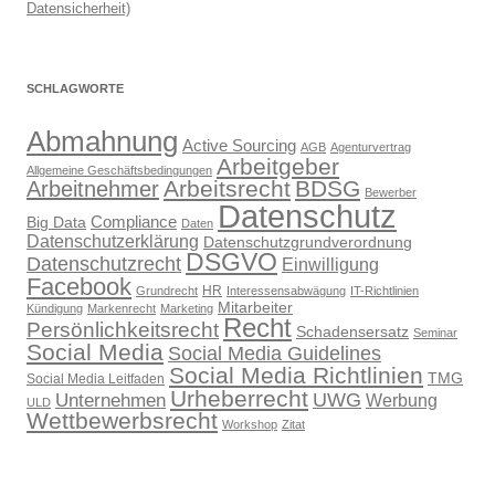
Datensicherheit)
SCHLAGWORTE
Abmahnung
Active Sourcing
AGB
Agenturvertrag
Arbeitgeber
Allgemeine Geschäftsbedingungen
Arbeitsrecht
BDSG
Arbeitnehmer
Bewerber
Datenschutz
Compliance
Big Data
Daten
Datenschutzerklärung
Datenschutzgrundverordnung
DSGVO
Datenschutzrecht
Einwilligung
Facebook
HR
Grundrecht
Interessensabwägung
IT-Richtlinien
Mitarbeiter
Kündigung
Markenrecht
Marketing
Recht
Persönlichkeitsrecht
Schadensersatz
Seminar
Social Media
Social Media Guidelines
Social Media Richtlinien
TMG
Social Media Leitfaden
Urheberrecht
UWG
Unternehmen
Werbung
ULD
Wettbewerbsrecht
Workshop
Zitat