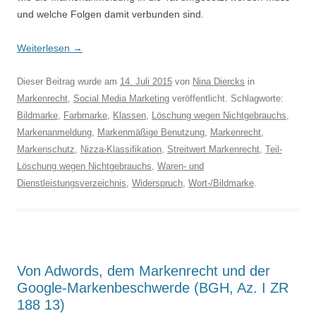
und welche Folgen damit verbunden sind.
Weiterlesen
→
Dieser Beitrag wurde am
14. Juli 2015
von
Nina Diercks
in
Markenrecht
,
Social Media Marketing
veröffentlicht. Schlagworte:
Bildmarke
,
Farbmarke
,
Klassen
,
Löschung wegen Nichtgebrauchs
,
Markenanmeldung
,
Markenmäßige Benutzung
,
Markenrecht
,
Markenschutz
,
Nizza-Klassifikation
,
Streitwert Markenrecht
,
Teil-
Löschung wegen Nichtgebrauchs
,
Waren- und
Dienstleistungsverzeichnis
,
Widerspruch
,
Wort-/Bildmarke
.
Von Adwords, dem Markenrecht und der
Google-Markenbeschwerde (BGH, Az. I ZR
188 13)