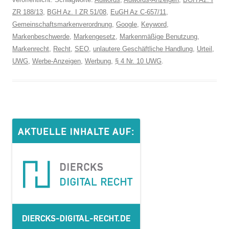
ZR 188/13
,
BGH Az. I ZR 51/08
,
EuGH Az C-657/11
,
Gemeinschaftsmarkenverordnung
,
Google
,
Keyword
,
Markenbeschwerde
,
Markengesetz
,
Markenmäßige Benutzung
,
Markenrecht
,
Recht
,
SEO
,
unlautere Geschäftliche Handlung
,
Urteil
,
UWG
,
Werbe-Anzeigen
,
Werbung
,
§ 4 Nr. 10 UWG
.