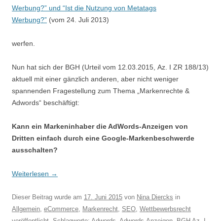
Werbung?” und “Ist die Nutzung von Metatags
Werbung?”
(vom 24. Juli 2013)
werfen.
Nun hat sich der BGH (Urteil vom 12.03.2015, Az. I ZR 188/13)
aktuell mit einer gänzlich anderen, aber nicht weniger
spannenden Fragestellung zum Thema „Markenrechte &
Adwords“ beschäftigt:
Kann ein Markeninhaber die AdWords-Anzeigen von
Dritten einfach durch eine Google-Markenbeschwerde
ausschalten?
Weiterlesen
→
Dieser Beitrag wurde am
17. Juni 2015
von
Nina Diercks
in
Allgemein
,
eCommerce
,
Markenrecht
,
SEO
,
Wettbewerbsrecht
veröffentlicht. Schlagworte:
Adwords
,
Adwords-Anzeigen
,
BGH Az. I