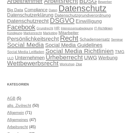
Arbeitsrecht
BDSG
Arbeitnehmer
Bewerber
Datenschutz
Compliance
Big Data
Daten
Datenschutzerklärung
Datenschutzgrundverordnung
DSGVO
Datenschutzrecht
Einwilligung
Facebook
HR
Grundrecht
Interessensabwägung
IT-Richtlinien
Mitarbeiter
Kündigung
Markenrecht
Marketing
Recht
Persönlichkeitsrecht
Schadensersatz
Seminar
Social Media
Social Media Guidelines
Social Media Richtlinien
TMG
Social Media Leitfaden
Urheberrecht
UWG
Unternehmen
Werbung
ULD
Wettbewerbsrecht
Workshop
Zitat
KATEGORIEN
AGB
(5)
allg. Zivilrecht
(50)
Allgemein
(71)
Allgemeines
(47)
Arbeitsrecht
(45)