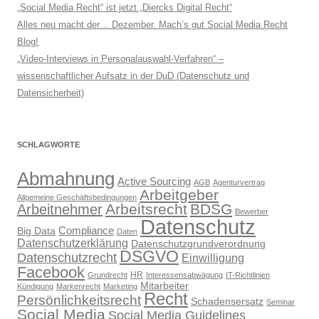
„Social Media Recht“ ist jetzt „Diercks Digital Recht“
Alles neu macht der… Dezember. Mach’s gut Social Media Recht
Blog!
„Video-Interviews in Personalauswahl-Verfahren“ –
wissenschaftlicher Aufsatz in der DuD (Datenschutz und
Datensicherheit)
SCHLAGWORTE
Abmahnung
Active Sourcing
AGB
Agenturvertrag
Arbeitgeber
Allgemeine Geschäftsbedingungen
Arbeitsrecht
BDSG
Arbeitnehmer
Bewerber
Datenschutz
Compliance
Big Data
Daten
Datenschutzerklärung
Datenschutzgrundverordnung
DSGVO
Datenschutzrecht
Einwilligung
Facebook
HR
Grundrecht
Interessensabwägung
IT-Richtlinien
Mitarbeiter
Kündigung
Markenrecht
Marketing
Recht
Persönlichkeitsrecht
Schadensersatz
Seminar
Social Media
Social Media Guidelines