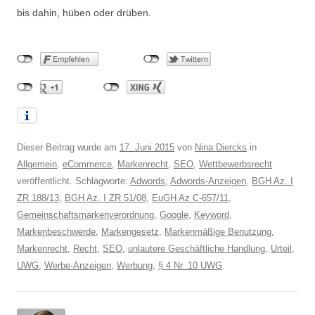
bis dahin, hüben oder drüben.
Dieser Beitrag wurde am
17. Juni 2015
von
Nina Diercks
in
Allgemein
,
eCommerce
,
Markenrecht
,
SEO
,
Wettbewerbsrecht
veröffentlicht. Schlagworte:
Adwords
,
Adwords-Anzeigen
,
BGH Az. I
ZR 188/13
,
BGH Az. I ZR 51/08
,
EuGH Az C-657/11
,
Gemeinschaftsmarkenverordnung
,
Google
,
Keyword
,
Markenbeschwerde
,
Markengesetz
,
Markenmäßige Benutzung
,
Markenrecht
,
Recht
,
SEO
,
unlautere Geschäftliche Handlung
,
Urteil
,
UWG
,
Werbe-Anzeigen
,
Werbung
,
§ 4 Nr. 10 UWG
.