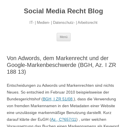
Social Media Recht Blog
IT- | Medien- | Datenschutz- | Arbeitsrecht
Zum
Menü
Inhalt
springen
Von Adwords, dem Markenrecht und der
Google-Markenbeschwerde (BGH, Az. I ZR
188 13)
Entscheidungen zu Adwords und Markenrechten sind nichts
Neues. So entschied im Februar 2010 beispielsweise der
Bundesgerichtshof (
BGH, I ZR 51/08
,), dass die Verwendung
von fremden Markennamen in den Metadaten einer Website
eine unzulässige markenmäßige Benutzung darstellt. Kurz
darauf klärte der EuGH (
Az., C?657/11
) , unter welchen
Voraussetzung das Buchen einen Markennamens als Keyword