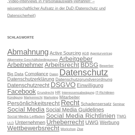
„Video-Interviews in Personalauswahl-Verfahren“ –
wissenschaftlicher Aufsatz in der DuD (Datenschutz und
Datensicherheit)
SCHLAGWORTE
Abmahnung
Active Sourcing
AGB
Agenturvertrag
Arbeitgeber
Allgemeine Geschäftsbedingungen
Arbeitsrecht
BDSG
Arbeitnehmer
Bewerber
Datenschutz
Compliance
Big Data
Daten
Datenschutzerklärung
Datenschutzgrundverordnung
DSGVO
Datenschutzrecht
Einwilligung
Facebook
HR
Grundrecht
Interessensabwägung
IT-Richtlinien
Mitarbeiter
Kündigung
Markenrecht
Marketing
Recht
Persönlichkeitsrecht
Schadensersatz
Seminar
Social Media
Social Media Guidelines
Social Media Richtlinien
TMG
Social Media Leitfaden
Urheberrecht
UWG
Unternehmen
Werbung
ULD
Wettbewerbsrecht
Workshop
Zitat