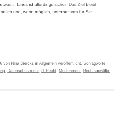
as… Eines ist allerdings sicher: Das Ziel bleibt,
ändlich und, wenn möglich, unterhaltsam für Sie
16
von
Nina Diercks
in
Allgemein
veröffentlicht. Schlagworte:
ung
,
Datenschutzrecht
,
IT-Recht
,
Medienrecht
,
Rechtsanwältin
g
.