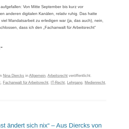
 aufgefallen: Von Mitte September bis kurz vor
n anderen digitalen Kanälen, relativ ruhig. Das hatte
viel Mandatsarbeit zu erledigen war (ja, das auch), nein,
chlossen, dass ich den „Fachanwalt für Arbeitsrecht“
!“
on
Nina Diercks
in
Allgemein
,
Arbeitsrecht
veröffentlicht.
t
,
Fachanwalt für Arbeitsrecht
,
IT-Recht
,
Lehrgang
,
Medienrecht
,
st ändert sich nix“ – Aus Diercks von