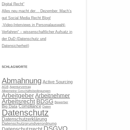
Digital Recht“
Alles neu macht der… Dezember. Mach’s
gut Social Media Recht Blog!
„Video-Interviews in Personalauswahl-
Verfahren“ – wissenschaftlicher Aufsatz in
der DuD (Datenschutz und
Datensicherheit)
SCHLAGWORTE
Abmahnung
Active Sourcing
AGB
Agenturvertrag
Allgemeine Geschäftsbedingungen
Arbeitgeber
Arbeitnehmer
Arbeitsrecht
BDSG
Bewerber
Compliance
Big Data
Daten
Datenschutz
Datenschutzerklärung
Datenschutzgrundverordnung
DSGVO
Datenschutzrecht