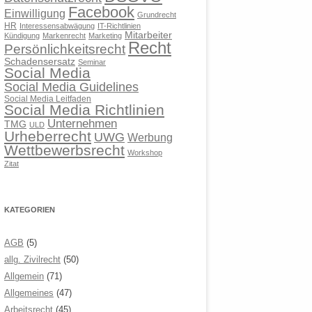
Facebook
Einwilligung
Grundrecht
HR
Interessensabwägung
IT-Richtlinien
Mitarbeiter
Kündigung
Markenrecht
Marketing
Recht
Persönlichkeitsrecht
Schadensersatz
Seminar
Social Media
Social Media Guidelines
Social Media Leitfaden
Social Media Richtlinien
Unternehmen
TMG
ULD
Urheberrecht
UWG
Werbung
Wettbewerbsrecht
Workshop
Zitat
KATEGORIEN
AGB
(5)
allg. Zivilrecht
(50)
Allgemein
(71)
Allgemeines
(47)
Arbeitsrecht
(45)