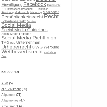
Facebook
Einwilligung
Grundrecht
HR
Interessensabwägung
IT-Richtlinien
Mitarbeiter
Kündigung
Markenrecht
Marketing
Recht
Persönlichkeitsrecht
Schadensersatz
Seminar
Social Media
Social Media Guidelines
Social Media Leitfaden
Social Media Richtlinien
Unternehmen
TMG
ULD
Urheberrecht
UWG
Werbung
Wettbewerbsrecht
Workshop
Zitat
KATEGORIEN
AGB
(5)
allg. Zivilrecht
(50)
Allgemein
(71)
Allgemeines
(47)
Arbeitsrecht
(45)