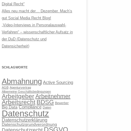
Digital Recht“
Alles neu macht der… Dezember. Mach’s
gut Social Media Recht Blog!
„Video-Interviews in Personalauswahl-
Verfahren“ – wissenschaftlicher Aufsatz in
der DuD (Datenschutz und
Datensicherheit)
SCHLAGWORTE
Abmahnung
Active Sourcing
AGB
Agenturvertrag
Allgemeine Geschäftsbedingungen
Arbeitgeber
Arbeitnehmer
Arbeitsrecht
BDSG
Bewerber
Compliance
Big Data
Daten
Datenschutz
Datenschutzerklärung
Datenschutzgrundverordnung
DSGVO
Datenschutzrecht