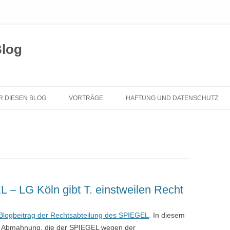
Blog
Zum
Inhalt
R DIESEN BLOG
VORTRÄGE
HAFTUNG UND DATENSCHUTZ
springen
 – LG Köln gibt T. einstweilen Recht
Blogbeitrag der Rechtsabteilung des SPIEGEL
. In diesem
ner Abmahnung, die der SPIEGEL wegen der