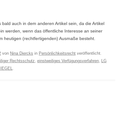
s bald auch in dem anderen Artikel sein, da die Artikel
in werden, wenn das öffentliche Interesse an seiner
m heutigen (rechtfertigenden) Ausmaße besteht.
2
von
Nina Diercks
in
Persönlichkeitsrecht
veröffentlicht.
iliger Rechtsschutz
,
einstweiliges Verfügungsverfahren
,
LG
IEGEL
.