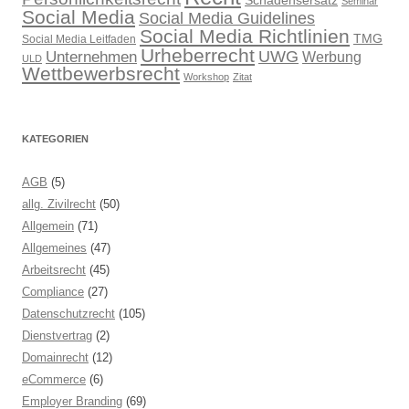
Schadensersatz
Seminar
Social Media
Social Media Guidelines
Social Media Richtlinien
TMG
Social Media Leitfaden
Urheberrecht
UWG
Unternehmen
Werbung
ULD
Wettbewerbsrecht
Workshop
Zitat
KATEGORIEN
AGB
(5)
allg. Zivilrecht
(50)
Allgemein
(71)
Allgemeines
(47)
Arbeitsrecht
(45)
Compliance
(27)
Datenschutzrecht
(105)
Dienstvertrag
(2)
Domainrecht
(12)
eCommerce
(6)
Employer Branding
(69)