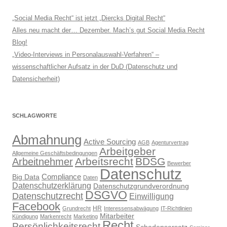
„Social Media Recht“ ist jetzt „Diercks Digital Recht“
Alles neu macht der… Dezember. Mach’s gut Social Media Recht
Blog!
„Video-Interviews in Personalauswahl-Verfahren“ –
wissenschaftlicher Aufsatz in der DuD (Datenschutz und
Datensicherheit)
SCHLAGWORTE
Abmahnung
Active Sourcing
AGB
Agenturvertrag
Arbeitgeber
Allgemeine Geschäftsbedingungen
Arbeitsrecht
BDSG
Arbeitnehmer
Bewerber
Datenschutz
Compliance
Big Data
Daten
Datenschutzerklärung
Datenschutzgrundverordnung
DSGVO
Datenschutzrecht
Einwilligung
Facebook
HR
Grundrecht
Interessensabwägung
IT-Richtlinien
Mitarbeiter
Kündigung
Markenrecht
Marketing
Recht
Persönlichkeitsrecht