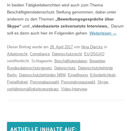
In beiden Tätigkeitsberichten wird auch zum Thema
Beschäftigtendatenschutz Stellung genommen, dabei unter
anderem zu den Themen
„Bewerbungsgespräche über
Skype“
und „
videobasierte zeitversetzte Interviews
„. Darum
soll es dann auch hier im Folgenden gehen.
Weiterlesen
→
Dieser Beitrag wurde am
28. April 2017
von
Nina Diercks
in
Arbeitsrecht
,
Compliance
,
Datenschutzrecht
,
EU-DSGVO
veröffentlicht. Schlagworte:
Beschäftigtendaten
,
Bewerber
,
Bundesdatenschutzgesetz
,
Datenschutz
,
Datenschutzbehörde
Berlin
,
Datenschutzbehörden NRW
,
Einwilligung
,
Erforderlichkeit
,
Freiwilligkeit
,
Personalauswahl
,
Personalvorauswahl
,
Skype
,
verhältnismäßigkeitsgrundsatz
,
Video-Interview
.