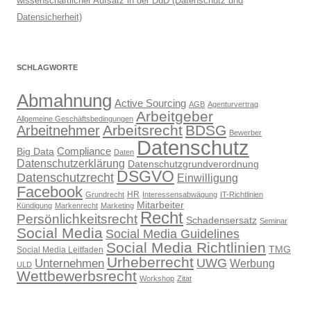
wissenschaftlicher Aufsatz in der DuD (Datenschutz und
Datensicherheit)
SCHLAGWORTE
Abmahnung
Active Sourcing
AGB
Agenturvertrag
Arbeitgeber
Allgemeine Geschäftsbedingungen
Arbeitsrecht
BDSG
Arbeitnehmer
Bewerber
Datenschutz
Compliance
Big Data
Daten
Datenschutzerklärung
Datenschutzgrundverordnung
DSGVO
Datenschutzrecht
Einwilligung
Facebook
HR
Grundrecht
Interessensabwägung
IT-Richtlinien
Mitarbeiter
Kündigung
Markenrecht
Marketing
Recht
Persönlichkeitsrecht
Schadensersatz
Seminar
Social Media
Social Media Guidelines
Social Media Richtlinien
TMG
Social Media Leitfaden
Urheberrecht
UWG
Unternehmen
Werbung
ULD
Wettbewerbsrecht
Workshop
Zitat