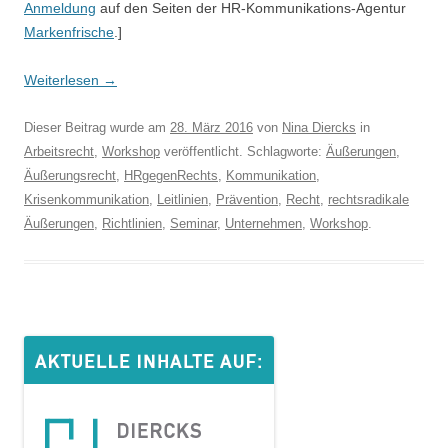
Anmeldung
auf den Seiten der HR-Kommunikations-Agentur
Markenfrische
.]
Weiterlesen
→
Dieser Beitrag wurde am
28. März 2016
von
Nina Diercks
in
Arbeitsrecht
,
Workshop
veröffentlicht. Schlagworte:
Äußerungen
,
Äußerungsrecht
,
HRgegenRechts
,
Kommunikation
,
Krisenkommunikation
,
Leitlinien
,
Prävention
,
Recht
,
rechtsradikale
Äußerungen
,
Richtlinien
,
Seminar
,
Unternehmen
,
Workshop
.