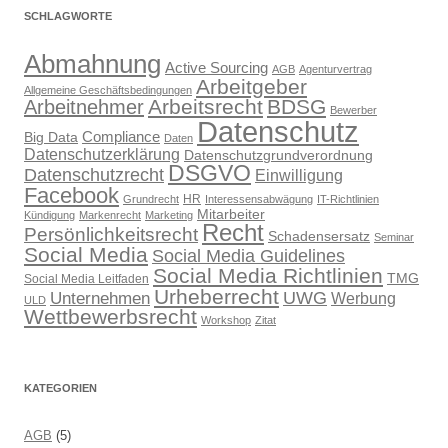
SCHLAGWORTE
Abmahnung
Active Sourcing
AGB
Agenturvertrag
Arbeitgeber
Allgemeine Geschäftsbedingungen
Arbeitsrecht
BDSG
Arbeitnehmer
Bewerber
Datenschutz
Compliance
Big Data
Daten
Datenschutzerklärung
Datenschutzgrundverordnung
DSGVO
Datenschutzrecht
Einwilligung
Facebook
HR
Grundrecht
Interessensabwägung
IT-Richtlinien
Mitarbeiter
Kündigung
Markenrecht
Marketing
Recht
Persönlichkeitsrecht
Schadensersatz
Seminar
Social Media
Social Media Guidelines
Social Media Richtlinien
TMG
Social Media Leitfaden
Urheberrecht
UWG
Unternehmen
Werbung
ULD
Wettbewerbsrecht
Workshop
Zitat
KATEGORIEN
AGB
(5)