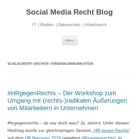
Social Media Recht Blog
IT- | Medien- | Datenschutz- | Arbeitsrecht
Zum
Menü
Inhalt
springen
SCHLAGWORT-ARCHIVE:
KRISENKOMMUNIKATION
#HRgegenRechts – Der Workshop zum
Umgang mit (rechts-)radikalen Äußerungen
von Mitarbeitern in Unternehmen
#hrgegenrechts – da war doch was? Ja, stimmt. Unter diesem
Hashtag wurde zur gleichnamigen Session „
HR gegen Rechts
“
auf dem
HR Barcamp 2016
getwittert (
#hrgegenrechts
). In