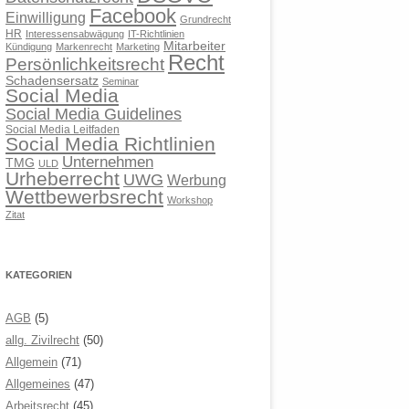
Facebook
Einwilligung
Grundrecht
HR
Interessensabwägung
IT-Richtlinien
Mitarbeiter
Kündigung
Markenrecht
Marketing
Recht
Persönlichkeitsrecht
Schadensersatz
Seminar
Social Media
Social Media Guidelines
Social Media Leitfaden
Social Media Richtlinien
Unternehmen
TMG
ULD
Urheberrecht
UWG
Werbung
Wettbewerbsrecht
Workshop
Zitat
KATEGORIEN
AGB
(5)
allg. Zivilrecht
(50)
Allgemein
(71)
Allgemeines
(47)
Arbeitsrecht
(45)