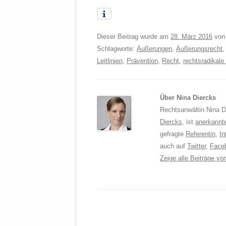
Dieser Beitrag wurde am
28. März 2016
vo
Schlagworte:
Äußerungen
,
Äußerungsrecht
Leitlinien
,
Prävention
,
Recht
,
rechtsradikal
Über Nina Diercks
Rechtsanwältin Nina Di
Diercks
, ist
anerkannt
gefragte
Referentin
,
In
auch auf
Twitter
,
Face
Zeige alle Beiträge v