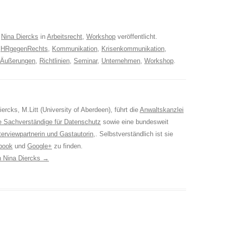
n
Nina Diercks
in
Arbeitsrecht
,
Workshop
veröffentlicht.
,
HRgegenRechts
,
Kommunikation
,
Krisenkommunikation
,
e Äußerungen
,
Richtlinien
,
Seminar
,
Unternehmen
,
Workshop
.
ercks, M.Litt (University of Aberdeen), führt die
Anwaltskanzlei
e Sachverständige für Datenschutz
sowie eine bundesweit
terviewpartnerin und Gastautorin
,. Selbstverständlich ist sie
book
und
Google+
zu finden.
on Nina Diercks
→