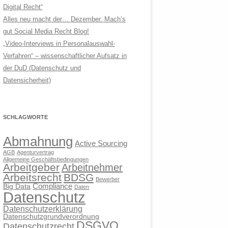
Digital Recht“
Alles neu macht der… Dezember. Mach’s
gut Social Media Recht Blog!
„Video-Interviews in Personalauswahl-
Verfahren“ – wissenschaftlicher Aufsatz in
der DuD (Datenschutz und
Datensicherheit)
SCHLAGWORTE
Abmahnung
Active Sourcing
AGB
Agenturvertrag
Allgemeine Geschäftsbedingungen
Arbeitgeber
Arbeitnehmer
Arbeitsrecht
BDSG
Bewerber
Compliance
Big Data
Daten
Datenschutz
Datenschutzerklärung
Datenschutzgrundverordnung
DSGVO
Datenschutzrecht