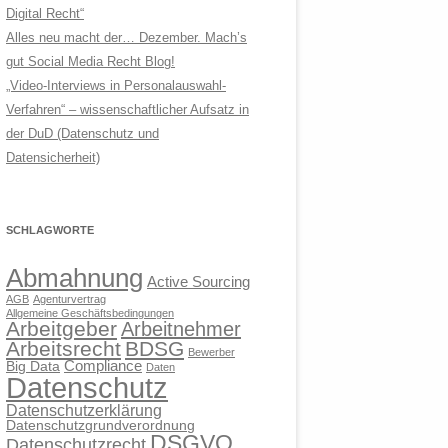
Digital Recht“
Alles neu macht der… Dezember. Mach’s
gut Social Media Recht Blog!
„Video-Interviews in Personalauswahl-
Verfahren“ – wissenschaftlicher Aufsatz in
der DuD (Datenschutz und
Datensicherheit)
SCHLAGWORTE
Abmahnung
Active Sourcing
AGB
Agenturvertrag
Allgemeine Geschäftsbedingungen
Arbeitgeber
Arbeitnehmer
Arbeitsrecht
BDSG
Bewerber
Compliance
Big Data
Daten
Datenschutz
Datenschutzerklärung
Datenschutzgrundverordnung
DSGVO
Datenschutzrecht