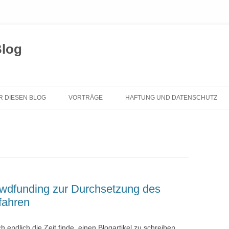
Blog
Zum
Inhalt
R DIESEN BLOG
VORTRÄGE
HAFTUNG UND DATENSCHUTZ
springen
owdfunding zur Durchsetzung des
fahren
 endlich die Zeit finde, einen Blogartikel zu schreiben ,