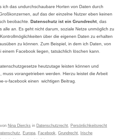
ss ich das undurchschaubare Horten von Daten durch
 Großkonzernen, auf das der einzelne Nutzer eben keinen
tisch beobachte.
Datenschutz ist ein Grundrecht
, das
ns alle an. Es geht nicht darum, soziale Netze unmöglich zu
ontrollmöglichkeiten über die eigenen Daten zu erhalten
 ausüben zu können. Zum Beispiel, in dem ich Daten, von
i einem Facebook liegen, tatsächlich löschen kann.
Datenschutzgesetze heutzutage leisten können und
), muss vorangetrieben werden. Hierzu leistet die Arbeit
-v-facebook einen wichtigen Beitrag.
von
Nina Diercks
in
Datenschutzrecht
,
Persönlichkeitsrecht
atenschutz
,
Europa
,
Facebook
,
Grundrecht
,
Irische