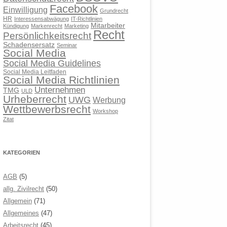
Facebook
Einwilligung
Grundrecht
HR
Interessensabwägung
IT-Richtlinien
Mitarbeiter
Kündigung
Markenrecht
Marketing
Recht
Persönlichkeitsrecht
Schadensersatz
Seminar
Social Media
Social Media Guidelines
Social Media Leitfaden
Social Media Richtlinien
Unternehmen
TMG
ULD
Urheberrecht
UWG
Werbung
Wettbewerbsrecht
Workshop
Zitat
KATEGORIEN
AGB
(5)
allg. Zivilrecht
(50)
Allgemein
(71)
Allgemeines
(47)
Arbeitsrecht
(45)