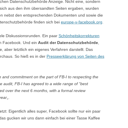
ischen Datenschutzbehörde Anzeige. Nicht eine, sondern
 sich aus den ihm übersandten Seiten ergaben, wurden
igen nebst den entsprechenden Dokumenten und sowie die
atenschutzbehörde finden sich bei
europe-v-facebook.org
.
Viele Diskussionsrunden. Ein paar
Schönheitskorrekturen
n Facebook. Und ein
Audit der Datenschutzbehörde
,
aber letztlich ein eigenes Verfahren darstellt. Das
rchaus. So hieß es in der
Presseerklärung von Seiten des
h and commitment on the part of FB-I to respecting the
the audit, FB-I has agreed to a wide range of “best
d over the next 6 months, with a formal review
year
„.
tzt: Eigentlich alles super, Facebook sollte nur ein paar
s gucken wir uns dann einfach bei einer Tasse Kaffee