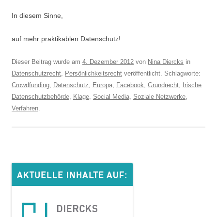
In diesem Sinne,
auf mehr praktikablen Datenschutz!
Dieser Beitrag wurde am
4. Dezember 2012
von
Nina Diercks
in
Datenschutzrecht
,
Persönlichkeitsrecht
veröffentlicht. Schlagworte:
Crowdfunding
,
Datenschutz
,
Europa
,
Facebook
,
Grundrecht
,
Irische
Datenschutzbehörde
,
Klage
,
Social Media
,
Soziale Netzwerke
,
Verfahren
.