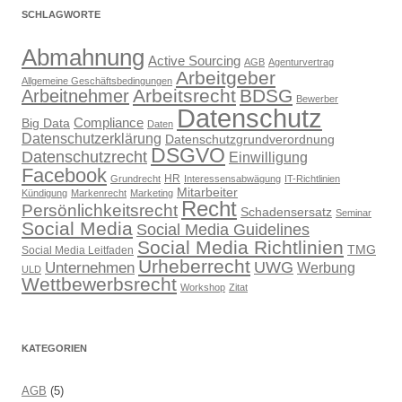
SCHLAGWORTE
Abmahnung
Active Sourcing
AGB
Agenturvertrag
Arbeitgeber
Allgemeine Geschäftsbedingungen
Arbeitsrecht
BDSG
Arbeitnehmer
Bewerber
Datenschutz
Compliance
Big Data
Daten
Datenschutzerklärung
Datenschutzgrundverordnung
DSGVO
Datenschutzrecht
Einwilligung
Facebook
HR
Grundrecht
Interessensabwägung
IT-Richtlinien
Mitarbeiter
Kündigung
Markenrecht
Marketing
Recht
Persönlichkeitsrecht
Schadensersatz
Seminar
Social Media
Social Media Guidelines
Social Media Richtlinien
TMG
Social Media Leitfaden
Urheberrecht
UWG
Unternehmen
Werbung
ULD
Wettbewerbsrecht
Workshop
Zitat
KATEGORIEN
AGB
(5)