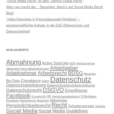
„Social Media Recht“ ist jetzt „Diercks Digital Recht“
Alles neu macht der… Dezember. Mach’s gut Social Media Recht
Blog!
„Video-Interviews in Personalauswahl-Verfahren“ –
wissenschaftlicher Aufsatz in der DuD (Datenschutz und
Datensicherheit)
SCHLAGWORTE
Abmahnung
Active Sourcing
AGB
Agenturvertrag
Arbeitgeber
Allgemeine Geschäftsbedingungen
Arbeitsrecht
BDSG
Arbeitnehmer
Bewerber
Datenschutz
Compliance
Big Data
Daten
Datenschutzerklärung
Datenschutzgrundverordnung
DSGVO
Datenschutzrecht
Einwilligung
Facebook
HR
Grundrecht
Interessensabwägung
IT-Richtlinien
Mitarbeiter
Kündigung
Markenrecht
Marketing
Recht
Persönlichkeitsrecht
Schadensersatz
Seminar
Social Media
Social Media Guidelines