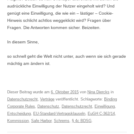
audrückliche Einwilligung der Nutzer eingeholt wird? Und
genügt eine Einwilligung, die wie ein – lästiger – Cookie-
Hinweis schlicht achtlos weggeklickt wird? Fragen über
Fragen. Die Antworten kommen sicher. Beizeiten.
In diesem Sinne,
so schnell geht die Welt nicht unter, auch wenn sie sich gerade
mächtig am ändern ist.
Dieser Beitrag wurde am
6. Oktober 2015
von
Nina Diercks
in
Datenschutzrecht
,
Verträge
veröffentlicht. Schlagworte:
Binding
Corporate Rules
,
Datenschutz
,
Datenschutzrecht
,
Einwilligung
,
Entscheidung
,
EU-Standard-Vertragsklauseln
,
EuGH C-362/14
,
Kommission
,
Safe Harbor
,
Schrems
,
§ 4c BDSG
.