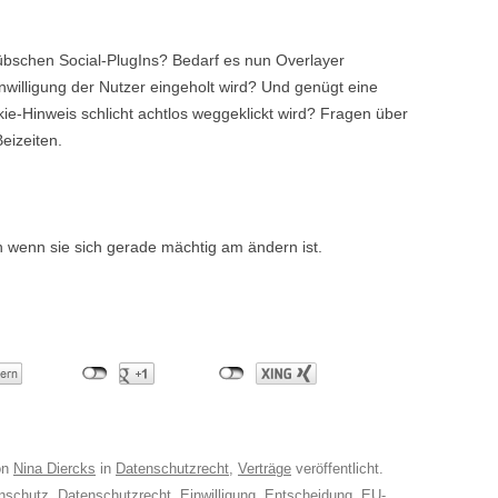
hübschen Social-PlugIns? Bedarf es nun Overlayer
inwilligung der Nutzer eingeholt wird? Und genügt eine
okie-Hinweis schlicht achtlos weggeklickt wird? Fragen über
eizeiten.
ch wenn sie sich gerade mächtig am ändern ist.
on
Nina Diercks
in
Datenschutzrecht
,
Verträge
veröffentlicht.
nschutz
,
Datenschutzrecht
,
Einwilligung
,
Entscheidung
,
EU-