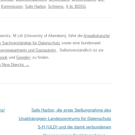
,
Kommission
,
Safe Harbor
,
Schrems
,
§ 4c BDSG
.
ercks, M.Litt (University of Aberdeen), führt die
Anwaltskanzlei
e Sachverständige für Datenschutz
sowie eine bundesweit
terviewpartnerin und Gastautorin
,. Selbstverständlich ist sie
book
und
Google+
zu finden.
on Nina Diercks
→
ns!
Safe Harbor, die erste Stellungnahme des
Unabhängigen Landeszentrums für Datenschutz
S-H (ULD) und die damit verbundenen