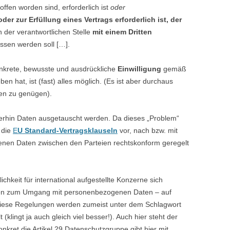
ffen worden sind, erforderlich ist
oder
er zur Erfüllung eines Vertrags erforderlich ist, der
 der verantwortlichen Stelle
mit einem Dritten
ssen werden soll […].
onkrete, bewusste und ausdrückliche
Einwilligung
gemäß
en hat, ist (fast) alles möglich. (Es ist aber durchaus
gen zu genügen).
iterhin Daten ausgetauscht werden. Da dieses „Problem“
t die
E
U Standard-Vertragsklauseln
vor, nach bzw. mit
nen Daten zwischen den Parteien rechtskonform geregelt
lichkeit für international aufgestellte Konzerne sich
ngen zum Umgang mit personenbezogenen Daten – auf
diese Regelungen werden zumeist unter dem Schlagwort
 (klingt ja auch gleich viel besser!). Auch hier steht der
onkret die Artikel 29 Datenschutzgruppe gibt hier mit