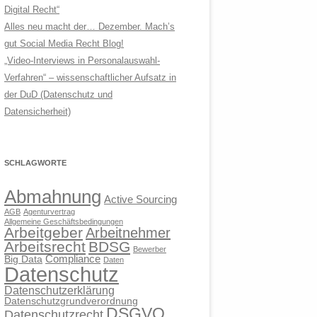
Digital Recht“
Alles neu macht der… Dezember. Mach’s
gut Social Media Recht Blog!
„Video-Interviews in Personalauswahl-
Verfahren“ – wissenschaftlicher Aufsatz in
der DuD (Datenschutz und
Datensicherheit)
SCHLAGWORTE
Abmahnung
Active Sourcing
AGB
Agenturvertrag
Allgemeine Geschäftsbedingungen
Arbeitgeber
Arbeitnehmer
Arbeitsrecht
BDSG
Bewerber
Compliance
Big Data
Daten
Datenschutz
Datenschutzerklärung
Datenschutzgrundverordnung
DSGVO
Datenschutzrecht