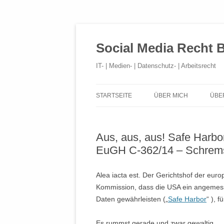
Social Media Recht 
IT- | Medien- | Datenschutz- | Arbeitsrecht
STARTSEITE
ÜBER MICH
ÜBE
Aus, aus, aus! Safe Harbor
EuGH C-362/14 – Schrem
Alea iacta est. Der Gerichtshof der eur
Kommission, dass die USA ein angemes
Daten gewährleisten („
Safe Harbor
“ ), f
Es rummst gerade und zwar gewaltig.