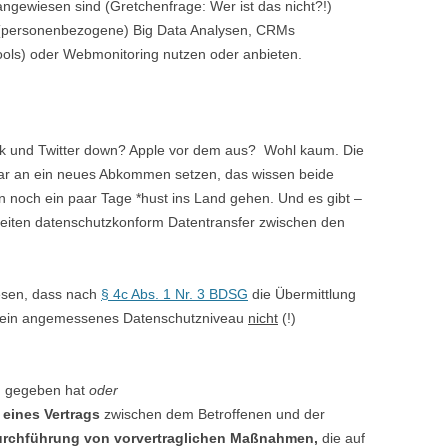
gewiesen sind (Gretchenfrage: Wer ist das nicht?!)
e (personenbezogene) Big Data Analysen, CRMs
ls) oder Webmonitoring nutzen oder anbieten.
k und Twitter down? Apple vor dem aus? Wohl kaum. Die
bar an ein neues Abkommen setzen, das wissen beide
en noch ein paar Tage *hust ins Land gehen. Und es gibt –
eiten datenschutzkonform Datentransfer zwischen den
esen, dass nach
§ 4c Abs. 1 Nr. 3 BDSG
die Übermittlung
n ein angemessenes Datenschutzniveau
nicht
(!)
g
gegeben hat
oder
g eines Vertrags
zwischen dem Betroffenen und der
rchführung von vorvertraglichen Maßnahmen,
die auf