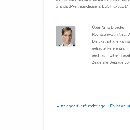
Standard-Vertragsklauseln
,
EuGH C-362/14
Über Nina Diercks
Rechtsanwältin Nina Di
Diercks
, ist
anerkannt
gefragte
Referentin
,
In
auch auf
Twitter
,
Face
Zeige alle Beiträge v
Beitrags-
←
#bloggerfuerfluechtlinge – Es ist an u
Navigation