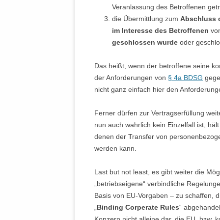
Veranlassung des Betroffenen getro
die Übermittlung zum
Abschluss od
im Interesse des Betroffenen
von
geschlossen wurde
oder geschlo
Das heißt, wenn der betroffene seine k
der Anforderungen von
§ 4a BDSG
gegeb
nicht ganz einfach hier den Anforderun
Ferner dürfen zur Vertragserfüllung we
nun auch wahrlich kein Einzelfall ist, häl
denen der Transfer von personenbezoge
werden kann.
Last but not least, es gibt weiter die Mög
„betriebseigene“ verbindliche Regelu
Basis von EU-Vorgaben – zu schaffen, 
„
Binding Corperate Rules
“ abgehandelt
Konzern nicht alleine dar, die EU, bzw. k