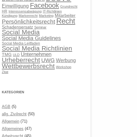
Facebook
Einwilligung
Grundrecht
HR
Interessensabwägung
IT-Richtlinien
Mitarbeiter
Kündigung
Markenrecht
Marketing
Recht
Persönlichkeitsrecht
Schadensersatz
Seminar
Social Media
Social Media Guidelines
Social Media Leitfaden
Social Media Richtlinien
Unternehmen
TMG
ULD
Urheberrecht
UWG
Werbung
Wettbewerbsrecht
Workshop
Zitat
KATEGORIEN
AGB
(5)
allg. Zivilrecht
(50)
Allgemein
(71)
Allgemeines
(47)
Arbeitsrecht
(45)