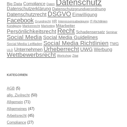
Datenschutz
Compliance
Big Data
Daten
Datenschutzerklärung
Datenschutzgrundverordnung
DSGVO
Datenschutzrecht
Einwilligung
Facebook
HR
Grundrecht
Interessensabwägung
IT-Richtlinien
Mitarbeiter
Kündigung
Markenrecht
Marketing
Recht
Persönlichkeitsrecht
Schadensersatz
Seminar
Social Media
Social Media Guidelines
Social Media Richtlinien
TMG
Social Media Leitfaden
Urheberrecht
UWG
Unternehmen
Werbung
ULD
Wettbewerbsrecht
Workshop
Zitat
KATEGORIEN
AGB
(5)
allg. Zivilrecht
(50)
Allgemein
(71)
Allgemeines
(47)
Arbeitsrecht
(45)
Compliance
(27)