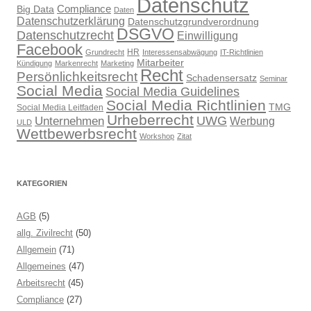
Datenschutz
Compliance
Big Data
Daten
Datenschutzerklärung
Datenschutzgrundverordnung
DSGVO
Datenschutzrecht
Einwilligung
Facebook
HR
Grundrecht
Interessensabwägung
IT-Richtlinien
Mitarbeiter
Kündigung
Markenrecht
Marketing
Recht
Persönlichkeitsrecht
Schadensersatz
Seminar
Social Media
Social Media Guidelines
Social Media Richtlinien
TMG
Social Media Leitfaden
Urheberrecht
UWG
Unternehmen
Werbung
ULD
Wettbewerbsrecht
Workshop
Zitat
KATEGORIEN
AGB
(5)
allg. Zivilrecht
(50)
Allgemein
(71)
Allgemeines
(47)
Arbeitsrecht
(45)
Compliance
(27)