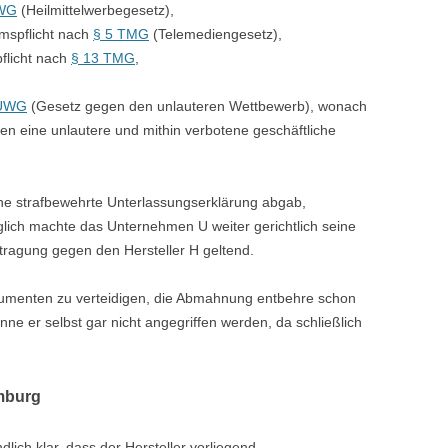
HWG
(Heilmittelwerbegesetz),
mspflicht nach
§ 5 TMG
(Telemediengesetz),
flicht nach
§ 13 TMG
,
 UWG
(Gesetz gegen den unlauteren Wettbewerb), wonach
ten eine unlautere und mithin verbotene geschäftliche
ne strafbewehrte Unterlassungserklärung abgab,
lglich machte das Unternehmen U weiter gerichtlich seine
ragung gegen den Hersteller H geltend.
rgumenten zu verteidigen, die Abmahnung entbehre schon
ne er selbst gar nicht angegriffen werden, da schließlich
mburg
ich klar, dass der Hersteller vorliegend