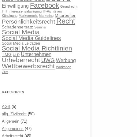
Facebook
Einwilligung
Grundrecht
HR
Interessensabwägung
IT-Richtlinien
Mitarbeiter
Kündigung
Markenrecht
Marketing
Recht
Persönlichkeitsrecht
Schadensersatz
Seminar
Social Media
Social Media Guidelines
Social Media Leitfaden
Social Media Richtlinien
Unternehmen
TMG
ULD
Urheberrecht
UWG
Werbung
Wettbewerbsrecht
Workshop
Zitat
KATEGORIEN
AGB
(5)
allg. Zivilrecht
(50)
Allgemein
(71)
Allgemeines
(47)
Arbeitsrecht
(45)