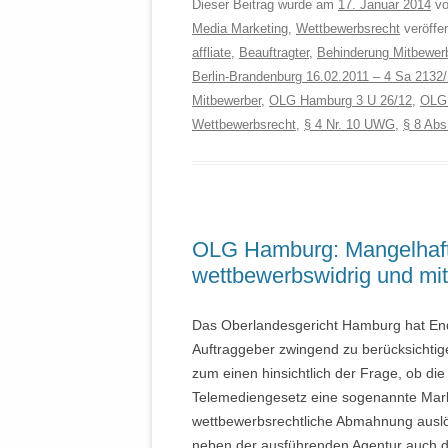
Dieser Beitrag wurde am
17. Januar 2014
v
Media Marketing
,
Wettbewerbsrecht
veröffen
affliate
,
Beauftragter
,
Behinderung Mitbewer
Berlin-Brandenburg 16.02.2011 – 4 Sa 2132
Mitbewerber
,
OLG Hamburg 3 U 26/12
,
OLG 
Wettbewerbsrecht
,
§ 4 Nr. 10 UWG
,
§ 8 Ab
OLG Hamburg: Mangelhaft
wettbewerbswidrig und mi
Das Oberlandesgericht Hamburg hat End
Auftraggeber zwingend zu berücksichti
zum einen hinsichtlich der Frage, ob di
Telemediengesetz eine sogenannte Markt
wettbewerbsrechtliche Abmahnung auslö
neben der ausführenden Agentur auch 