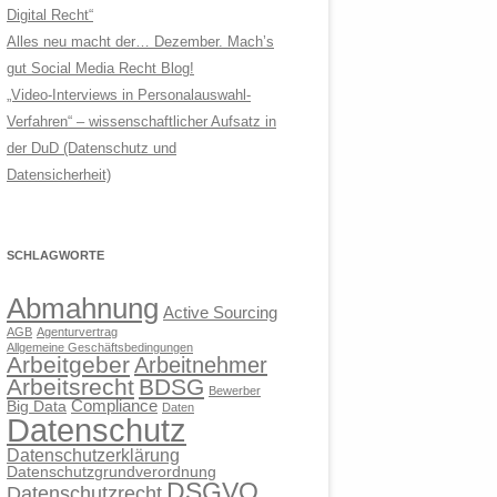
Digital Recht“
Alles neu macht der… Dezember. Mach’s
gut Social Media Recht Blog!
„Video-Interviews in Personalauswahl-
Verfahren“ – wissenschaftlicher Aufsatz in
der DuD (Datenschutz und
Datensicherheit)
SCHLAGWORTE
Abmahnung
Active Sourcing
AGB
Agenturvertrag
Allgemeine Geschäftsbedingungen
Arbeitgeber
Arbeitnehmer
Arbeitsrecht
BDSG
Bewerber
Compliance
Big Data
Daten
Datenschutz
Datenschutzerklärung
Datenschutzgrundverordnung
DSGVO
Datenschutzrecht