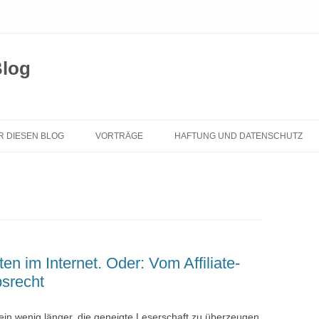
Blog
Zum
Inhalt
R DIESEN BLOG
VORTRÄGE
HAFTUNG UND DATENSCHUTZ
springen
en im Internet. Oder: Vom Affiliate-
srecht
 ein wenig länger, die geneigte Leserschaft zu überzeugen,