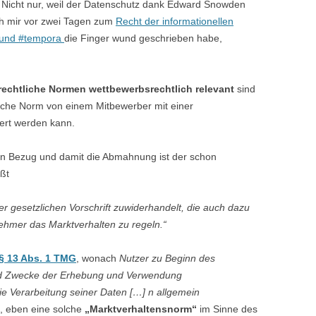
 Nicht nur, weil der Datenschutz dank Edward Snowden
ch mir vor zwei Tagen zum
Recht der informationellen
m und #tempora
die Finger wund geschrieben habe,
rechtliche Normen wettbewerbsrechtlich relevant
sind
lche Norm von einem Mitbewerber mit einer
ert werden kann.
hen Bezug und damit die Abmahnung ist der schon
ißt
er gesetzlichen Vorschrift zuwiderhandelt, die auch dazu
nehmer das Marktverhalten zu regeln.“
§ 13 Abs. 1 TMG
, wonach
Nutzer zu Beginn des
nd Zwecke der Erhebung und Verwendung
e Verarbeitung seiner Daten […] n allgemein
, eben eine solche
„Marktverhaltensnorm“
im Sinne des