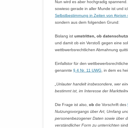
Nun wird es aber hochgradig spannend.
sowieso gerade in aller Munde ist und i
Selbstbestimmung in Zeiten von #pris
sondern aus dem folgenden Grund:
Bislang ist
umstritten, ob datenschutz
und damit ob ein Verstoß gegen eine so
wettbwerbsrechtlichen Abmahnung quitti
Einfallstor für den wettbewerbsrechtlic
genannte
§ 4 Nr. 11 UWG
, in dem es he
„Unlauter handelt insbesondere, wer ein
bestimmt ist, im Interesse der Marktteil
Die Frage ist also,
ob
die Vorschrift des
Nutzungsvorgangs über Art, Umfang u
personenbezogener Daten sowie über di
verständlicher Form zu unterrichten
sind