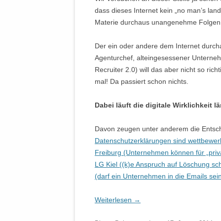
dass dieses Internet kein „no man’s lan
Materie durchaus unangenehme Folgen
Der ein oder andere dem Internet durch
Agenturchef, alteingesessener Unterneh
Recruiter 2.0) will das aber nicht so rich
mal! Da passiert schon nichts.
Dabei läuft die digitale Wirklichkeit 
Davon zeugen unter anderem die Ents
Datenschutzerklärungen sind wettbewer
Freiburg (Unternehmen können für „priv
LG Kiel ((k)e Anspruch auf Löschung sc
(darf ein Unternehmen in die Emails sein
Weiterlesen
→