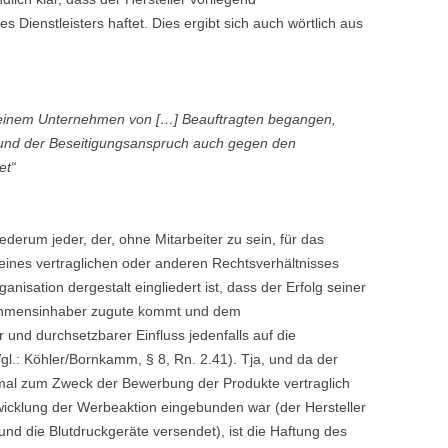
es Dienstleisters haftet. Dies ergibt sich auch wörtlich aus
einem Unternehmen von […] Beauftragten begangen,
 und der Beseitigungsanspruch auch gegen den
et“
ederum jeder, der, ohne Mitarbeiter zu sein, für das
ines vertraglichen oder anderen Rechtsverhältnisses
rganisation dergestalt eingliedert ist, dass der Erfolg seiner
hmensinhaber zugute kommt und dem
nd durchsetzbarer Einfluss jedenfalls auf die
gl.: Köhler/Bornkamm, § 8, Rn. 2.41). Tja, und da der
inmal zum Zweck der Bewerbung der Produkte vertraglich
bwicklung der Werbeaktion eingebunden war (der Hersteller
n und die Blutdruckgeräte versendet), ist die Haftung des