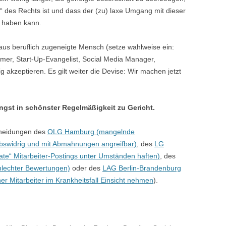
d“ des Rechts ist und dass der (zu) laxe Umgang mit dieser
 haben kann.
aus beruflich zugeneigte Mensch (setze wahlweise ein:
mer, Start-Up-Evangelist, Social Media Manager,
tig akzeptieren. Es gilt weiter die Devise: Wir machen jetzt
längst in schönster Regelmäßigkeit zu Gericht.
cheidungen des
OLG Hamburg (mangelnde
bswidrig und mit Abmahnungen angreifbar)
, des
LG
ate“ Mitarbeiter-Postings unter Umständen haften)
, des
hlechter Bewertungen)
oder des
LAG Berlin-Brandenburg
er Mitarbeiter im Krankheitsfall Einsicht nehmen
).