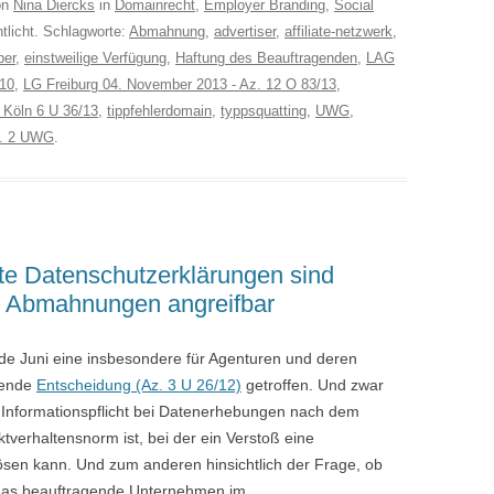
on
Nina Diercks
in
Domainrecht
,
Employer Branding
,
Social
tlicht. Schlagworte:
Abmahnung
,
advertiser
,
affiliate-netzwerk
,
ber
,
einstweilige Verfügung
,
Haftung des Beauftragenden
,
LAG
/10
,
LG Freiburg 04. November 2013 - Az. 12 O 83/13
,
Köln 6 U 36/13
,
tippfehlerdomain
,
typpsquatting
,
UWG
,
s. 2 UWG
.
e Datenschutzerklärungen sind
t Abmahnungen angreifbar
e Juni eine insbesondere für Agenturen und deren
gende
Entscheidung (Az. 3 U 26/12)
getroffen. Und zwar
e Informationspflicht bei Datenerhebungen nach dem
verhaltensnorm ist, bei der ein Verstoß eine
sen kann. Und zum anderen hinsichtlich der Frage, ob
das beauftragende Unternehmen im