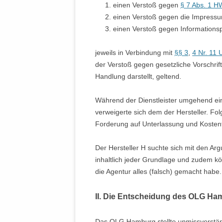
einen Verstoß gegen
§ 7 Abs. 1 
einen Verstoß gegen die Impressu
einen Verstoß gegen Informationsp
jeweils in Verbindung mit
§§ 3
,
4 Nr. 11
der Verstoß gegen gesetzliche Vorschrif
Handlung darstellt, geltend.
Während der Dienstleister umgehend ei
verweigerte sich dem der Hersteller. Fo
Forderung auf Unterlassung und Kostent
Der Hersteller H suchte sich mit den A
inhaltlich jeder Grundlage und zudem kön
die Agentur alles (falsch) gemacht habe.
II. Die Entscheidung des OLG Ha
Das OLG Hamburg stellte unmissverständl