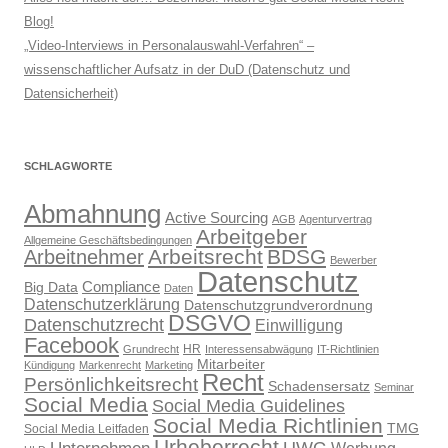
Blog!
„Video-Interviews in Personalauswahl-Verfahren“ –
wissenschaftlicher Aufsatz in der DuD (Datenschutz und
Datensicherheit)
SCHLAGWORTE
Abmahnung
Active Sourcing
AGB
Agenturvertrag
Arbeitgeber
Allgemeine Geschäftsbedingungen
Arbeitsrecht
BDSG
Arbeitnehmer
Bewerber
Datenschutz
Compliance
Big Data
Daten
Datenschutzerklärung
Datenschutzgrundverordnung
DSGVO
Datenschutzrecht
Einwilligung
Facebook
HR
Grundrecht
Interessensabwägung
IT-Richtlinien
Mitarbeiter
Kündigung
Markenrecht
Marketing
Recht
Persönlichkeitsrecht
Schadensersatz
Seminar
Social Media
Social Media Guidelines
Social Media Richtlinien
TMG
Social Media Leitfaden
Urheberrecht
UWG
Unternehmen
Werbung