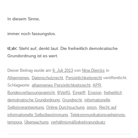
In diesem Sinne,
immer noch fassungslos.
tl;dr:
Steht auf, denkt laut. Die freiheitlich demokratische
Grundordnung ist es wert.
Dieser Beitrag wurde am
9. Juli 2013
von
Nina Diercks
in
Allgemeines
,
Datenschutzrecht
,
Persönlichkeitsrecht
veröffentlicht.
Schlagworte:
allgemeines Persönlichkeitsrecht
,
APR
,
Bundesverfassungsgericht
,
BVerfG
,
Eingriff
,
Erosion
,
freiheitlich
demokratische Grundordnung
,
Grundrecht
,
informationelle
Selbstverantwortung
,
Online Durchsuchung
,
prism
,
Recht auf
informationelle Selbstbestimmung
,
Telekommunikationsgeheimnis
,
tempora
,
Überwachung
,
verhältnismäßigkeitsgrundsatz
.