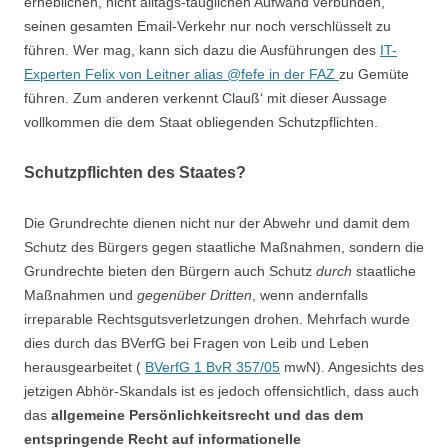
erheblichen, nicht alltags-tauglichen Aufwand verbunden,
seinen gesamten Email-Verkehr nur noch verschlüsselt zu
führen. Wer mag, kann sich dazu die Ausführungen des
IT-
Experten Felix von Leitner alias @fefe in der FAZ
zu Gemüte
führen. Zum anderen verkennt Clauß‘ mit dieser Aussage
vollkommen die dem Staat obliegenden Schutzpflichten.
Schutzpflichten des Staates?
Die Grundrechte dienen nicht nur der Abwehr und damit dem
Schutz des Bürgers gegen staatliche Maßnahmen, sondern die
Grundrechte bieten den Bürgern auch Schutz
durch
staatliche
Maßnahmen und
gegenüber Dritten
, wenn andernfalls
irreparable Rechtsgutsverletzungen drohen. Mehrfach wurde
dies durch das BVerfG bei Fragen von Leib und Leben
herausgearbeitet (
BVerfG 1 BvR 357/05
mwN). Angesichts des
jetzigen Abhör-Skandals ist es jedoch offensichtlich, dass auch
das
allgemeine Persönlichkeitsrecht und das dem
entspringende Recht auf informationelle