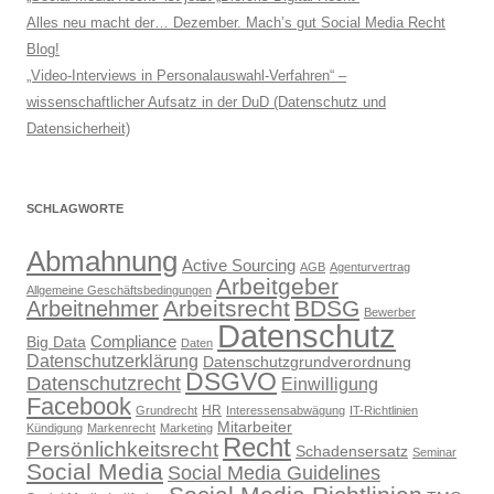
Alles neu macht der… Dezember. Mach’s gut Social Media Recht
Blog!
„Video-Interviews in Personalauswahl-Verfahren“ –
wissenschaftlicher Aufsatz in der DuD (Datenschutz und
Datensicherheit)
SCHLAGWORTE
Abmahnung
Active Sourcing
AGB
Agenturvertrag
Arbeitgeber
Allgemeine Geschäftsbedingungen
Arbeitsrecht
BDSG
Arbeitnehmer
Bewerber
Datenschutz
Compliance
Big Data
Daten
Datenschutzerklärung
Datenschutzgrundverordnung
DSGVO
Datenschutzrecht
Einwilligung
Facebook
HR
Grundrecht
Interessensabwägung
IT-Richtlinien
Mitarbeiter
Kündigung
Markenrecht
Marketing
Recht
Persönlichkeitsrecht
Schadensersatz
Seminar
Social Media
Social Media Guidelines