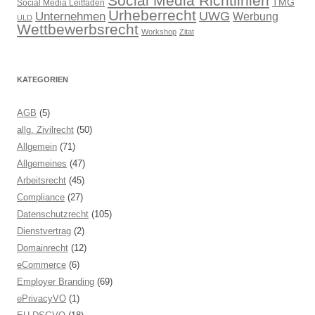
Social Media Richtlinien
TMG
Social Media Leitfaden
Urheberrecht
UWG
Unternehmen
Werbung
ULD
Wettbewerbsrecht
Workshop
Zitat
KATEGORIEN
AGB
(5)
allg. Zivilrecht
(50)
Allgemein
(71)
Allgemeines
(47)
Arbeitsrecht
(45)
Compliance
(27)
Datenschutzrecht
(105)
Dienstvertrag
(2)
Domainrecht
(12)
eCommerce
(6)
Employer Branding
(69)
ePrivacyVO
(1)