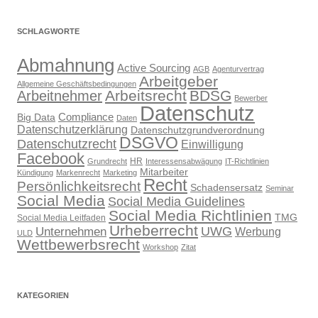
SCHLAGWORTE
Abmahnung
Active Sourcing
AGB
Agenturvertrag
Arbeitgeber
Allgemeine Geschäftsbedingungen
Arbeitsrecht
BDSG
Arbeitnehmer
Bewerber
Datenschutz
Compliance
Big Data
Daten
Datenschutzerklärung
Datenschutzgrundverordnung
DSGVO
Datenschutzrecht
Einwilligung
Facebook
HR
Grundrecht
Interessensabwägung
IT-Richtlinien
Mitarbeiter
Kündigung
Markenrecht
Marketing
Recht
Persönlichkeitsrecht
Schadensersatz
Seminar
Social Media
Social Media Guidelines
Social Media Richtlinien
TMG
Social Media Leitfaden
Urheberrecht
UWG
Unternehmen
Werbung
ULD
Wettbewerbsrecht
Workshop
Zitat
KATEGORIEN