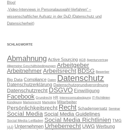
Blog!
„Video-Interviews in Personalauswahl-Verfahren“ –
wissenschaftlicher Aufsatz in der DuD (Datenschutz und
Datensicherheit)
SCHLAGWORTE
Abmahnung
Active Sourcing
AGB
Agenturvertrag
Arbeitgeber
Allgemeine Geschäftsbedingungen
Arbeitsrecht
BDSG
Arbeitnehmer
Bewerber
Datenschutz
Compliance
Big Data
Daten
Datenschutzerklärung
Datenschutzgrundverordnung
DSGVO
Datenschutzrecht
Einwilligung
Facebook
HR
Grundrecht
Interessensabwägung
IT-Richtlinien
Mitarbeiter
Kündigung
Markenrecht
Marketing
Recht
Persönlichkeitsrecht
Schadensersatz
Seminar
Social Media
Social Media Guidelines
Social Media Richtlinien
TMG
Social Media Leitfaden
Urheberrecht
UWG
Unternehmen
Werbung
ULD