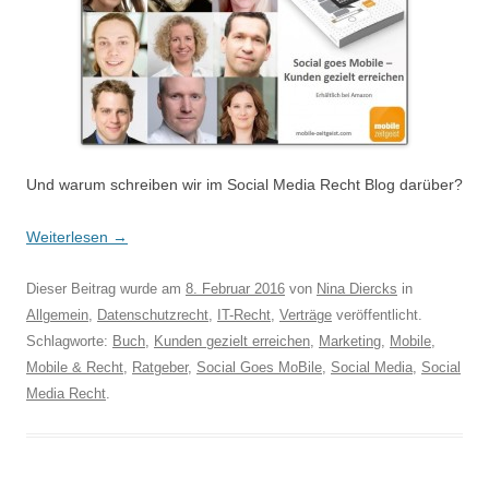
Und warum schreiben wir im Social Media Recht Blog darüber?
Weiterlesen
→
Dieser Beitrag wurde am
8. Februar 2016
von
Nina Diercks
in
Allgemein
,
Datenschutzrecht
,
IT-Recht
,
Verträge
veröffentlicht.
Schlagworte:
Buch
,
Kunden gezielt erreichen
,
Marketing
,
Mobile
,
Mobile & Recht
,
Ratgeber
,
Social Goes MoBile
,
Social Media
,
Social
Media Recht
.