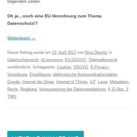
folgenden Zeilen.
Oh je…noch eine EU-Verordnung zum Thema
Datenschutz!?
Weiterlesen
→
Dieser Beitrag wurde am
13. April 2017
von
Nina Diercks
in
Datenschutzrecht
,
eCommerce
,
EU-DSGVO
,
Telemedienrecht
veröffentlicht. Schlagworte:
Cookies
,
DSGVO
,
E-Privacy-
Verordnung
,
Einwilligung
,
elektronische Kommunikationsdaten
,
Google
,
Internet der Dinge
,
Internet of Things
,
IoT
,
Layer
,
Metadaten
,
Recht
,
Regelung
,
Voraussetzung der Datenverarbeitung
,
§ 15 Abs. 3
TMG
.