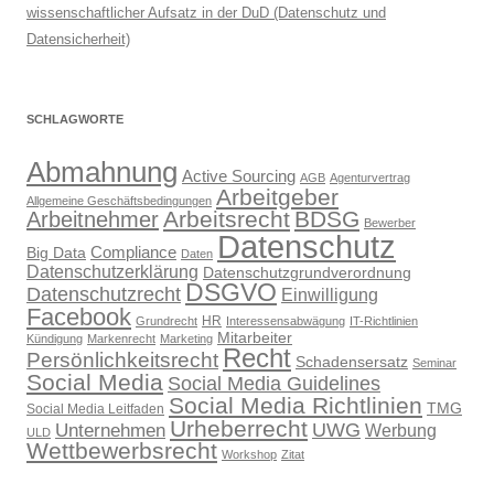
wissenschaftlicher Aufsatz in der DuD (Datenschutz und
Datensicherheit)
SCHLAGWORTE
Abmahnung
Active Sourcing
AGB
Agenturvertrag
Arbeitgeber
Allgemeine Geschäftsbedingungen
Arbeitsrecht
BDSG
Arbeitnehmer
Bewerber
Datenschutz
Compliance
Big Data
Daten
Datenschutzerklärung
Datenschutzgrundverordnung
DSGVO
Datenschutzrecht
Einwilligung
Facebook
HR
Grundrecht
Interessensabwägung
IT-Richtlinien
Mitarbeiter
Kündigung
Markenrecht
Marketing
Recht
Persönlichkeitsrecht
Schadensersatz
Seminar
Social Media
Social Media Guidelines
Social Media Richtlinien
TMG
Social Media Leitfaden
Urheberrecht
UWG
Unternehmen
Werbung
ULD
Wettbewerbsrecht
Workshop
Zitat