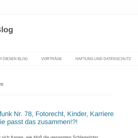
Blog
Zum
Inhalt
R DIESEN BLOG
VORTRÄGE
HAFTUNG UND DATENSCHUTZ
springen
TE
nk Nr. 78, Fotorecht, Kinder, Karriere
ie passt das zusammen!?!
 sich fragen, wie bloß die genannten Schlagwörter