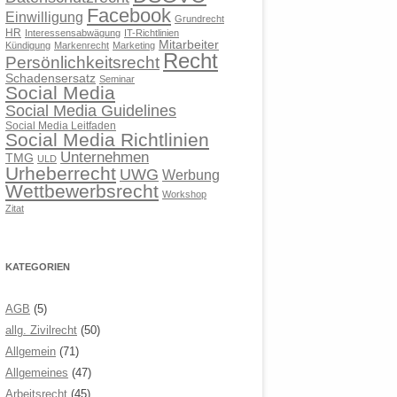
Facebook
Einwilligung
Grundrecht
HR
Interessensabwägung
IT-Richtlinien
Mitarbeiter
Kündigung
Markenrecht
Marketing
Recht
Persönlichkeitsrecht
Schadensersatz
Seminar
Social Media
Social Media Guidelines
Social Media Leitfaden
Social Media Richtlinien
Unternehmen
TMG
ULD
Urheberrecht
UWG
Werbung
Wettbewerbsrecht
Workshop
Zitat
KATEGORIEN
AGB
(5)
allg. Zivilrecht
(50)
Allgemein
(71)
Allgemeines
(47)
Arbeitsrecht
(45)