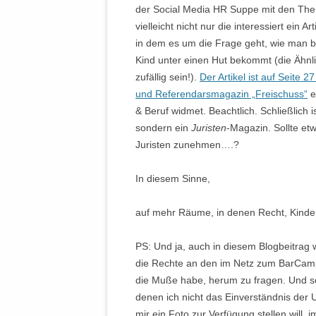
der Social Media HR Suppe mit den The
vielleicht nicht nur die interessiert ein
in dem es um die Frage geht, wie man b
Kind unter einen Hut bekommt (die Ähnli
zufällig sein!).
Der Artikel ist auf Seite
und Referendarsmagazin „Freischuss“
e
& Beruf widmet. Beachtlich. Schließlich
sondern ein
Juristen
-Magazin. Sollte et
Juristen zunehmen….?
In diesem Sinne,
auf mehr Räume, in denen Recht, Kinde
PS: Und ja, auch in diesem Blogbeitrag w
die Rechte an den im Netz zum BarCamp b
die Muße habe, herum zu fragen. Und sch
denen ich nicht das Einverständnis der 
mir ein Foto zur Verfügung stellen will, 