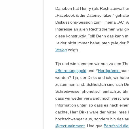
Daneben hat Henry (als Rechtsanwalt 
„Facebook & die Datenschützer“ gehalt
Diskussions-Session zum Thema „ACTA 
Interesse an allen Rechtsthemen war gr
diese konstruktiv. Toll! Denn das kann
leider nicht immer behaupten (wie der B
Verlag
zeigt).
Tja und wie kommen wir nun zu den Th
#Betreuungsgeld
und #
Herdprämie
aus
werden? Tja, der Dirks und ich, wir ha
zusammen sind. Schließlich sind sich Di
Schreibweise, phonetisch einfach zu äh
dass wir weder verwandt noch verschwäg
Information unter, so dass es nach einer
dachte, Herr Dirks wäre der Vater Ihres 
hochschwanger aus, sondern bin das auc
@recrutainment
. Und qua
Berufsbild di