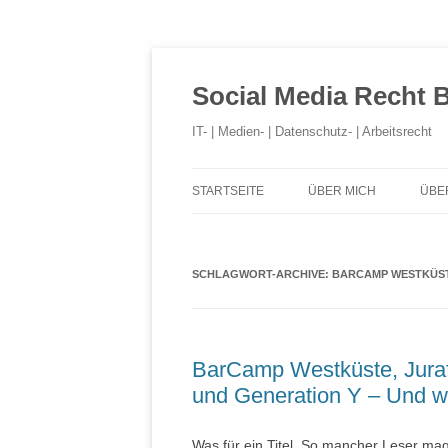
Social Media Recht 
IT- | Medien- | Datenschutz- | Arbeitsrecht
STARTSEITE
ÜBER MICH
ÜBE
SCHLAGWORT-ARCHIVE:
BARCAMP WESTKÜS
BarCamp Westküste, Jurafu
und Generation Y – Und w
Was für ein Titel. So mancher Leser mag