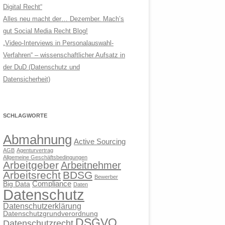
Digital Recht“
Alles neu macht der… Dezember. Mach’s
gut Social Media Recht Blog!
„Video-Interviews in Personalauswahl-
Verfahren“ – wissenschaftlicher Aufsatz in
der DuD (Datenschutz und
Datensicherheit)
SCHLAGWORTE
Abmahnung
Active Sourcing
AGB
Agenturvertrag
Allgemeine Geschäftsbedingungen
Arbeitgeber
Arbeitnehmer
Arbeitsrecht
BDSG
Bewerber
Compliance
Big Data
Daten
Datenschutz
Datenschutzerklärung
Datenschutzgrundverordnung
DSGVO
Datenschutzrecht