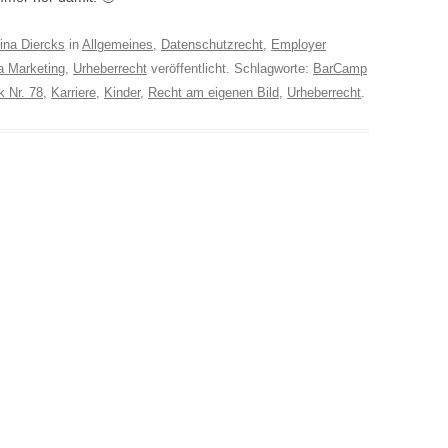
ina Diercks
in
Allgemeines
,
Datenschutzrecht
,
Employer
a Marketing
,
Urheberrecht
veröffentlicht. Schlagworte:
BarCamp
k Nr. 78
,
Karriere
,
Kinder
,
Recht am eigenen Bild
,
Urheberrecht
.