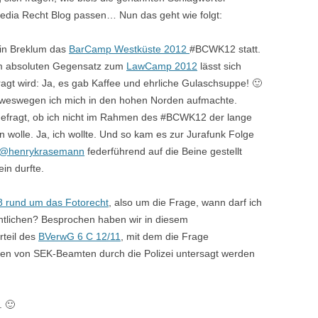
edia Recht Blog passen… Nun das geht wie folgt:
 in Breklum das
BarCamp Westküste 2012
#BCWK12 statt.
dem absoluten Gegensatz zum
LawCamp 2012
lässt sich
agt wird: Ja, es gab Kaffee und ehrliche Gulaschsuppe! 🙂
, weswegen ich mich in den hohen Norden aufmachte.
efragt, ob ich nicht im Rahmen des #BCWK12 der lange
n wolle. Ja, ich wollte. Und so kam es zur Jurafunk Folge
@henrykrasemann
federführend auf die Beine gestellt
in durfte.
8 rund um das Fotorecht
, also um die Frage, wann darf ich
ntlichen? Besprochen haben wir in diesem
teil des
BVerwG 6 C 12/11
, mit dem die Frage
ten von SEK-Beamten durch die Polizei untersagt werden
. 🙂