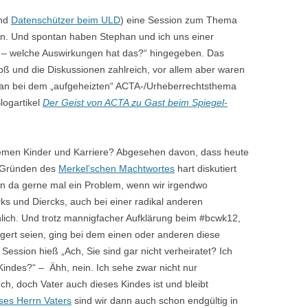
und
Datenschützer beim ULD
) eine Session zum Thema
en. Und spontan haben Stephan und ich uns einer
– welche Auswirkungen hat das?“ hingegeben. Das
oß und die Diskussionen zahlreich, vor allem aber waren
 man bei dem „aufgeheizten“ ACTA-/Urheberrechtsthema
logartikel
Der Geist von ACTA zu Gast beim Spiegel-
emen Kinder und Karriere? Abgesehen davon, dass heute
 Gründen des
Merkel’schen Machtwortes
hart diskutiert
ben da gerne mal ein Problem, wenn wir irgendwo
rks und Diercks, auch bei einer radikal anderen
nlich. Und trotz mannigfacher Aufklärung beim #bcwk12,
ert seien, ging bei dem einen oder anderen diese
 Session hieß „Ach, Sie sind gar nicht verheiratet? Ich
Kindes?“ – Ähh, nein. Ich sehe zwar nicht nur
h, doch Vater auch dieses Kindes ist und bleibt
eses Herrn Vaters
sind wir dann auch schon endgültig in