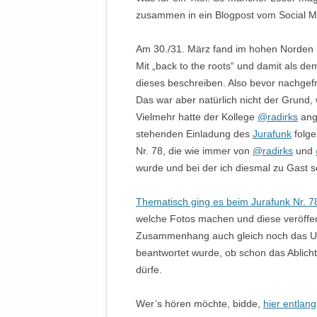
zusammen in ein Blogpost vom Social M
Am 30./31. März fand im hohen Norden
Mit „back to the roots“ und damit als 
dieses beschreiben. Also bevor nachgefr
Das war aber natürlich nicht der Grund
Vielmehr hatte der Kollege
@radirks
ang
stehenden Einladung des
Jurafunk
folge
Nr. 78, die wie immer von
@radirks
und
wurde und bei der ich diesmal zu Gast se
Thematisch ging es beim Jurafunk Nr. 7
welche Fotos machen und diese veröffe
Zusammenhang auch gleich noch das Ur
beantwortet wurde, ob schon das Ablich
dürfe.
Wer’s hören möchte, bidde,
hier entlang