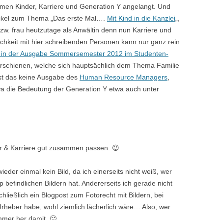
men Kinder, Karriere und Generation Y angelangt. Und
 Artikel zum Thema „Das erste Mal….
Mit Kind in die Kanzlei
„,
zw. frau heutzutage als Anwältin denn nun Karriere und
chkeit mit hier schreibenden Personen kann nur ganz rein
 27 in der Ausgabe Sommersemester 2012 im Studenten-
rschienen, welche sich hauptsächlich dem Thema Familie
 ist das keine Ausgabe des
Human Resource Managers
,
wa die Bedeutung der Generation Y etwa auch unter
r & Karriere gut zusammen passen. 😉
ieder einmal kein Bild, da ich einerseits nicht weiß, wer
efindlichen Bildern hat. Andererseits ich gerade nicht
ließlich ein Blogpost zum Fotorecht mit Bildern, bei
Urheber habe, wohl ziemlich lächerlich wäre… Also, wer
immer her damit. 🙂